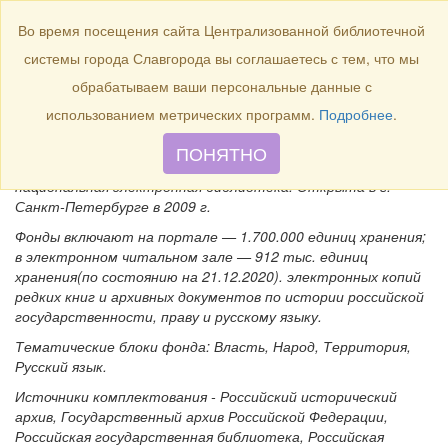
БИБЛИОТЕКА
Toggle
Во время посещения сайта Централизованной библиотечной
navigation
системы города Славгорода вы соглашаетесь с тем, что мы
Президентская библиотека
обрабатываем ваши персональные данные с
им. Б. Н. Ельцина
использованием метрических программ.
Подробнее
.
ПОНЯТНО
Президентская библиотека им. Б. Н. Ельцина –
национальная электронная библиотека. Открыта в г.
Санкт-Петербурге в 2009 г.
Фонды включают на портале — 1.700.000 единиц хранения;
в электронном читальном зале — 912 тыс. единиц
хранения(по состоянию на 21.12.2020). электронных копий
редких книг и архивных документов по истории российской
государственности, праву и русскому языку.
Тематические блоки фонда: Власть, Народ, Территория,
Русский язык.
Источники комплектования - Российский исторический
архив, Государственный архив Российской Федерации,
Российская государственная библиотека, Российская