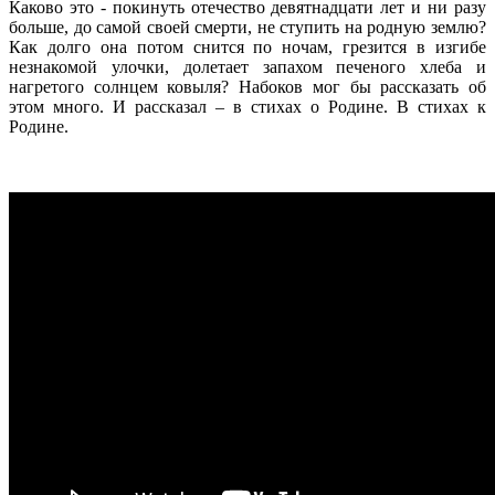
Каково это - покинуть отечество девятнадцати лет и ни разу
больше, до самой своей смерти, не ступить на родную землю?
Как долго она потом снится по ночам, грезится в изгибе
незнакомой улочки, долетает запахом печеного хлеба и
нагретого солнцем ковыля? Набоков мог бы рассказать об
этом много. И рассказал – в стихах о Родине. В стихах к
Родине.