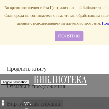
bibl-serv@mail.ru
Во время посещения сайта Централизованной библиотечной 
Славгорода вы соглашаетесь с тем, что мы обрабатываем ваш
данные с использованием метрических программ.
Под
ПОНЯТНО
Продлить книгу
БИБЛИОТЕКА
Toggle navigation
Отзывы и предложения
ул.
Виртуальная справка
Официальные