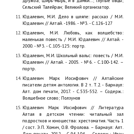
дружба; Ширь-мырь, и в дамки…; Глупые овцы;
Сельский Талейран; Великий организатор.
Юдалевич, М.И. Дело в шляпе: рассказ / М.И.
Юдалевич // Алтай. -1986. - №3. - С.126-127
Юдалевич, М.И. Любовь, как волшебство:
маленькая повесть / М.И. Юдалевич // Алтай. -
2000. - №3. - С.105-125: портр.
Юдалевич, М.И. Школьный вальс: повесть / М.И.
Юдалевич // Алтай. - 2005. - №6. - С.100-142. –
портр.
Юдалевич Марк Иосифович // Алтайские
писатели детям антология. В 2 т. Т.2. - Барнаул:
Алт. дом печати, 2017. - С.535-552. – Содерж.:
Волшебное слово; Ползунов
Юдалевич Марк Иосифович // Литература
Алтая в детском чтении: читальный зал
подростков и юношества: хрестоматия. Часть 1
/ сост. Э.П. Хомич, О.В. Фролова. – Барнаул: Алт.
Дом печати, 2012. - С.94-104. – Содерж.: Иван