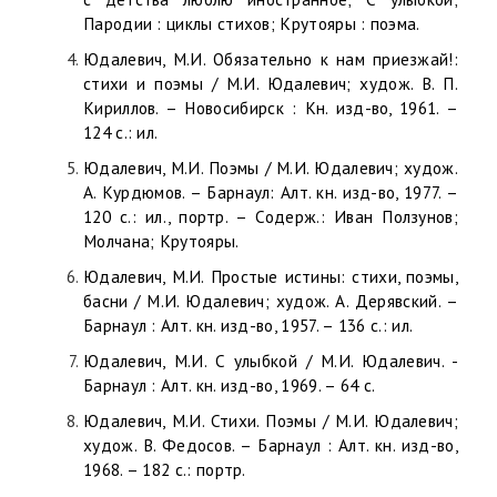
Пародии : циклы стихов; Крутояры : поэма.
Юдалевич, М.И. Обязательно к нам приезжай!:
стихи и поэмы / М.И. Юдалевич; худож. В. П.
Кириллов. – Новосибирск : Кн. изд-во, 1961. –
124 с.: ил.
Юдалевич, М.И. Поэмы / М.И. Юдалевич; худож.
А. Курдюмов. – Барнаул: Алт. кн. изд-во, 1977. –
120 с.: ил., портр. – Содерж.: Иван Ползунов;
Молчана; Крутояры.
Юдалевич, М.И. Простые истины: стихи, поэмы,
басни / М.И. Юдалевич; худож. А. Дерявский. –
Барнаул : Алт. кн. изд-во, 1957. – 136 с.: ил.
Юдалевич, М.И. С улыбкой / М.И. Юдалевич. -
Барнаул : Алт. кн. изд-во, 1969. – 64 с.
Юдалевич, М.И. Стихи. Поэмы / М.И. Юдалевич;
худож. В. Федосов. – Барнаул : Алт. кн. изд-во,
1968. – 182 с.: портр.