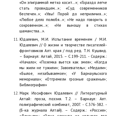
«Он эпиграммой метко косит…»; «Гораздо легче
стать провидцем…»; «Суд современников
беспечен..»; «Увы! Порой до неприличия…»;
«Любое дело полюбя…»; «Не надо говорить о
сокровенном…»; «Не выношу в стихах
шаманства…».
Юдалевич, М.И. Испытание временем / М.И.
Юдалевич // О жизни и творчестве писателей-
фронтовиков Алт. края / под ред. Т.Н. Кушвид.
– Барнаул: Алтай, 2015. – С.199-211. - Содерж.:
«Начало»; «Поземка вьется как змея»; «Когда
мы жили не тужили»; Завоеватель»; «Медали»;
«Былое, незабываемое»; «У Барнаульского
мемориала»; «Отгремели грозные сраженья»;
Библиография»
Марк Иосифович Юдалевич // Литературный
Алтай: проза, поэзия. Т.2. – Барнаул: Алт.
полиграфический комбинат, 2007. - С.376-382. -
(Б-ка журнала Алтай). – Содерж.: «Россия»;
«Друзьям»; «Одна секунда из четырех лет