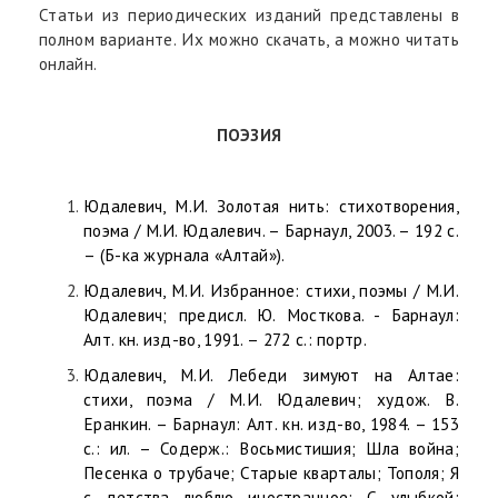
Статьи из периодических изданий представлены в
полном варианте. Их можно скачать, а можно читать
онлайн.
ПОЭЗИЯ
Юдалевич, М.И. Золотая нить: стихотворения,
поэма / М.И. Юдалевич. – Барнаул, 2003. – 192 с.
– (Б-ка журнала «Алтай»).
Юдалевич, М.И. Избранное: стихи, поэмы / М.И.
Юдалевич; предисл. Ю. Мосткова. - Барнаул:
Алт. кн. изд-во, 1991. – 272 с.: портр.
Юдалевич, М.И. Лебеди зимуют на Алтае:
стихи, поэма / М.И. Юдалевич; худож. В.
Еранкин. – Барнаул: Алт. кн. изд-во, 1984. – 153
с.: ил. – Содерж.: Восьмистишия; Шла война;
Песенка о трубаче; Старые кварталы; Тополя; Я
с детства люблю иностранное; С улыбкой;