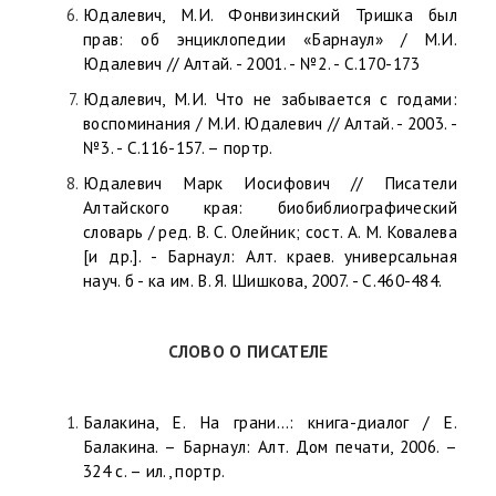
Юдалевич, М.И. Фонвизинский Тришка был
прав: об энциклопедии «Барнаул» / М.И.
Юдалевич // Алтай. - 2001. - №2. - С.170-173
Юдалевич, М.И. Что не забывается с годами:
воспоминания / М.И. Юдалевич // Алтай. - 2003. -
№3. - С.116-157. – портр.
Юдалевич Марк Иосифович // Писатели
Алтайского края: биобиблиографический
словарь / ред. В. С. Олейник; сост. А. М. Ковалева
[и др.]. - Барнаул: Алт. краев. универсальная
науч. б - ка им. В. Я. Шишкова, 2007. - С.460-484.
СЛОВО О ПИСАТЕЛЕ
Балакина, Е. На грани…: книга-диалог / Е.
Балакина. – Барнаул: Алт. Дом печати, 2006. –
324 с. – ил., портр.