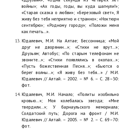
войны»; «Ах годы, годы, вы куда шагнули!»;
«Старая сказка о любви»; «Березовый свет», Я
живу без тебя неприятно и странно»; «Ноктюрн
сентябрю»; «Родному городу»; «Положи меня
как печать…».
Юдалевич, М.И. На Алтае; Бессонница; «Мой
друг не дворянин…»; «Стихи не врут…»;
Друзьям; Автобус; «По старым телефонам не
звоните…»; «Стихи появлялись в окопах…»;
«Пусть божественная Песня…»; «Бьются о
берег волны…»; «Я живу без тебя…» / М.И.
Юдалевич // Алтай. – 2002. – № 6. – C. 28–30:
фот.
Юдалевич, М.И. Начало; «Политы изобильно
кровью...»; Моя колебалась звезда; «Мне
твердили…»; У барнаульского мемориала;
Солдатский путь; Дорога на фронт / М.И.
Юдалевич // Алтай. – 2005. – № 2. – C. 69–70:
фот.