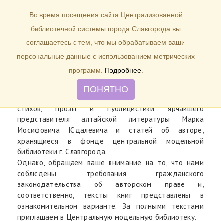
БИБЛИОТЕКА
Toggle
Во время посещения сайта Централизованной
navigation
библиотечной системы города Славгорода вы
«В Алтай я врос корнями…»
соглашаетесь с тем, что мы обрабатываем ваши
персональные данные с использованием метрических
программ.
Подробнее
.
ПОНЯТНО
На виртуальную книжную выставку помещены тексты
стихов, прозы и публицистики ярчайшего
представителя алтайской литературы Марка
Иосифовича Юдалевича и статей об авторе,
хранящиеся в фонде центральной модельной
библиотеки г. Славгорода.
Однако, обращаем ваше внимание на то, что нами
соблюдены требования гражданского
законодательства об авторском праве и,
соответственно, тексты книг представлены в
ознакомительном варианте. За полными текстами
приглашаем в Центральную модельную библиотеку.