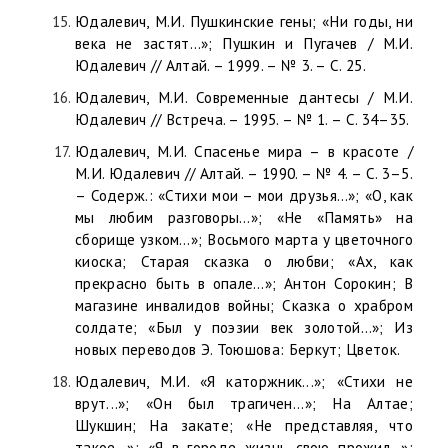
Юдалевич, М.И. Пушкинские гены; «Ни годы, ни
века не застят…»; Пушкин и Пугачев / М.И.
Юдалевич // Алтай. – 1999. – № 3. – C. 25.
Юдалевич, М.И. Современные дантесы / М.И.
Юдалевич // Встреча. – 1995. – № 1. – C. 34–35.
Юдалевич, М.И. Спасенье мира – в красоте /
М.И. Юдалевич // Алтай. – 1990. – № 4. – С. 3–5.
– Содерж.: «Стихи мои – мои друзья…»; «О, как
мы любим разговоры…»; «Не «Память» на
сборище узком…»; Восьмого марта у цветочного
киоска; Старая сказка о любви; «Ах, как
прекрасно быть в опале…»; Антон Сорокин; В
магазине инвалидов войны; Сказка о храбром
солдате; «Был у поэзии век золотой…»; Из
новых переводов Э. Тоюшова: Беркут; Цветок.
Юдалевич, М.И. «Я каторжник...»; «Стихи не
врут...»; «Он был трагичен...»; На Алтае;
Шукшин; На закате; «Не представляя, что
такое...»; «Я в городе жизнь свою прожил…»;