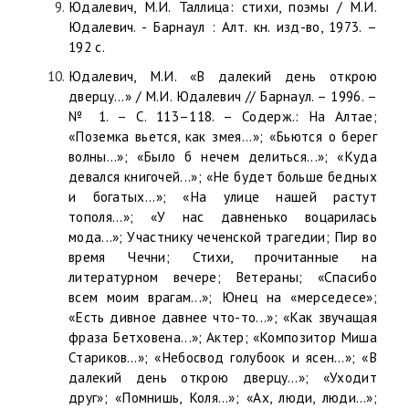
Юдалевич, М.И. Таллица: стихи, поэмы / М.И.
Юдалевич. - Барнаул : Алт. кн. изд-во, 1973. –
192 с.
Юдалевич, М.И. «В далекий день открою
дверцу...» / М.И. Юдалевич // Барнаул. – 1996. –
№ 1. – C. 113–118. – Содерж.: На Алтае;
«Поземка вьется, как змея...»; «Бьются о берег
волны...»; «Было б нечем делиться...»; «Куда
девался книгочей...»; «Не будет больше бедных
и богатых...»; «На улице нашей растут
тополя...»; «У нас давненько воцарилась
мода...»; Участнику чеченской трагедии; Пир во
время Чечни; Стихи, прочитанные на
литературном вечере; Ветераны; «Спасибо
всем моим врагам...»; Юнец на «мерседесе»;
«Есть дивное давнее что-то...»; «Как звучащая
фраза Бетховена...»; Актер; «Композитор Миша
Стариков…»; «Небосвод голубоок и ясен…»; «В
далекий день открою дверцу…»; «Уходит
друг»; «Помнишь, Коля…»; «Ах, люди, люди…»;