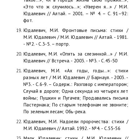
«Это что ж случилось...»; «Уверен я...» / М.И.
Юдалевич // Алтай. – 2001. – № 4. – C. 91–92:
фот.
Юдалевич, М.И. Фронтовые письма: стихи /
М.И. Юдалевич / М.И. Юдалевич // Алтай. - 1981.
- №2. - С.3-5. – портр.
Юдалевич, М.И. «Опять за слезинкой…» / М.И.
Юдалевич // Встреча. - 2003. - №3. - С.45-50
Юдалевич, М.И. «Ах годы, годы…»: стихи
разных лет / М.И. Юдалевич // Барнаул. - 2003. -
№3. - С.6-9. – Содерж.: Разговор с императором;
Случай в дороге; Одна секунда из четырех лет
войны; Пушкин и Пугачев; Продавались письма
Пастернака; По старым телефонам не звоните;
По зеленым лесам; Обь-река.
Юдалевич, М.И. Надоели пророчества: стихи /
М.И. Юдалевич // Алтай. 1992. - №4. - С.55-56
Марк Юдалевич: стихи / М.И. Юдалевич //