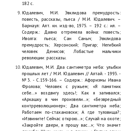
182 с.
Юдалевич, М.И. Эвклидова премудрость:
повесть, рассказы, пьеса / М.И. Юдалевич. –
Барнаул: Алт. кн. изд-во, 1975. – 192 с.: ил. –
Содерж.: Давно отгремела война: повесть;
Иволга: пьеса; Сан Саныч; Эвклидова
премудрость; Херсонский; Пригар; Негибкий
человек Денисов; Лобастые мальчики
революции: рассказы.
Юдалевич, М.И. Два сантиметра неба: улыбки
прошлых лет / М.И. Юдалевич // Алтай. - 1993. -
№3. - С.159-166. – Содерж.: Афоризмы Ивана
Фролова; Человек с ружьем; «Я памятник
себе…» воздвигу здесь!; Как я запивался;
«Аркашку в чин произвели…»; «Безвредный
контрреволюционер»; Два сантиметра неба;
Работаем по-стахановски; А где туловища?;
«Извините! Сейчас открою…»; Случай на охоте;
«Закройте двери, я прошу вас…»; Что значит