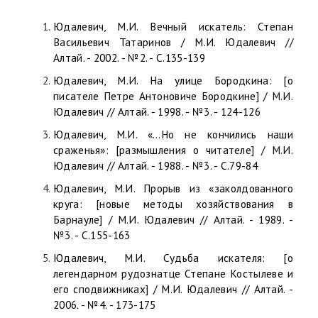
Юдалевич, М.И. Вечный искатель: Степан
Васильевич Татаринов / М.И. Юдалевич //
Алтай. - 2002. - №2. - С.135-139
Юдалевич, М.И. На улице Бородкина: [о
писателе Петре Антоновиче Бородкине] / М.И.
Юдалевич // Алтай. - 1998. - №3. - 124-126
Юдалевич, М.И. «…Но не кончились наши
сраженья»: [размышления о читателе] / М.И.
Юдалевич // Алтай. - 1988. - №3. - С.79-84
Юдалевич, М.И. Прорыв из «заколдованного
круга: [новые методы хозяйствования в
Барнауле] / М.И. Юдалевич // Алтай. - 1989. -
№3. - С.155-163
Юдалевич, М.И. Судьба искателя: [о
легендарном рудознатце Степане Костылеве и
его сподвижниках] / М.И. Юдалевич // Алтай. -
2006. - №4. - 173-175