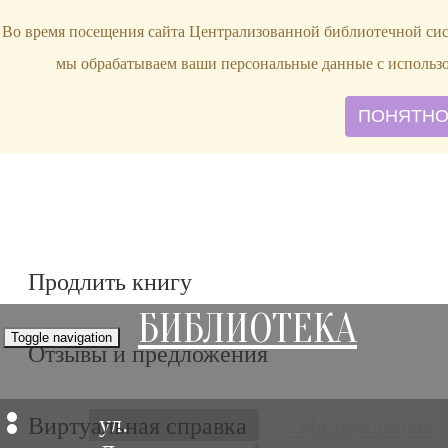
bibl-serv@mail.ru
Во время посещения сайта Централизованной библиотечной сист
мы обрабатываем ваши персональные данные с использ
ПОНЯТН
Продлить книгу
БИБЛИОТЕКА
Toggle navigation
Отзывы и предложения
ул.
Виртуальная справка
Официальные