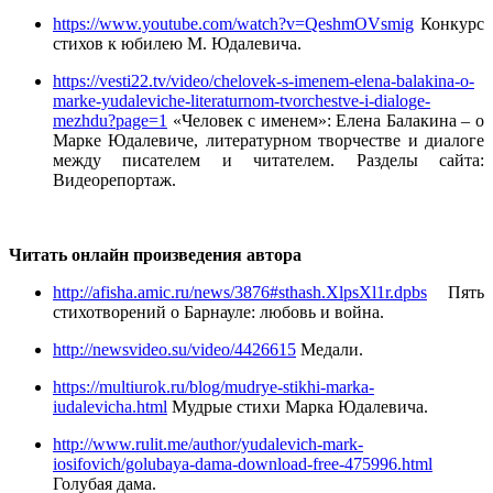
https://www.youtube.com/watch?v=QeshmOVsmig
Конкурс
стихов к юбилею М. Юдалевича.
https://vesti22.tv/video/chelovek-s-imenem-elena-balakina-o-
marke-yudaleviche-literaturnom-tvorchestve-i-dialoge-
mezhdu?page=1
«Человек с именем»: Елена Балакина – о
Марке Юдалевиче, литературном творчестве и диалоге
между писателем и читателем. Разделы сайта:
Видеорепортаж.
Читать онлайн произведения автора
http://afisha.amic.ru/news/3876#sthash.XlpsXl1r.dpbs
Пять
стихотворений о Барнауле: любовь и война.
http://newsvideo.su/video/4426615
Медали.
https://multiurok.ru/blog/mudrye-stikhi-marka-
iudalevicha.html
Мудрые стихи Марка Юдалевича.
http://www.rulit.me/author/yudalevich-mark-
iosifovich/golubaya-dama-download-free-475996.html
Голубая дама.