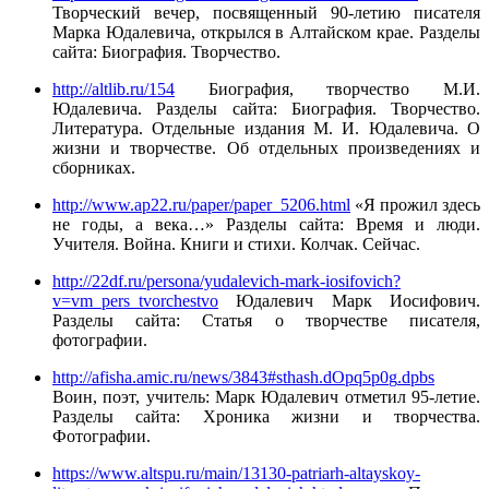
Творческий вечер, посвященный 90-летию писателя
Марка Юдалевича, открылся в Алтайском крае. Разделы
сайта: Биография. Творчество.
http://altlib.ru/154
Биография, творчество М.И.
Юдалевича. Разделы сайта: Биография. Творчество.
Литература. Отдельные издания М. И. Юдалевича. О
жизни и творчестве. Об отдельных произведениях и
сборниках.
http://www.ap22.ru/paper/paper_5206.html
«Я прожил здесь
не годы, а века…» Разделы сайта: Время и люди.
Учителя. Война. Книги и стихи. Колчак. Сейчас.
http://22df.ru/persona/yudalevich-mark-iosifovich?
v=vm_pers_tvorchestvo
Юдалевич Марк Иосифович.
Разделы сайта: Статья о творчестве писателя,
фотографии.
http
://
afisha
.
amic
.
ru
/
news
/3843#
sthash
.
dOpq
5
p
0
g
.
dpbs
Воин, поэт, учитель: Марк Юдалевич отметил 95-летие.
Разделы сайта: Хроника жизни и творчества.
Фотографии.
https://www.altspu.ru/main/13130-patriarh-altayskoy-