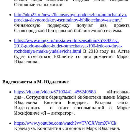
Основные этапы жизни.
http://nko22.ru/news/finansovuyu-podderzhku-poluchat-dva-
proekta-slavgorodskoy-tsentralnoy-bibliotechnoy-sistemy/
Финансовую поддержку получат два проекта
Славгородской Центральной библиотечной системы.
https://www.mngz.ru/russia-world-sensation/3578922-v-
2018-godu-na-altae-budet-otmechatsya-100-letie-so-dnya-
rozhdeniya-marka-yudalevicha.html
В 2018 году на Алтае
будет отмечаться 100-летие со дня рождения Марка
Юдалевича.
Видеосюжеты о М. Юдалевиче
https://vk.com/video-67100441_456240588
«Интервью
дня». Сотрудник барнаульской библиотеки имени Марка
Юдалевича Евгений Бондарев. Разделы сайта:
Видеозапись о книге воспоминаний о Марке
Иосифовиче «Я – литератор».
https://www.youtube.com/watch?v=TVCXVomXVCk
Краем уха. Константин Симонов и Марк Юдалевич.