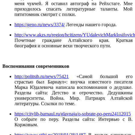
меня чукчей. Я оставил автограф на Рейхстаге. Мне
приходилось спасать литературные таланты. Мой
пятитомник смотрит с полки.
https://geno.ru/news/3374/
Легенды нашего города.
http://www.akzs.ru/region/hcitizens/YUdalevichMarkIosifovich
Почетные граждане Алтайского края. Краткая
биография и основные вехи творческого пути.
Воспоминания современников
http://politsib.ru/news/75421
«Самой большой его
страстью был Барнаул»: внучка известного писателя
Марка Юдалевича написала воспоминания о дедушке.
Разделы сайта: Детство и отрочество. Дедушкины
университеты. Война. Мир. Патриарх Алтайской
литературы. Ссылки по теме.
https://citylib-barnaul.ru/glavnaja/o-sobrate-po-peru24112015
О собрате по перу. Разделы сайта: Интервью с В.
Коржовым.
https://www.stihi.ru/2018/01/28/1487
В малых капельках.