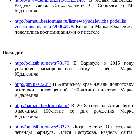
Разделы сайта: Стихотворение С. Сорокаса о М.
Юдалевиче.
http://barnaul.bezformata.ru/listnews/yudalevicha-podelilis-
vospominaniyami-o/20964978/
Коллеги Марка Юдалевича
поделились воспоминаниями о писателе.
Наследие
http://politsib.ru/news/78170
В Барнауле в 2015 году
установят мемориальную доску в честь Марка
Юдалевича.
http://gmilika22.ru/
В Алтайском крае начали подготовку
выставки, посвященной 100-летию писателя Марка
Юдалевича
http://barnaul.bezformata.ru/
В 2018 году на Алтае будет
отмечаться 100-летие со дня рождения Марка
Юдалевича.
http://politsib.ru/news/98377
Люди Алтая: Он создавал
легенды Барнаула. Олеся Пастухова. Разделы сайта: