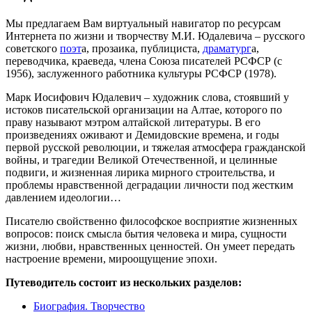
Мы предлагаем Вам виртуальный навигатор по ресурсам
Интернета по жизни и творчеству М.И. Юдалевича – русского
советского
поэт
а, прозаика, публициста,
драматург
а,
переводчика, краеведа, члена Союза писателей РСФСР (с
1956), заслуженного работника культуры РСФСР (1978).
Марк Иосифович Юдалевич – художник слова, стоявший у
истоков писательской организации на Алтае, которого по
праву называют мэтром алтайской литературы. В его
произведениях оживают и Демидовские времена, и годы
первой русской революции, и тяжелая атмосфера гражданской
войны, и трагедии Великой Отечественной, и целинные
подвиги, и жизненная лирика мирного строительства, и
проблемы нравственной деградации личности под жестким
давлением идеологии…
Писателю свойственно философское восприятие жизненных
вопросов: поиск смысла бытия человека и мира, сущности
жизни, любви, нравственных ценностей. Он умеет передать
настроение времени, мироощущение эпохи.
Путеводитель состоит из нескольких разделов:
Биография. Творчество