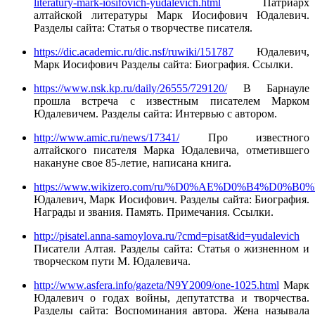
literatury-mark-iosifovich-yudalevich.html
Патриарх
алтайской литературы Марк Иосифович Юдалевич.
Разделы сайта: Статья о творчестве писателя.
https://dic.academic.ru/dic.nsf/ruwiki/151787
Юдалевич,
Марк Иосифович Разделы сайта: Биография. Ссылки.
https://www.nsk.kp.ru/daily/26555/729120/
В Барнауле
прошла встреча с известным писателем Марком
Юдалевичем. Разделы сайта: Интервью с автором.
http://www.amic.ru/news/17341/
Про известного
алтайского писателя Марка Юдалевича, отметившего
накануне свое 85-летие, написана книга.
https://www.wikizero.com/ru/%D0%AE%D0%B4%D
Юдалевич, Марк Иосифович. Разделы сайта: Биография.
Награды и звания. Память. Примечания. Ссылки.
http://pisatel.anna-samoylova.ru/?cmd=pisat&id=yudalevich
Писатели Алтая. Разделы сайта: Статья о жизненном и
творческом пути М. Юдалевича.
http://www.asfera.info/gazeta/N9Y2009/one-1025.html
Марк
Юдалевич о годах войны, депутатства и творчества.
Разделы сайта: Воспоминания автора. Жена называла