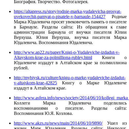
Биография. Творчество. Фотогалерея.
https://altapress.ru/story/rodnie-marka-yudalevicha-prosyat-
uvekovechit-pamyat-o-pisatele-v-barnaule-154427
Родные
Марка Юдалевича просят увековечить память о писателе
в Барнауле. Разделы сайта: Из обращения к главе
администрации Барнаула от внучки писателя Юлии
Верхуша. Юлия Верхуша, внучка писателя Марка
Юдалевича. Воспоминания Юдалевича.
http://www.ap22.ru/paper/Knigi-o-Yudaleviche-izdadut-v-
Altayskom-krae-za-polmilliona-rubley.html
Книги о
Юдалевиче издадут в Алтайском крае за полмиллиона
рублей.
http://mybiysk.ru/culture/knigu-o-marke-yudaleviche-izdadut-
v-altajskom-krae-42825
Книгу о Марке Юдалевиче
издадут в Алтайском крае.
http://www.asfera.info/news/society/2014/06/10/kollegi_mar
Коллеги Марка Юдалевича поделились
воспоминаниями о писателе. Разделы сайта:
Воспоминания Ю.Я. Козлова.
http://www.akzs.ru/news/main/2014/06/10/9890/
Ушел из
жизни Марк Юдалевич. Разделы сайта: Некролог.