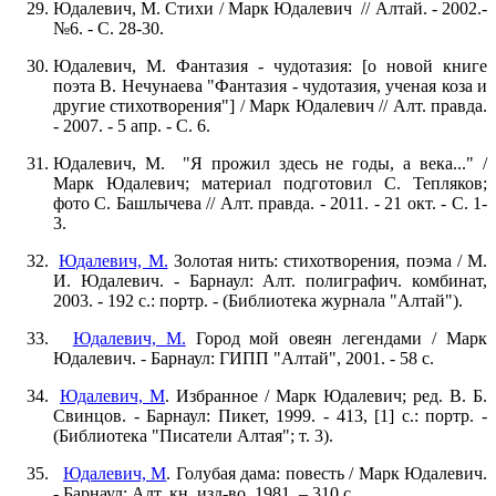
Юдалевич, М. Стихи / Марк Юдалевич // Алтай. - 2002.-
№6. - С. 28-30.
Юдалевич, М. Фантазия - чудотазия: [о новой книге
поэта В. Нечунаева "Фантазия - чудотазия, ученая коза и
другие стихотворения"] / Марк Юдалевич // Алт. правда.
- 2007. - 5 апр. - С. 6.
Юдалевич, М. "Я прожил здесь не годы, а века..." /
Марк Юдалевич; материал подготовил С. Тепляков;
фото С. Башлычева // Алт. правда. - 2011. - 21 окт. - С. 1-
3.
Юдалевич, М.
Золотая нить: стихотворения, поэма / М.
И. Юдалевич. - Барнаул: Алт. полиграфич. комбинат,
2003. - 192 с.: портр. - (Библиотека журнала "Алтай").
Юдалевич, М.
Город мой овеян легендами / Марк
Юдалевич. - Барнаул: ГИПП "Алтай", 2001. - 58 с.
Юдалевич, М
. Избранное / Марк Юдалевич; ред. В. Б.
Свинцов. - Барнаул: Пикет, 1999. - 413, [1] с.: портр. -
(Библиотека "Писатели Алтая"; т. 3).
Юдалевич, М
. Голубая дама: повесть / Марк Юдалевич.
- Барнаул: Алт. кн. изд-во, 1981. – 310 с.