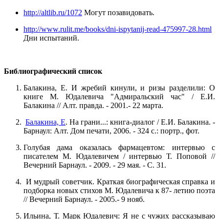
http://altlib.ru/1072
Могут позавидовать.
http://www.rulit.me/books/dni-ispytanij-read-475997-28.html
Дни испытаний.
Библиографический список
Балакина, Е. И жребий кинули, и ризы разделили: О
книге М. Юдалевича "Адмиральский час" / Е.И.
Балакина // Алт. правда. - 2001.- 22 марта.
Балакина, Е
. На грани...: книга-диалог / Е.И. Балакина. -
Барнаул: Алт. Дом печати, 2006. - 324 с.: портр., фот.
Голубая дама оказалась фармацевтом: интервью с
писателем М. Юдалевичем / интервью Т. Поповой //
Вечерний Барнаул. - 2009. - 29 мая. - С. 31.
И мудрый советчик. Краткая биографическая справка и
подборка новых стихов М. Юдалевича к 87- летию поэта
// Вечерний Барнаул. - 2005.- 9 нояб.
Ильина, Т. Марк Юдалевич: Я не с чужих рассказываю