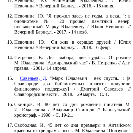
Неволина, Ю. Вспоминая Юдалевича... / Юлия
Неволина // Вечерний Барнаул. - 2016. - 15 июня.
Неволина, Ю. "Я прожил здесь не годы, а века...": в
библиотеке № 20 прошел памятный вечер,
посвященный Марку Юдалевичу / Юлия Неволина //
Вечерний Барнаул. - 2017. - 14 нояб.
Неволина, Ю. Он жив в сердцах друзей: / Юлия
Неволина // Вечерний Барнаул. - 2018. - 6 февр.
Петренко, В. Два выбора, две судьбы: О романе
М. Юдалевича "Адмиральский час" / В. Петренко // Алт.
правда. - 2001.- 14 апреля.
Савельев, Д
. "Марк Юдалевич - век спустя...": [в
Славгороде два библиотечных проекта получили
финансовую поддержку] / Дмитрий Савельев //
Славгородские вести. - 2018. - 29 марта. - С. 1.
Свинцов, В. 80 лет со дня рождения писателя М.
И. Юдалевича / Владимир Свинцов // Барнаульский
хронограф. - 1998. - С. 19-21.
Свободная, И. 45 лет со дня премьеры в Алтайском
краевом театре драмы пьесы М. Юдалевича "Ползунов"