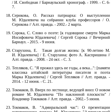
/ И. Свободная // Барнаульский хронограф. - 1999. - С. 6-
7.
Серикова, О. Рассказ патриарха: О выступлении
М. Юдалевича на собрании клуба профессоров / О.
Серикова // Алт. правда. - 2002.- 2 марта.
Сорока, С. Слово о поэте: [к годовщине смерти Марка
Иосифовича Юдалевича] / Сергей Сорока // Вечерний
Барнаул. - 2015. - 9 июня.
Старухина, Е. Такая долгая жизнь: [к 90-летию М.
И. Юдалевича] / Е. Старухина; фото А. Каспришина //
Алт. правда. - 2008. - 24 окт. - С. 3.
Тепляков, С. "Я прожил здесь не годы, а века...": [памяти
классика алтайской литературы писателя и поэта
Марка Юдалевича] / Сергей Тепляков // Алт. правда. -
2014. - 12 июня. - С. 21.
Токмаков, В. Вверх по лестнице, ведущей вниз: О новом
романе М. Юдалевича "По наклонной плоскости" /
Владимир Токмаков // Алт. правда. - 2002.- 5 июня.
Токмаков, В. "Адмиральский час": О презентации
исторического романа М. Юдалевича "Адмиральский