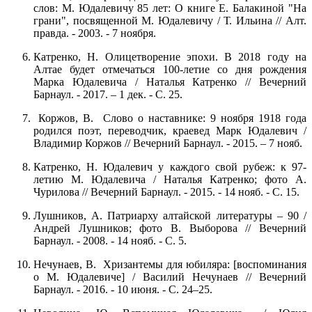
слов: М. Юдалевичу 85 лет: О книге Е. Балакиной "На
грани", посвященной М. Юдалевичу / Т. Ильина // Алт.
правда. - 2003. - 7 ноября.
Катренко, Н. Олицетворение эпохи. В 2018 году на
Алтае будет отмечаться 100-летие со дня рождения
Марка Юдалевича / Наталья Катренко // Вечерний
Барнаул. - 2017. – 1 дек. - С. 25.
Коржов, В. Слово о наставнике: 9 ноября 1918 года
родился поэт, переводчик, краевед Марк Юдалевич /
Владимир Коржов // Вечерний Барнаул. - 2015. – 7 нояб.
Катренко, Н. Юдалевич у каждого свой рубеж: к 97-
летию М. Юдалевича / Наталья Катренко; фото А.
Чурилова // Вечерний Барнаул. - 2015. - 14 нояб. - С. 15.
Лушников, А. Патриарху алтайской литературы – 90 /
Андрей Лушников; фото В. Выборова // Вечерний
Барнаул. - 2008. - 14 нояб. - С. 5.
Нечунаев, В. Хризантемы для юбиляра: [воспоминания
о М. Юдалевиче] / Василий Нечунаев // Вечерний
Барнаул. - 2016. - 10 июня. - С. 24–25.