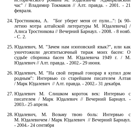
час" / Владимир Токмаков // Алт. правда. - 2001. - 21
февраля.
Тростникова, А. "Бог уберег меня от пули...": [к 90-
летию мэтра алтайской литературы М. Юдалевича] /
Алиса Тростникова // Вечерний Барнаул. - 2008. - 8 нояб.
- С. 2.
Юдалевич, М. "Зачем нам изоповский язык?", или как
уничтожили десятитысячный тираж моих басен: О
судьбе сборника басен М. Юдалевича 1949 г. / М.
Юдалевич // Алт. правда. - 2002.- 29 июня.
Юдалевич, М. "На свой первый гонорар я купил дом
родным": Интервью со старейшим писателем Алтая
/ Марк Юдалевич // Алт. правда. - 2002.- 31 декабря.
Юдалевич М. Слишком короток век: Интервью с
писателем / Марк Юдалевич // Вечерний Барнаул. -
2003.- 25 апреля.
Юдалевич, М. Возьму твою боль: Интервью с
М. Юдалевичем / Марк Юдалевич // Вечерний Барнаул.
- 2004.- 24 сентября