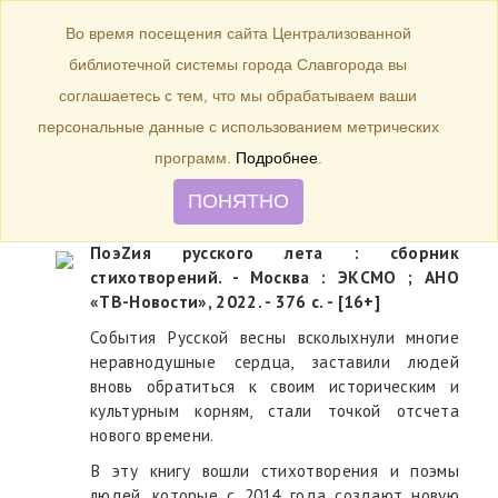
БИБЛИОТЕКА
Toggle
Во время посещения сайта Централизованной
navigation
библиотечной системы города Славгорода вы
ПоэZия русского лета : сборник
соглашаетесь с тем, что мы обрабатываем ваши
стихотворений
персональные данные с использованием метрических
программ.
Подробнее
.
ПОНЯТНО
ПоэZия русского лета : сборник
стихотворений. - Москва : ЭКСМО ; АНО
«ТВ-Новости», 2022. - 376 с. - [16+]
События Русской весны всколыхнули многие
неравнодушные сердца, заставили людей
вновь обратиться к своим историческим и
культурным корням, стали точкой отсчета
нового времени.
В эту книгу вошли стихотворения и поэмы
людей, которые c 2014 года создают новую