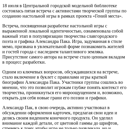
18 июля в Центральной городской модельной библиотеке
состоялась пятая встреча с активистами творческой группы по
созданию настольной игры в рамках проекта «Гений места».
Встреча, посвященная разработке настольной игры с
выраженной локальной идентичностью, ознаменовала собой
важный этап в популяризации творчества славгородского
поэта и графика Александра Пака. Игра, задуманная в стиле
мемо, призвана в увлекательной форме познакомить жителей
и гостей города с наследием талантливого земляка.
Присутствие самого автора на встрече стало ценным вкладом
в процесс разработки.
Одним из ключевых вопросов, обсуждавшихся на встрече,
стало включение в буклет с правилами игры краткой
биографии Александра Пака. Участники группы сошлись во
мнении, что это позволит игрокам глубже понять контекст его
творчества, проникнуться его мироощущением и, возможно,
открыть для себя новые грани его поэзии и графики.
Александр Пак, в свою очередь, активно участвовал в
обсуждении оформления карточек, предлагая свои идеи и
делясь своим видением конечного продукта. Он уделил
внимание каждой детали, от цветовой гаммы до шрифтов,
стремясь к тому, чтобы игра не только развлекала, но и