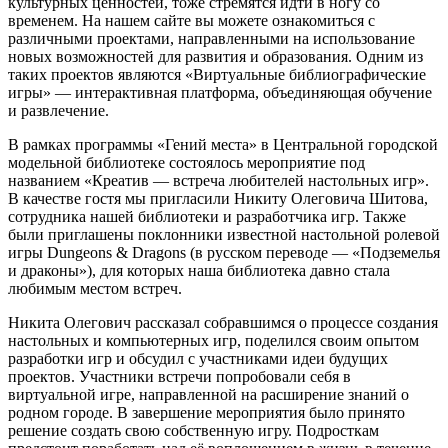
культурных ценностей, тоже стремятся идти в ногу со
временем. На нашем сайте вы можете ознакомиться с
различными проектами, направленными на использование
новых возможностей для развития и образования. Одним из
таких проектов являются «Виртуальные библиографические
игры» — интерактивная платформа, объединяющая обучение
и развлечение.
В рамках программы «Гений места» в Центральной городской
модельной библиотеке состоялось мероприятие под
названием «Креатив — встреча любителей настольных игр».
В качестве гостя мы пригласили Никиту Олеговича Шитова,
сотрудника нашей библиотеки и разработчика игр. Также
были приглашены поклонники известной настольной ролевой
игры Dungeons & Dragons (в русском переводе — «Подземелья
и драконы»), для которых наша библиотека давно стала
любимым местом встреч.
Никита Олегович рассказал собравшимся о процессе создания
настольных и компьютерных игр, поделился своим опытом
разработки игр и обсудил с участниками идеи будущих
проектов. Участники встречи попробовали себя в
виртуальной игре, направленной на расширение знаний о
родном городе. В завершение мероприятия было принято
решение создать свою собственную игру. Подросткам