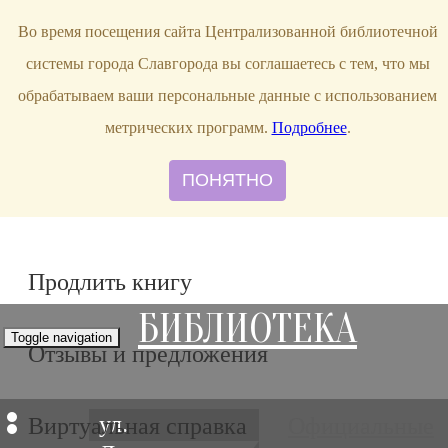
bibl-serv@mail.ru
Во время посещения сайта Централизованной библиотечной
системы города Славгорода вы соглашаетесь с тем, что мы
обрабатываем ваши персональные данные с использованием
метрических программ.
Подробнее
.
ПОНЯТНО
Продлить книгу
БИБЛИОТЕКА
Toggle navigation
Отзывы и предложения
ул.
Виртуальная справка
Официальные