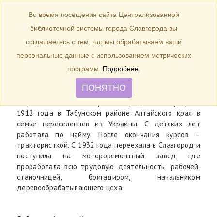
БИБЛИОТЕКА
Toggle
Во время посещения сайта Централизованной
navigation
библиотечной системы города Славгорода вы
Старостина Мария Николаевна
соглашаетесь с тем, что мы обрабатываем ваши
персональные данные с использованием метрических
программ.
Подробнее
.
ПОНЯТНО
Мария Николаевна Старостина родилась 7 февраля
1912 года в Табунском районе Алтайского края в
семье переселенцев из Украины. С детских лет
работала по найму. После окончания курсов –
трактористкой. С 1932 года переехала в Славгород и
поступила на мотороремонтный завод, где
проработала всю трудовую деятельность: рабочей,
станочницей, бригадиром, начальником
деревообрабатывающего цеха.