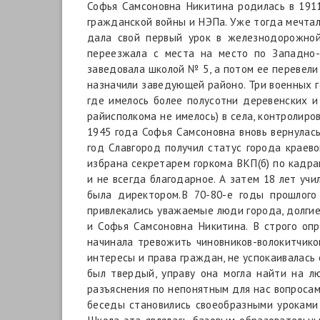
Софья Самсоновна Никитина родилась в 191
гражданской войны и НЭПа. Уже тогда мечтала
дала свой первый урок в железнодорожной
переезжала с места на место по Западно-
заведовала школой № 5, а потом ее перевели
назначили заведующей районо. Три военных г
где имелось более полусотни деревенских и
райисполкома не имелось) в села, контролир
1945 года Софья Самсоновна вновь вернулас
год Славгород получил статус города краево
избрана секретарем горкома ВКП(б) по кадра
и не всегда благодарное. А затем 18 лет учи
была директором.В 70-80-е годы прошлого
привлекались уважаемые люди города, долги
и Софья Самсоновна Никитина. В строго оп
начинала тревожить чиновников-волокитчиков
интересы и права граждан, не успокаивалась
был твердый, управу она могла найти на лю
разъяснения по непонятным для нас вопросам
беседы становились своеобразными уроками 