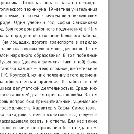
орожника. Школьная пора выпала на периоды
огического техникума, 19 -летняя учительница
дителями, а затем с мужем-военнослужащим
ороде. Один учебный год Софья Самсоновна
д был городом районного подчинения), в 41-м
ла за народное образование большого района,
 (на лошадях, другого транспорта в отделах
ыпрашивала посильную помощь для школ. Летом
елом народного образования. В тот победный
 Лукьянова (девичья фамилия Никитиной) была
становка кадров – дело сложное, щепетильное
. К. Крупской, из них половину этого времени
ла общественная приемная. К работе в ней
шиеся депутатской деятельностью. Среди них
росьбы людей, рассматривала жалобы. Затем
 Коль вопрос был принципиальный, ущемлялись
справедливость. Характер у Софьи Самсоновны
ко заходили к ней посоветоваться, получить
раскладывала советы и ответы. Для нас такие
 профессии, и по призванию была педагогом.