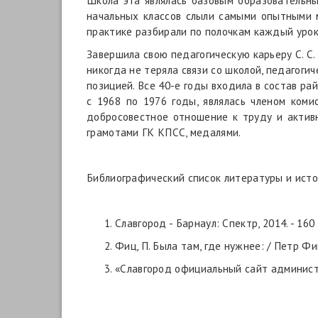
Школа эта являлась базовым образовательны
начальных классов слыли самыми опытными м
практике разбирали по полочкам каждый урок
Завершила свою педагогическую карьеру С. С.
никогда не теряла связи со школой, педагоги
позицией. Все 40-е годы входила в состав ра
с 1968 по 1976 годы, являлась членом ком
добросовестное отношение к труду и актив
грамотами ГК КПСС, медалями.
Библиографический список литературы и ист
Славгород - Барнаул: Спектр, 2014. - 160 с
Фиц, П. Была там, где нужнее: / Петр Фиц /
«Славгород официальный сайт администра