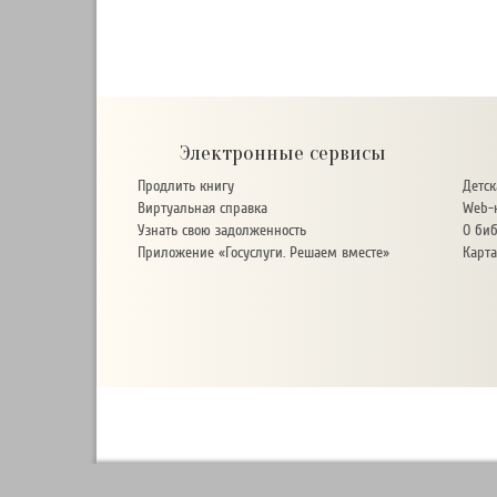
Электронные сервисы
Продлить книгу
Детск
Виртуальная справка
Web-к
Узнать свою задолженность
О биб
Приложение «Госуслуги. Решаем вместе»
Карта
Централизованная библиотечная система города Слав