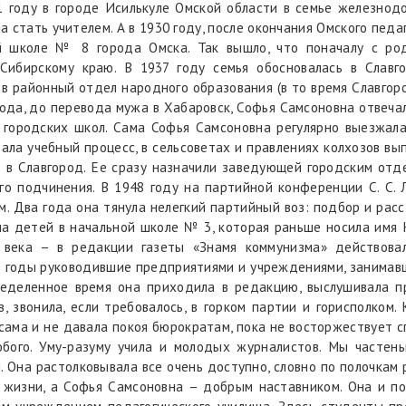
1 году в городе Исилькуле Омской области в семье железнод
 стать учителем. А в 1930 году, после окончания Омского педаг
 школе № 8 города Омска. Так вышло, что поначалу с ро
Сибирскому краю. В 1937 году семья обосновалась в Славг
 в районный отдел народного образования (в то время Славгоро
ода, до перевода мужа в Хабаровск, Софья Самсоновна отвеча
 городских школ. Сама Софья Самсоновна регулярно выезжала
овала учебный процесс, в сельсоветах и правлениях колхозов в
ь в Славгород. Ее сразу назначили заведующей городским отд
го подчинения. В 1948 году на партийной конференции С. С.
м. Два года она тянула нелегкий партийный воз: подбор и рас
ла детей в начальной школе № 3, которая раньше носила имя Н
 века – в редакции газеты «Знамя коммунизма» действова
е годы руководившие предприятиями и учреждениями, занимав
ределенное время она приходила в редакцию, выслушивала п
, звонила, если требовалось, в горком партии и горисполком.
 сама и не давала покоя бюрократам, пока не восторжествует 
бого. Уму-разуму учила и молодых журналистов. Мы частень
. Она растолковывала все очень доступно, словно по полочкам 
жизни, а Софья Самсоновна – добрым наставником. Она и по