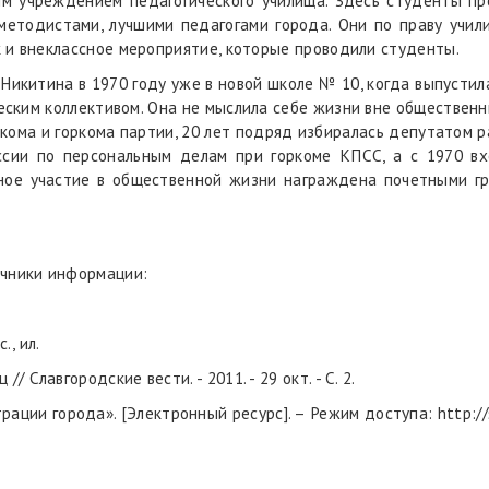
м учреждением педагогического училища. Здесь студенты про
етодистами, лучшими педагогами города. Они по праву учил
 и внеклассное мероприятие, которые проводили студенты.
 Никитина в 1970 году уже в новой школе № 10, когда выпустил
ческим коллективом. Она не мыслила себе жизни вне обществен
йкома и горкома партии, 20 лет подряд избиралась депутатом ра
иссии по персональным делам при горкоме КПСС, а с 1970 вх
ное участие в общественной жизни награждена почетными 
очники информации:
., ил.
/ Славгородские вести. - 2011. - 29 окт. - С. 2.
ции города». [Электронный ресурс]. – Режим доступа: http://s