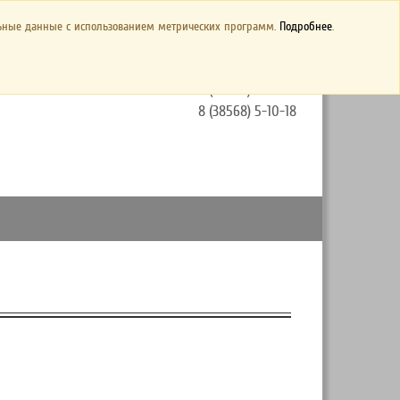
Официальные материалы
льные данные с использованием метрических программ.
Подробнее
.
ул. Луначарского, 144
8 (38568) 5-44-26
8 (38568) 5-10-18