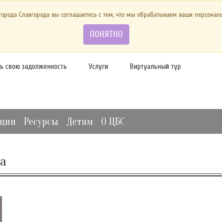
города Славгорода вы соглашаетесь с тем, что мы обрабатываем ваши персона
ПОНЯТНО
ить книгу
Отзывы и предложения
Виртуальная справка
ть свою задолженность
Услуги
Виртуальный тур
ации
Ресурсы
Детям
О ЦБС
а