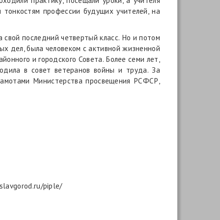
ходили практику, посещали уроки, а учителя
и тонкостям профессии будущих учителей, на
а свой последний четвертый класс. Но и потом
ных дел, была человеком с активной жизненной
йонного и городского Совета. Более семи лет,
одила в совет ветеранов войны и труда. За
грамотами Министерства просвещения РСФСР,
lavgorod.ru/piple/