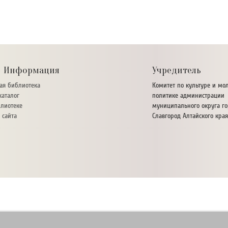
Информация
Учредитель
ая библиотека
Комитет по культуре и м
аталог
политике администрации
лиотеке
муниципального округа г
 сайта
Славгород Алтайского края
города - ЦБС г. Славгорода