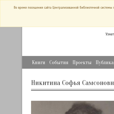
bibl-serv@mail.ru
Во время посещения сайта Централизованной библиотечной системы 
Продл
Узна
Книги
События
Проекты
Публик
Никитина Софья Самсоновн