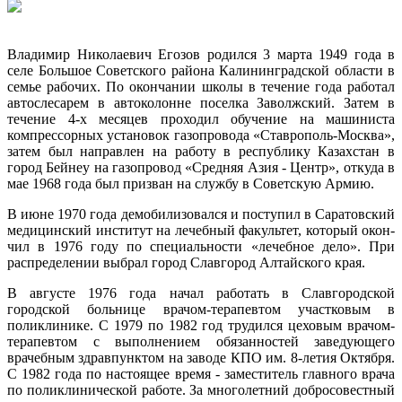
Владимир Николаевич Егозов родился 3 марта 1949 года в
селе Большое Советского района Калининградской области в
семье рабочих. По окончании школы в течение года работал
автослесарем в автоколонне поселка Заволжский. Затем в
течение 4-х месяцев проходил обучение на машиниста
компрессорных установок газопровода «Ставрополь-Москва»,
затем был направлен на работу в республику Казахстан в
город Бейнеу на газопровод «Средняя Азия - Центр», откуда в
мае 1968 года был призван на службу в Советскую Армию.
В июне 1970 года демобилизовался и поступил в Саратовский
медицинский институт на лечебный факультет, который окон­
чил в 1976 году по специальности «лечебное дело». При
распределении вы­брал город Славгород Алтайского края.
В августе 1976 года начал работать в Славгородской
городской больни­це врачом-терапевтом участковым в
поликлинике. С 1979 по 1982 год трудился цеховым врачом-
терапевтом с выполнением обязанностей заведующе­го
врачебным здравпунктом на заводе КПО им. 8-летия Октября.
С 1982 года по настоящее время - заместитель главного врача
по поликлинической работе. За многолетний добросовестный