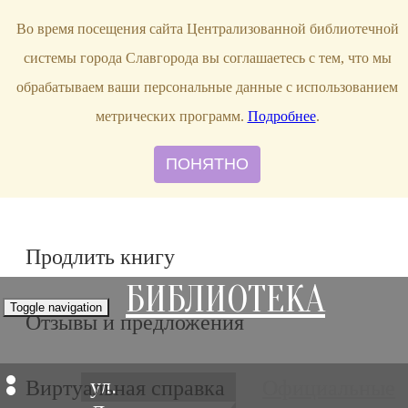
bibl-serv@mail.ru
Во время посещения сайта Централизованной библиотечной
системы города Славгорода вы соглашаетесь с тем, что мы
обрабатываем ваши персональные данные с использованием
метрических программ.
Подробнее
.
ПОНЯТНО
Продлить книгу
БИБЛИОТЕКА
Toggle navigation
Отзывы и предложения
ул.
Виртуальная справка
Официальные