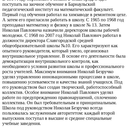
поступать на заочное обучение в Барнаульский
педагогический институт на математический факультет.
Первый год обучения работал на химзаводе в ремонтном цехе.
А затем его пригласили работать в школу. С 1965 по 1968 год
преподавал математику и физику в школе № 13. Затем
Николая Павловича назначили директором школы рабочей
молодежи. С 1968 по 2007 год Николай Павлович работал в
должности директора Славгородской сред­ней
общеобразовательной школы №10. Его характеризуют как
опытного руководителя, который умело, организовал
внутришкольное управление. В осно­ве его деятельности была
демократизация внутришкольного контроля, как
необходимого условия развития школы и профессионального
роста учите­лей. Максимум внимания Николай Безручко
уделял управлению инновационными процессами в школе,
повышению успеваемости и качества знаний учащихся. Под
его руководством был создан творческий, работоспособный
коллектив. Особое внимание Николай Павлович уделял
работе по предупреждению правонарушений, сплочению
коллектива. Он был требовательным и принципиальным.
Школа под руководством Николая Безручко всегда
пользовалась заслуженным автори­тетом: каждый второй
выпускник поступал в высшие и средние специальные
учебные заведения.