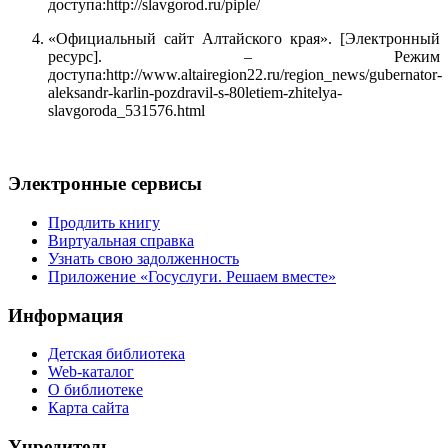
доступа:http://slavgorod.ru/piple/
«Официальный сайт Алтайского края». [Электронный
ресурс]. – Режим
доступа:http://www.altairegion22.ru/region_news/gubernator-
aleksandr-karlin-pozdravil-s-80letiem-zhitelya-
slavgoroda_531576.html
Электронные сервисы
Продлить книгу
Виртуальная справка
Узнать свою задолженность
Приложение «Госуслуги. Решаем вместе»
Информация
Детская библиотека
Web-каталог
О библиотеке
Карта сайта
Учредитель