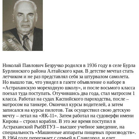
Николай Павлович Безручко родился в 1936 году в селе Бурла
Бурлинского района Алтайского края. В детстве мечтал стать
летчиком и не раз представлял себя за штурвалом самолета.
Но вышло так, что увидел в газете объявление о наборе в
«Астраханскую мореходную школу», и после восьмого класса
поехал туда поступать. Отучившись два года, стал матросом 1
класса. Работал на судах Каспийского пароходства, после –
матросом на танкере. Окончил курсы водителей, а затем
записался на курсы пилотов. Так осуществил свою детскую
мечту – летал на «ЯК-11». Затем работал на судоверфи имени
Кирова – строил корабли. В это же время поступил в
Астраханский РыбВТУЗ – высшее учебное заведение, на
специальность «Машинные аппараты пищевых производств».
В 1964 году переезжает с семьей в Славгород, и едет