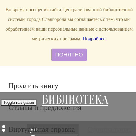
bibl-serv@mail.ru
Во время посещения сайта Централизованной библиотечной
системы города Славгорода вы соглашаетесь с тем, что мы
обрабатываем ваши персональные данные с использованием
метрических программ.
Подробнее
.
ПОНЯТНО
Продлить книгу
БИБЛИОТЕКА
Toggle navigation
Отзывы и предложения
ул.
Виртуальная справка
Официальные