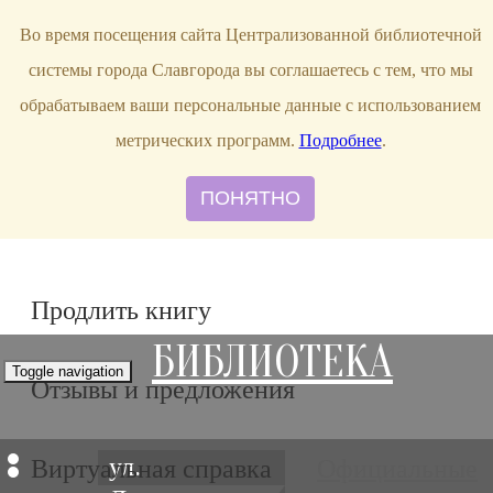
bibl-serv@mail.ru
Во время посещения сайта Централизованной библиотечной
системы города Славгорода вы соглашаетесь с тем, что мы
обрабатываем ваши персональные данные с использованием
метрических программ.
Подробнее
.
ПОНЯТНО
Продлить книгу
БИБЛИОТЕКА
Toggle navigation
Отзывы и предложения
ул.
Виртуальная справка
Официальные