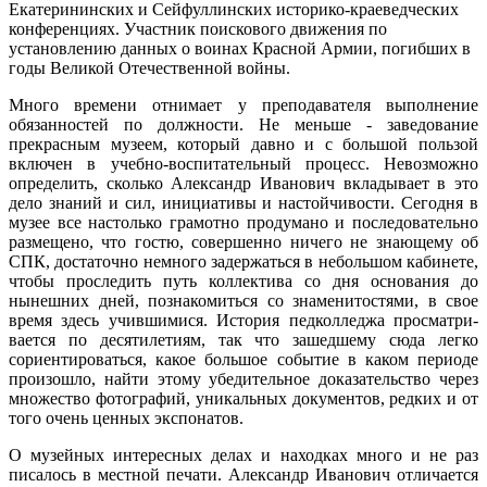
Екатерининских и Сейфуллинских историко-краеведческих
конференциях. Участник поискового движения по
установлению данных о воинах Красной Армии, погибших в
годы Великой Отечественной войны.
Много времени отнимает у пре­подавателя выполнение
обязанно­стей по должности. Не меньше - за­ведование
прекрасным музеем, который давно и с большой пользой
включен в учебно-воспитательный процесс. Невозможно
определить, сколько Александр Иванович вкла­дывает в это
дело знаний и сил, инициативы и настойчивости. Се­годня в
музее все настолько гра­мотно продумано и последователь­но
размещено, что гостю, совер­шенно ничего не знающему об
СПК, достаточно немного задержаться в небольшом кабинете,
чтобы про­следить путь коллектива со дня основания до
нынешних дней, по­знакомиться со знаменитостями, в свое
время здесь учившимися. История педколледжа просматри­
вается по десятилетиям, так что зашедшему сюда легко
сориенти­роваться, какое большое событие в каком периоде
произошло, найти этому убедительное доказатель­ство через
множество фотографий, уникальных документов, редких и от
того очень ценных экспонатов.
О музейных интересных делах и находках много и не раз
писалось в местной печати. Александр Иванович отличается