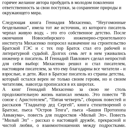
горячее желание автора пробудить в молодом поколении
ответственность за свои поступки, за сохранение природы и
окружающего мира.
Следующая книга Геннадия Михасенко, “Неугомонные
бездельники”, имела тот же источник, из которого писатель
черпал живую воду, - это его собственное детство. После
окончания Новосибирского инженерно-строительного
института Михасенко попросил назначение на строительство
Братской ГЭС и с тех пор Братск стал его рабочей и
литературной судьбой. Долгих семь лет в нем уживались
инженер и писатель. И Геннадий Павлович сделал непростой
для себя выбор: Михасенко решил и стал писателем,
настоящим писателем, за что ему благодарны все читатели - и
взрослые, и дети. Жил в Братске писатель из страны детства,
который остался верен не только своим героям, но и своим
читателям, навсегда прописался в их широтах.
А книг Геннадий Михасенко за свою не столь
продолжительную жизнь написал немало. Это повести “В
союзе с Аристотелем”, “Пятая четверть”, сборник повестей и
рассказов “Гладиатор дед Сергей”, книга стихотворений о
Братске, пьеса “Остров Тенга”, пьеса «Башня Протопопа
Аввакума», повесть для подростков «Милый Эп». Повесть
"Милый Эп" - рассказ о настоящей дружбе, прекрасной и
чистой любви, о взаимоотношениях между подростками.