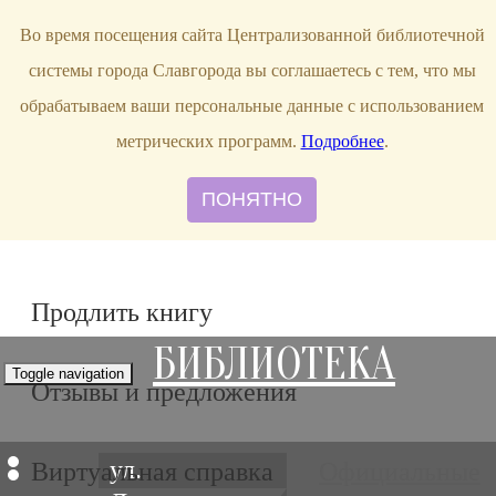
bibl-serv@mail.ru
Во время посещения сайта Централизованной библиотечной
системы города Славгорода вы соглашаетесь с тем, что мы
обрабатываем ваши персональные данные с использованием
метрических программ.
Подробнее
.
ПОНЯТНО
Продлить книгу
БИБЛИОТЕКА
Toggle navigation
Отзывы и предложения
ул.
Виртуальная справка
Официальные