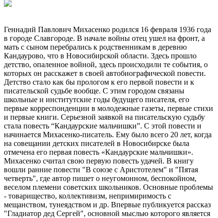
Геннадий Павлович Михасенко родился 16 февраля 1936 года
в городе Славгороде. В начале войны отец ушел на фронт, а
мать с сыном перебрались к родственникам в деревню
Кандаурово, что в Новосибирской области. Здесь прошло
детство, опаленное войной, здесь происходили те события, о
которых он расскажет в своей автобиографической повести.
Детство стало как бы прологом к его первой повести и к
писательской судьбе вообще. С этим городом связаны
школьные и институтские годы будущего писателя, его
первые корреспонденции в молодежные газеты, первые стихи
и первые книги. Серьезной заявкой на писательскую судьбу
стала повесть “Кандаурские мальчишки”. С этой повести и
начинается Михасенко-писатель. Ему было всего 20 лет, когда
на совещании детских писателей в Новосибирске была
отмечена его первая повесть «Кандаурские мальчишки».
Михасенко считал свою первую повесть удачей. В книгу
вошли ранние повести "В союзе с Аристотелем" и "Пятая
четверть", где автор пишет о неугомонном, беспокойном,
веселом племени советских школьников. Основные проблемы
- товарищество, коллективизм, непримиримость с
мещанством, тунеядством и др. Впервые публикуется рассказ
"Гладиатор дед Сергей", основной мыслью которого является