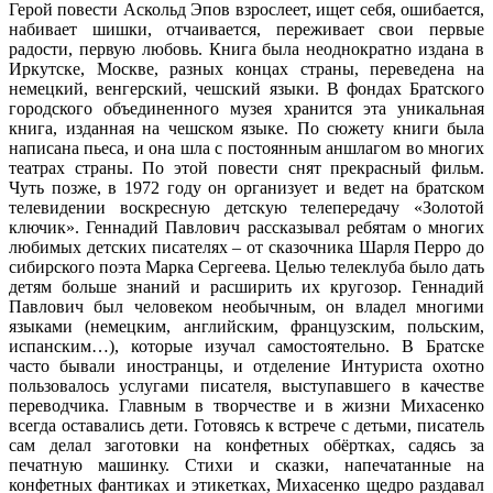
Герой повести Аскольд Эпов взрослеет, ищет себя, ошибается,
набивает шишки, отчаивается, переживает свои первые
радости, первую любовь. Книга была неоднократно издана в
Иркутске, Москве, разных концах страны, переведена на
немецкий, венгерский, чешский языки. В фондах Братского
городского объединенного музея хранится эта уникальная
книга, изданная на чешском языке. По сюжету книги была
написана пьеса, и она шла с постоянным аншлагом во многих
театрах страны. По этой повести снят прекрасный фильм.
Чуть позже, в 1972 году он организует и ведет на братском
телевидении воскресную детскую телепередачу «Золотой
ключик». Геннадий Павлович рассказывал ребятам о многих
любимых детских писателях – от сказочника Шарля Перро до
сибирского поэта Марка Сергеева. Целью телеклуба было дать
детям больше знаний и расширить их кругозор. Геннадий
Павлович был человеком необычным, он владел многими
языками (немецким, английским, французским, польским,
испанским…), которые изучал самостоятельно. В Братске
часто бывали иностранцы, и отделение Интуриста охотно
пользовалось услугами писателя, выступавшего в качестве
переводчика. Главным в творчестве и в жизни Михасенко
всегда оставались дети. Готовясь к встрече с детьми, писатель
сам делал заготовки на конфетных обёртках, садясь за
печатную машинку. Стихи и сказки, напечатанные на
конфетных фантиках и этикетках, Михасенко щедро раздавал