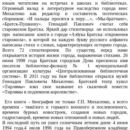
юным читателям на встречах в школах и библиотеках.
Огромный вклад в литературное наследство города внес
Михасенко как редактор и составитель поэтических
сборников: «И пальцы просятся к перу…», «Мы-братчане»,
«Братск-Пушкину». Геннадий Павлович считал себя
старожилом Братска. Яркий дар стихотворца он использовал
при написании книги о городе «Азбука Братска: откровения
старожила», в которой на каждую букву русского алфавита
написаны стихи о словах, характеризующих историю города.
Всего 72 стихотворения. По существу, перед нами
открывается история жизни города, выраженная стихами. 26
июня 1998 года Братская городская Дума присвоила имя
писателя библиотеке-филиалу № 1 муниципальной
организации культуры «Централизованная библиотечная
система». В 2011 году на базе библиотеки открылся музей
Геннадия Павловича Михасенко. Братский театр кукол
«Тирлямы» взял свое название из сказочной повести
«Тирлямы в подземном королевстве».
Его книги - биография не только Г.П. Михасенко, а всего
времени - тяжёлого и горького военного и послевоенного,
времени бурных новостроек, создания новых городов,
гидростанций, времени новых отношений и новых людей.
В последний путь он ушел солнечным летним днем: 4 июня
1994 года.4 июля 1996 года на Правобережном кладбище