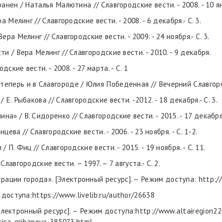
анен / Наталья Малютина // Славгородские вести. - 2008. - 10 янв
а Мелинг // Славгородские вести. - 2008. - 6 декабря.- С. 3.
ра Мелинг // Славгородские вести. - 2009. - 24 ноября.- С. 3.
и / Вера Мелинг // Славгородские вести. - 2010. - 9 декабря.
кие вести. - 2008. - 27 марта. - С. 1
перь и в Славгороде / Юлия Победенная // Вечерний Славгород. -
Е. Рыбакова // Славгородские вести. -2012. - 18 декабря.- С. 3.
» / В. Сидоренко // Славгородские вести. - 2015. - 17 декабря.
нцева // Славгородские вести. - 2006. - 23 ноября. - С. 1-2.
 П. Фиц // Славгородские вести. - 2015. - 19 ноября. - С. 11.
лавгородские вести. – 1997. – 7 августа.- С. 2.
ции города». [Электронный ресурс]. – Режим доступа: http://s
 доступа:
https
://
www
.
livelib
.
ru
/
author
/26638
лектронный ресурс]. – Режим доступа:http://www.altairegion22.
orisa-gribanova_385073.html