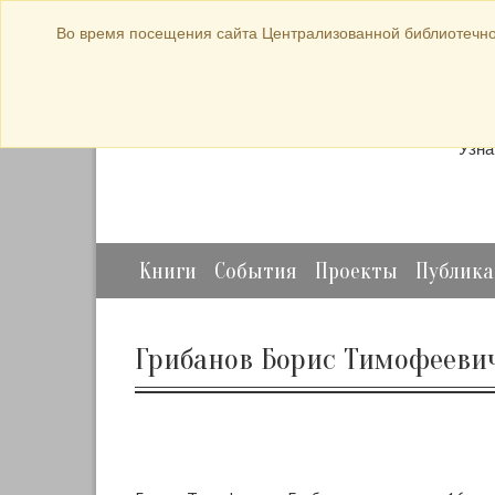
bibl-serv@mail.ru
Во время посещения сайта Централизованной библиотечно
Прод
Узна
Книги
События
Проекты
Публик
Грибанов Борис Тимофееви