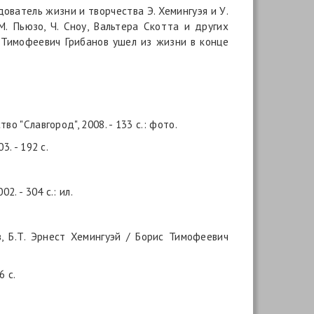
ватель жизни и творчества Э. Хемингуэя и У.
М. Пьюзо, Ч. Сноу, Вальтера Скотта и других
 Тимофеевич Грибанов ушел из жизни в конце
о "Славгород", 2008. - 133 с.: фото.
3. - 192 с.
. - 304 с.: ил.
ов, Б.Т. Эрнест Хемингуэй / Борис Тимофеевич
6 с.