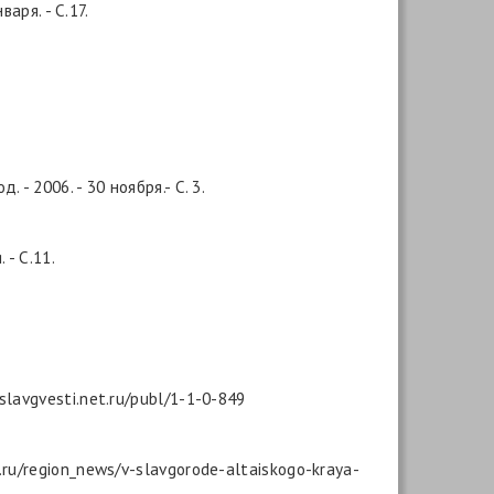
аря. - С.17.
 2006. - 30 ноября.- С. 3.
 - С.11.
lavgvesti.net.ru/publ/1-1-0-849
ru/region_news/v-slavgorode-altaiskogo-kraya-