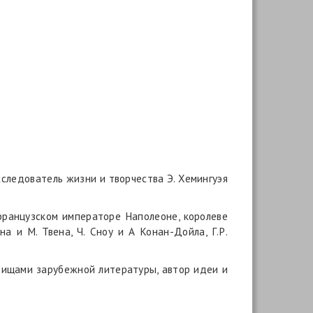
сследователь жизни и творчества Э. Хемингуэя
 французском императоре Наполеоне, королеве
а и М. Твена, Ч. Сноу и А Конан-Дойла, Г.Р.
овищами зарубежной литературы, автор идеи и