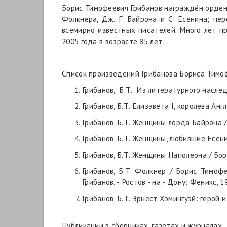
Борис Тимофеевич Грибанов награждён ордено
Фолкнера, Дж. Г. Байрона и С. Есенина; пер
всемирно известных писателей. Много лет п
2005 года в возрасте 85 лет.
Список произведений Грибанова Бориса Тимо
Грибанов, Б.Т. Из литературного наследи
Грибанов, Б.Т. Елизавета I, королева Анг
Грибанов, Б.Т. Женщины лорда Байрона / Б
Грибанов, Б.Т. Женщины, любившие Есенин
Грибанов, Б.Т. Женщины Наполеона / Бори
Грибанов, Б.Т. Фолкнер / Борис Тимофе
Грибанов. - Ростов - на - Дону: Феникс, 19
Грибанов, Б.Т. Эрнест Хэмингуэй: герой и 
Публикации в сборниках, газетах и журналах: