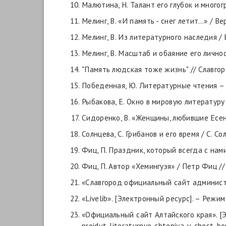
Малютина, Н. Талант его глубок и многогр
Мелинг, В. «И память - снег летит…» / Вер
Мелинг, В. Из литературного наследия / Ве
Мелинг, В. Масштаб и обаяние его личност
"Память людская тоже жизнь" // Славгородс
Победенная, Ю. Литературные чтения – те
Рыбакова, Е. Окно в мировую литературу / 
Сидоренко, В. «Женщины, любившие Есенина
Солнцева, С. Грибанов и его время / С. Сол
Фиц, П. Праздник, который всегда с нами /
Фиц, П. Автор «Хемингуэя» / Петр Фиц // С
«Славгород официальный сайт администра
«
Livelib
». [Электронный ресурс]. – Режим
«Официальный сайт Алтайского края». [Э
proidut-literaturnye-chteniya-v-chest-b