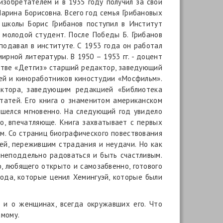
изобретателем и в 1935 году получил за свои
Марина Борисовна. Всего год семья Грибановых
й школы Борис Грибанов поступил в Институт
л молодой студент. После Победы Б. Грибанов
одавал в институте. С 1953 года он работал
рной литературы. В 1950 – 1953 гг. - доцент
ьстве «Детгиз» старший редактор, заведующий
лей и киноработников киностудии «Мосфильм».
актора, заведующим редакцией «Библиотека
статей. Его книга о знаменитом американском
шелся мгновенно. На следующий год увидело
о, впечатляюще. Книга захватывает с первых
м. Со страниц биографического повествования
ей, пережившим страдания и неудачи. Но как
 неподдельно радоваться и быть счастливым.
, любящего открыто и самозабвенно, готового
ода, которые ценил Хемингуэй, которые были
 и о женщинах, всегда окружавших его. Что
амому.