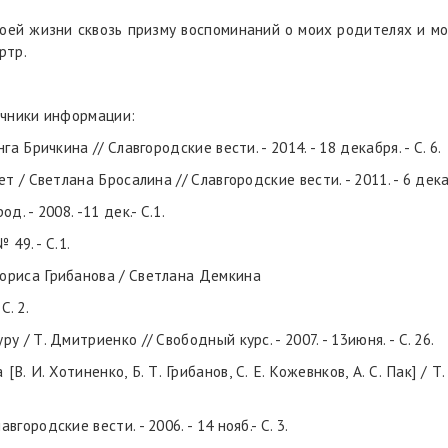
 моей жизни сквозь призму воспоминаний о моих родителях и м
ортр.
очники информации:
а Бричкина // Славгородские вести. - 2014. - 18 декабря. - С. 6.
т / Светлана Бросалина // Славгородские вести. - 2011. - 6 декабр
. - 2008. -11 дек.- С.1.
 49. - С.1.
ориса Грибанова / Светлана Демкина
С. 2.
 / Т. Дмитриенко // Свободный курс. - 2007. - 13июня. - С. 26.
 И. Хотиненко, Б. Т. Грибанов, С. Е. Кожевнков, А. С. Пак] / Т. 
городские вести. - 2006. - 14 нояб.- С. 3.