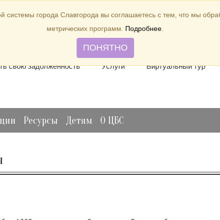
й системы города Славгорода вы соглашаетесь с тем, что мы обр
метрических программ.
Подробнее
.
лить книгу
Отзывы и предложения
Виртуальная спр
ПОНЯТНО
ть свою задолженность
Услуги
Виртуальный тур
ации
Ресурсы
Детям
О ЦБС
ч