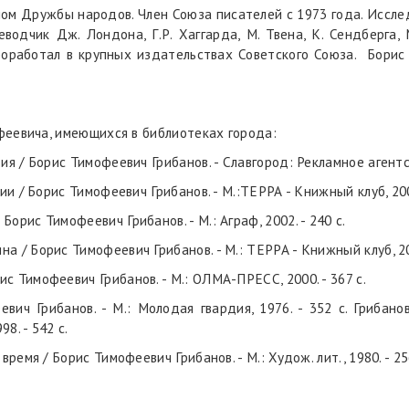
м Дружбы народов. Член Союза писателей с 1973 года. Исследо
еводчик Дж. Лондона, Г.Р. Хаггарда, М. Твена, К. Сендберга, 
роработал в крупных издательствах Советского Союза. Борис
феевича, имеющихся в библиотеках города:
я / Борис Тимофеевич Грибанов. - Славгород: Рекламное агентств
лии / Борис Тимофеевич Грибанов. - М.:ТЕРРА - Книжный клуб, 200
орис Тимофеевич Грибанов. - М.: Аграф, 2002. - 240 с.
а / Борис Тимофеевич Грибанов. - М.: ТЕРРА - Книжный клуб, 2002
с Тимофеевич Грибанов. - М.: ОЛМА-ПРЕСС, 2000. - 367 с.
евич Грибанов. - М.: Молодая гвардия, 1976. - 352 с. Грибан
98. - 542 с.
время / Борис Тимофеевич Грибанов. - М.: Худож. лит., 1980. - 25