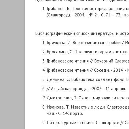
Грибанов, Б. Простая история: история
(Славгород). - 2004. - № 2. - С. 71 – 73.: п
Библиографический список литературы и ист
Бричкина, И. Все начинается с любви / Инг
Бросалина, С. Под звук гитары и кастанье
Грибановские чтения // Вечерний Славгород
Грибановские чтения // Соседи. - 2014. - №
Демкина, С. Библиотека создает фонд Б
// Алтайская правда. - 2007. - 11 апреля. - 
Дмитриенко, Т. Окно в мировую литературу
Иванова, Т. Известные люди Славгорода [В.
мая. ­- С. 14: портр. ­
Литературные чтения в Славгороде // Слав