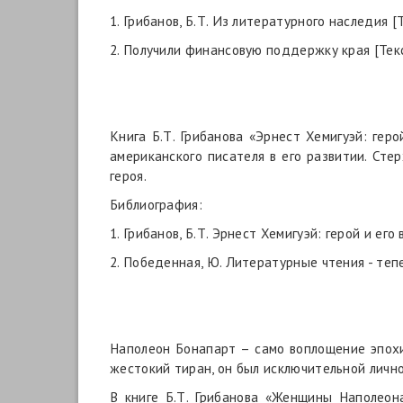
1. Грибанов, Б.Т. Из литературного наследия [Те
2. Получили финансовую поддержку края [Текст] 
Книга Б.Т. Грибанова «Эрнест Хемигуэй: гер
американского писателя в его развитии. Сте
героя.
Библиография:
1. Грибанов, Б.Т. Эрнест Хемигуэй: герой и его
2. Победенная, Ю. Литературные чтения - тепер
Наполеон Бонапарт – само воплощение эпохи
жестокий тиран, он был исключительной личн
В книге Б.Т. Грибанова «Женщины Наполеон