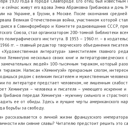
бря 1920 года в городе Славгороде. Его отец был известным 
е и сейчас живут его вдова Эмма Абрамовна Грибанова и дочь 
ли на Украине, в Грузии, в Москве. После окончания средне
рвала Великая Отечественная война, участником которой ста
дился в Совинформбюро и Комитете радиовещания СССР, преп
ского Союза, стал организатором 200-томной Библиотеки всеми
о полиграфического института. В 1953 – 1960 гг. – в издател
1966 гг. – главный редактор творческого объединения писате
е «Художественная литература» заместителем главного ред
ятил Хемингуэю несколько своих книг и литературоведческих 
ь замечательных людей» 100-тысячным тиражом, который разо
м тиражом. Написан «Хемингуэй» прекрасным слогом, интересн
ходишься рядом с великим писателем и мужественным человеко
мии по литературе предстает человеком, не лишенным слабост
рет Хемингуэя – человека и писателя – умеющего искренне и
Грибанов передал Хемингуэя - мужчину сильного и страстного
адить ее от обиды. Здесь и лучшие черты американского нар
да борьбы за свободу.
а» рассказывается о личной жизни французского императора
 личности или сияние славы? Читателю предстоит решить это с