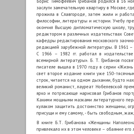
Борис Тимофеевич Грибанов родился в 16 ноя
заслуги замечательную квартиру в Москве, гд
прожила в Славгороде, затем жили и работа
философии, литературы и истории. Учебу пре
окончил Высшую дипломатическую школу, тру
редактором в различных издательствах Совет
кафедры редактирования московского заочног
редакцией зарубежной литературы. В 1961 – 
С 1966 – 1982 гг. работал в издательств
всемирной литературы». Б. Т. Грибанов посв
писателе вышла в 1970 году в серии «Жизн
свет второе издание книги уже 150-тясячны
строк, читается на одном дыхании, будто на
великий романист, лауреат Нобелевской пре
ярко и потрясающе нарисовал Грибанов порт
Какими мощными мазками литературного пера 
кулаком защитить достоинство женщины, огр
присущи и ему самому, - быть свободным, жаж
В книге Б.Т. Грибанова «Женщины Наполеон
привлекало их в этом человеке – обаяние его