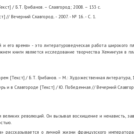
кст] / Б.Т. Грибанов. – Славгород; 2008. – 133 с.
// Вечерний Славгород. - 2007. - № 16. - С. 1.
ой и его время» - это литературоведческая работа широкого
ржнем книги является исследование творчества Хемингуэя в пл
 врем [Текст] / Б.Т. Грибанов. – М.: Художественная литература, 1
ь и в Славгороде [Текст] / Ю. Победенная // Вечерний Славгород. 
 великих революций. Он вызывал восхищение и ненависть, зав
остью.
а» рассказывается о личной жизни французского императора