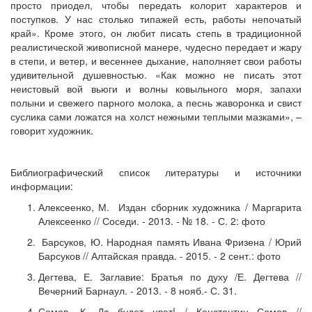
просто приодел, чтобы передать колорит характеров и
поступков. У нас столько типажей есть, работы непочатый
край». Кроме этого, он любит писать степь в традиционной
реалистической живописной манере, чудесно передает и жару
в степи, и ветер, и весеннее дыхание, наполняет свои работы
удивительной душевностью. «Как можно не писать этот
неистовый вой вьюги и волны ковыльного моря, запахи
полыни и свежего парного молока, а песнь жаворонка и свист
суслика сами ложатся на холст нежными теплыми мазками», –
говорит художник.
Библиографический список литературы и источники
информации:
Алексеенко, М. Издан сборник художника / Маргарита
Алексеенко // Соседи. - 2013. - № 18. - С. 2: фото
Барсуков, Ю. Народная память Ивана Фризена / Юрий
Барсуков // Алтайская правда. - 2015. - 2 сент.: фото
Дегтева, Е. Заглавие: Братья по духу /Е. Дегтева //
Вечерний Барнаул. -­ 2013. - 8 нояб.- С. 31.
Сомов, К. Да будет цвет! / Константин Сомов //