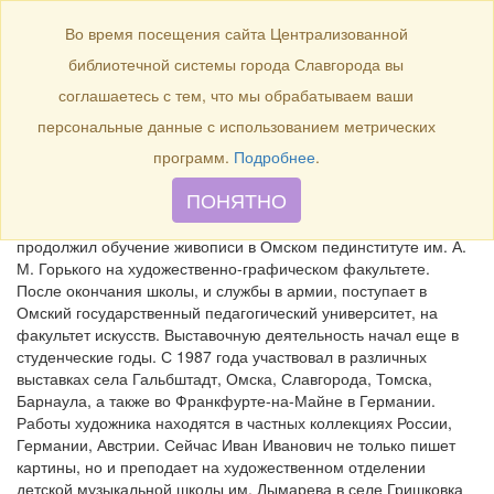
БИБЛИОТЕКА
Toggle
Во время посещения сайта Централизованной
navigation
библиотечной системы города Славгорода вы
Фризен Иван Иванович
соглашаетесь с тем, что мы обрабатываем ваши
персональные данные с использованием метрических
программ.
Подробнее
.
Иван Иванович Фризен родился 23 ноября 1964 года в селе
ПОНЯТНО
Пановка Славгородского района Алтайского края. Окончив
художественную школу в селе Подсосново в 1981 году,
продолжил обучение живописи в Омском пединституте им. А.
М. Горького на художественно-графическом факультете.
После окончания школы, и службы в армии, поступает в
Омский государственный педагогический университет, на
факультет искусств. Выставочную деятельность начал еще в
студенческие годы. С 1987 года участвовал в различных
выставках села Гальбштадт, Омска, Славгорода, Томска,
Барнаула, а также во Франкфурте-на-Майне в Германии.
Работы художника находятся в частных коллекциях России,
Германии, Австрии. Сейчас Иван Иванович не только пишет
картины, но и преподает на художественном отделении
детской музыкальной школы им. Лымарева в селе Гришковка