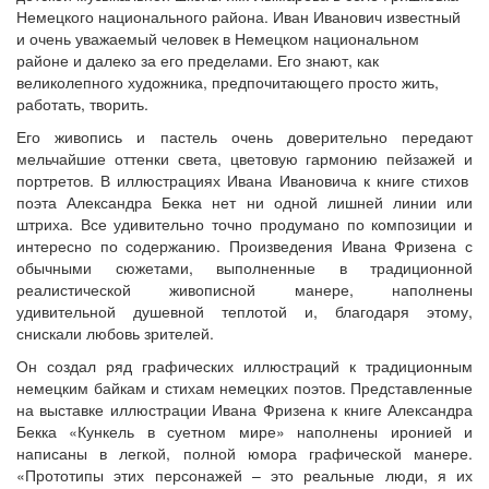
Немецкого национального района. Иван Иванович известный
и очень уважаемый человек в Немецком национальном
районе и далеко за его пределами. Его знают, как
великолепного художника, предпочитающего просто жить,
работать, творить.
Его живопись и пастель очень доверительно передают
мельчайшие оттенки света, цветовую гармонию пейзажей и
портретов. В иллюстрациях Ивана Ивановича к книге стихов
поэта Александра Бекка нет ни одной лишней линии или
штриха. Все удивительно точно продумано по композиции и
интересно по содержанию. Произведения Ивана Фризена с
обычными сюжетами, выполненные в традиционной
реалистической живописной манере, наполнены
удивительной душевной теплотой и, благодаря этому,
снискали любовь зрителей.
Он создал ряд графических иллюстраций к традиционным
немецким байкам и стихам немецких поэтов. Представленные
на выставке иллюстрации Ивана Фризена к книге Александра
Бекка «Кункель в суетном мире» наполнены иронией и
написаны в легкой, полной юмора графической манере.
«Прототипы этих персонажей – это реальные люди, я их