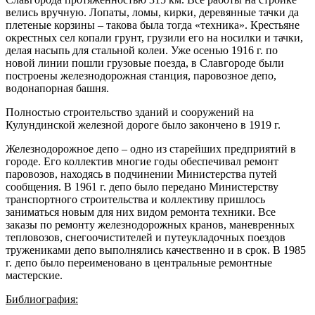
велись вручную. Лопаты, ломы, кирки, деревянные тачки да
плетеные корзины – такова была тогда «техника». Крестьяне
окрестных сел копали грунт, грузили его на носилки и тачки,
делая насыпь для стальной колеи. Уже осенью 1916 г. по
новой линии пошли грузовые поезда, в Славгороде были
построены железнодорожная станция, паровозное депо,
водонапорная башня.
Полностью строительство зданий и сооружений на
Кулундинской железной дороге было закончено в 1919 г.
Железнодорожное депо – одно из старейших предприятий в
городе. Его коллектив многие годы обеспечивал ремонт
паровозов, находясь в подчинении Министерства путей
сообщения. В 1961 г. депо было передано Министерству
транспортного строительства и коллективу пришлось
заниматься новым для них видом ремонта техники. Все
заказы по ремонту железнодорожных кранов, маневренных
тепловозов, снегоочистителей и путеукладочных поездов
тружениками депо выполнялись качественно и в срок. В 1985
г. депо было переименовано в центральные ремонтные
мастерские.
Библиография: