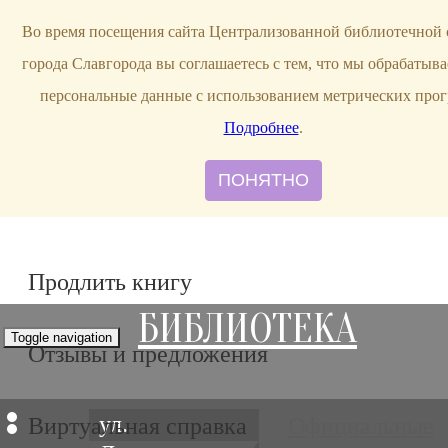
bibl-serv@mail.ru
Во время посещения сайта Централизованной библиотечной
города Славгорода вы соглашаетесь с тем, что мы обрабатыв
персональные данные с использованием метрических прог
Подробнее
.
ПОНЯТНО
Продлить книгу
БИБЛИОТЕКА
Toggle navigation
Отзывы и предложения
ул.
Виртуальная справка
Официальные