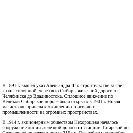
В 1891 г. вышел указ Александра III о строительстве за счет
казны сплошной, через всю Сибирь, железной дороги от
Челябинска до Вдадивостока. Сплошное движение по
Великой Сибирской дороге было открыто в 1901 г. Новая
магистраль привела к оживлению торговли и
промышленности на огромных пространствах.
В 1914 г. акционерным обществом Нехорошева началось
сооружение линии железной дороги от станции Татарской до
Славгорода протяженностью 315 км. Все работы на стройке