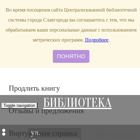
bibl-serv@mail.ru
Во время посещения сайта Централизованной библиотечной
системы города Славгорода вы соглашаетесь с тем, что мы
обрабатываем ваши персональные данные с использованием
метрических программ.
Подробнее
.
ПОНЯТНО
Продлить книгу
БИБЛИОТЕКА
Toggle navigation
Отзывы и предложения
ул.
Виртуальная справка
Официальные