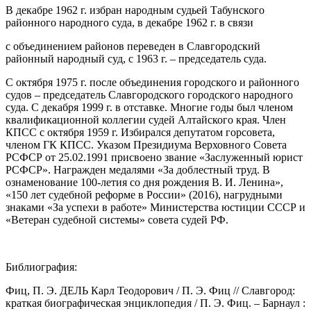
В декабре 1962 г. избран народным судьей Табунского
районного народного суда, в декабре 1962 г. в связи
с объединением районов переведен в Славгородский
районный народный суд, с 1963 г. – председатель суда.
С октября 1975 г. после объединения городского и районного
судов – председатель Славгородского городского народного
суда. С декабря 1999 г. в отставке. Многие годы был членом
квалификационной коллегии судей Алтайского края. Член
КПСС с октября 1959 г. Избирался депутатом горсовета,
членом ГК КПСС. Указом Президиума Верховного Совета
РСФСР от 25.02.1991 присвоено звание «Заслуженный юрист
РСФСР». Награжден медалями «За доблестный труд. В
ознаменование 100-летия со дня рождения В. И. Ленина»,
«150 лет судебной реформе в России» (2016), нагрудными
знаками «За успехи в работе» Министерства юстиции СССР и
«Ветеран судебной системы» совета судей РФ.
Библиография:
Фиц, П. Э. ДЕЛЬ Карл Теодорович / П. Э. Фиц // Славгород:
краткая биографическая энциклопедия / П. Э. Фиц. – Барнаул :