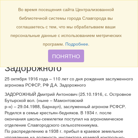
БИБЛИОТЕКА
Toggle
Во время посещения сайта Централизованной
navigation
библиотечной системы города Славгорода вы
25 октября 1916 года – 110
соглашаетесь с тем, что мы обрабатываем ваши
лет со дня рождения
персональные данные с использованием метрических
заслуженного агронома
программ.
Подробнее
.
РСФСР, РФ Д.А.
ПОНЯТНО
Задорожного
25 октября 1916 года – 110 лет со дня рождения заслуженного
агронома РСФСР, РФ Д.А. Задорожного
ЗАДОРОЖНЫЙ Дмитрий Антонович (25.10.1916, с. Островное
Бутырской вол. (ныне – Мамонтовский
р-н) – 29.04.1988, Барнаул), заслуженный агроном РСФСР.
Родился в семье крестьян-бедняков. В 1934 г. после
окончания школы-семилетки поступил на агрономическое
отделение Славгородского сельхозтехникума.
По распределению в 1938 г. прибыл в краевое земельное
управление на должность инспектора краевой контрольно-