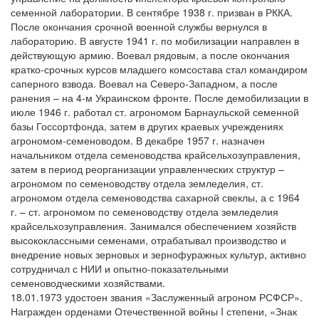
семенной лаборатории. В сентябре 1938 г. призван в РККА.
После окончания срочной военной службы вернулся в
лабораторию. В августе 1941 г. по мобилизации направлен в
действующую армию. Воевал рядовым, а после окончания
кратко-срочных курсов младшего комсостава стал командиром
саперного взвода. Воевал на Северо-Западном, а после
ранения – на 4-м Украинском фронте. После демобилизации в
июле 1946 г. работал ст. агрономом Барнаульской семенной
базы Госсортфонда, затем в других краевых учреждениях
агрономом-семеноводом. В декабре 1957 г. назначен
начальником отдела семеноводства крайсельхозуправления,
затем в период реорганизации управленческих структур –
агрономом по семеноводству отдела земледелия, ст.
агрономом отдела семеноводства сахарной свеклы, а с 1964
г. – ст. агрономом по семеноводству отдела земледелия
крайсельхозуправления. Занимался обеспечением хозяйств
высококлассными семенами, отрабатывал производство и
внедрение новых зерновых и зернофуражных культур, активно
сотрудничал с НИИ и опытно-показательными
семеноводческими хозяйствами.
18.01.1973 удостоен звания «Заслуженный агроном РСФСР».
Награжден орденами Отечественной войны I степени, «Знак