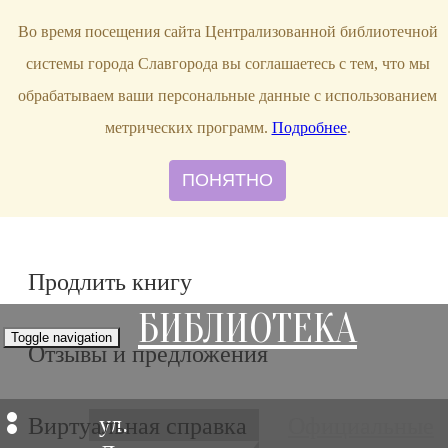
bibl-serv@mail.ru
Во время посещения сайта Централизованной библиотечной
системы города Славгорода вы соглашаетесь с тем, что мы
обрабатываем ваши персональные данные с использованием
метрических программ.
Подробнее
.
ПОНЯТНО
Продлить книгу
БИБЛИОТЕКА
Toggle navigation
Отзывы и предложения
ул.
Виртуальная справка
Официальные