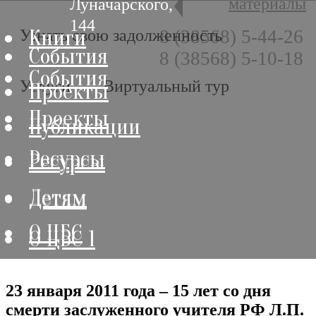
материалы
Луначарского,
144
Книги
Книги
Узнать свою задолженность
8 (38568) 5-44-26
События
8 (38568) 5-10-18
События
Услуги
Виртуальный тур
Проекты
Проекты
Публикации
Ресурсы
Ресурсы
Детям
Детям
О ЦБС
О ЦБС 1
23 января 2011 года – 15 лет со дня
смерти заслуженного учителя РФ Л.П.