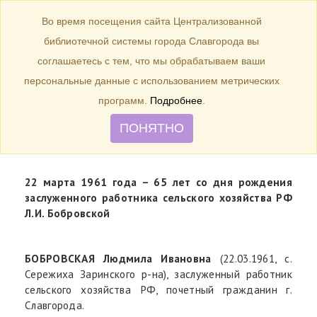
БИБЛИОТЕКА
Toggle
Во время посещения сайта Централизованной
navigation
библиотечной системы города Славгорода вы
22 марта 1961 года – 65 лет со
соглашаетесь с тем, что мы обрабатываем ваши
дня рождения заслуженного
персональные данные с использованием метрических
работника сельского хозяйства
программ.
Подробнее
.
РФ Л.И. Бобровской
ПОНЯТНО
22 марта 1961 года – 65 лет со дня рождения
заслуженного
работника сельского хозяйства РФ
Л.И. Бобровской
БОБРОВСКАЯ Людмила Ивановна
(22.03.1961, с.
Сережиха Заринского р-на), заслуженный работник
сельского хозяйства РФ, почетный гражданин г.
Славгорода.