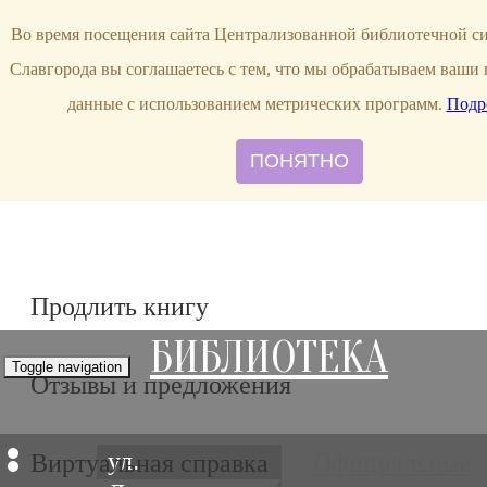
bibl-serv@mail.ru
Во время посещения сайта Централизованной библиотечной с
Славгорода вы соглашаетесь с тем, что мы обрабатываем ваши
данные с использованием метрических программ.
Подр
ПОНЯТНО
Продлить книгу
БИБЛИОТЕКА
Toggle navigation
Отзывы и предложения
ул.
Виртуальная справка
Официальные