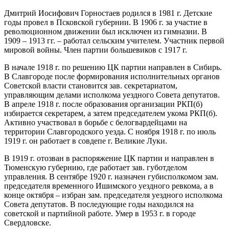
Дмитрий Иосифович Горностаев родился в 1981 г. Детские
годы провел в Псковской губернии. В 1906 г. за участие в
революционном движении был исключен из гимназии. В
1909 – 1913 гг. – работал сельским учителем. Участник первой
мировой войны. Член партии большевиков с 1917 г.
В начале 1918 г. по решению ЦК партии направлен в Сибирь.
В Славгороде после формирования исполнительных органов
Советской власти становится зав. секретариатом,
управляющим делами исполкома уездного Совета депутатов.
В апреле 1918 г. после образования организации РКП(б)
избирается секретарем, а затем председателем укома РКП(б).
Активно участвовал в борьбе с белогвардейцами на
территории Славгородского уезда. С ноября 1918 г. по июль
1919 г. он работает в совдепе г. Великие Луки.
В 1919 г. отозван в распоряжение ЦК партии и направлен в
Тюменскую губернию, где работает зав. губотделом
управления. В сентябре 1920 г. назначен губисполкомом зам.
председателя временного Ишимского уездного ревкома, а в
конце октября – избран зам. председателя уездного исполкома
Совета депутатов. В последующие годы находился на
советской и партийной работе. Умер в 1953 г. в городе
Свердловске.