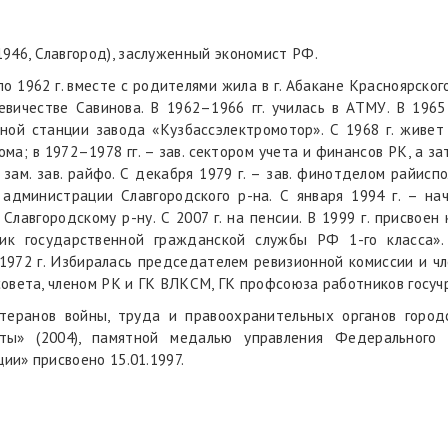
.1946, Славгород), заслуженный экономист РФ.
по 1962 г. вместе с родителями жила в г. Абакане Красноярского
евичестве Савинова. В 1962–1966 гг. училась в АТМУ. В 1965
й станции завода «Кузбассэлектромотор». С 1968 г. живет 
; в 1972–1978 гг. – зав. сектором учета и финансов РК, а зате
зам. зав. райфо. С декабря 1979 г. – зав. финотделом райисп
администрации Славгородского р-на. С января 1994 г. – нач
авгородскому р-ну. С 2007 г. на пенсии. В 1999 г. присвое
тник государственной гражданской службы РФ 1-го класса»
 1972 г. Избиралась председателем ревизионной комиссии и 
овета, членом РК и ГК ВЛКСМ, ГК профсоюза работников госу
еранов войны, труда и правоохранительных органов город
ы» (2004), памятной медалью управления Федерального к
и» присвоено 15.01.1997.