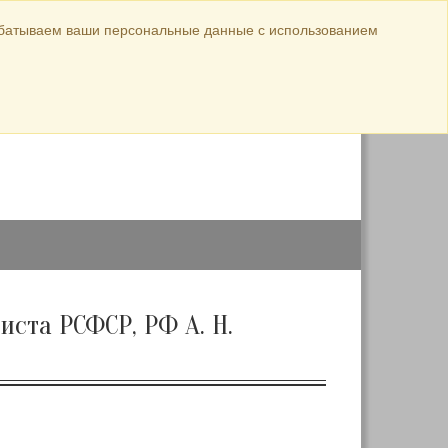
Официальные материалы
абатываем ваши персональные данные с использованием
ул. Луначарского,
авка
144
8 (38568) 5-44-26
8 (38568) 5-10-18
ста РСФСР, РФ А. Н.