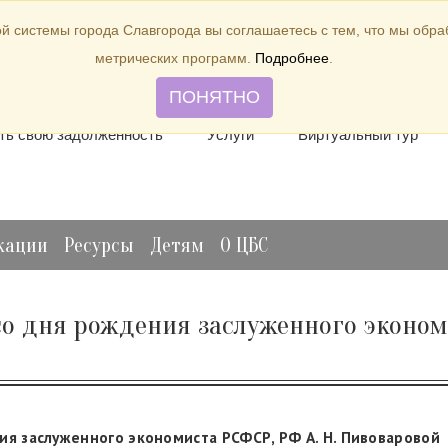
й системы города Славгорода вы соглашаетесь с тем, что мы обр
метрических программ.
Подробнее
.
лить книгу
Отзывы и предложения
Виртуальная спр
ПОНЯТНО
ть свою задолженность
Услуги
Виртуальный тур
кации
Ресурсы
Детям
О ЦБС
 со дня рождения заслуженного экономи
ния заслуженного
экономиста РСФСР, РФ А. Н. Пивоваровой