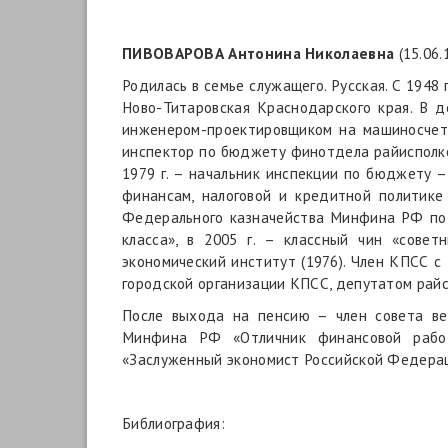
ПИВОВАРОВА Антонина Николаевна
(15.06
Родилась в семье служащего. Русская. С 1948 
Ново-Титаровская Краснодарского края. В д
инженером-проектировщиком на машиносчетно
инспектор по бюджету финотдела райисполкома
1979 г. – начальник инспекции по бюджету – 
финансам, налоговой и кредитной политике 
Федерального казначейства Минфина РФ по Сл
класса», в 2005 г. – классный чин «сове
экономический институт (1976). Член КПСС с
городской организации КПСС, депутатом райс
После выхода на пенсию – член совета вет
Минфина РФ «Отличник финансовой работ
«Заслуженный экономист Российской Федераци
Библиография: