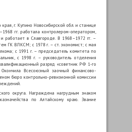
 края, г. Купино Новосибирской обл. и станице
–1968 гг. работала контролером-оператором,
и работает в Славгороде. В 1968–1972 гг. –
м ГК ВЛКСМ; с 1978 г. – ст. экономист; с мая
олкома; с 1991 г. – председатель комитета по
альник, с 1998 г. – руководитель отделения
н квалификационный разряд «советник РФ 1-го
. Окончила Всесоюзный заочный финансово-
членом бюро контрольно-ревизионной комиссии
чреждений.
ского округа. Награждена нагрудным знаком
азначейства по Алтайскому краю. Звание