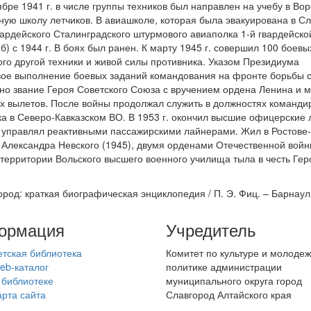
ябре 1941 г. в числе группы техников был направлен на учебу в В
ую школу летчиков. В авиашколе, которая была эвакуирована в Сла
гвардейского Сталинградского штурмового авиаполка 1-й гвардейск
б) с 1944 г. В боях был ранен. К марту 1945 г. совершил 100 боевы
го другой техники и живой силы противника. Указом Президиума
овое выполнение боевых заданий командования на фронте борьбы 
но звание Героя Советского Союза с вручением ордена Ленина и м
х вылетов. После войны продолжал служить в должностях команди
 в Северо-Кавказском ВО. В 1953 г. окончил высшие офицерские ле
 управлял реактивными пассажирскими лайнерами. Жил в Ростове-
Александра Невского (1945), двумя орденами Отечественной войны
территории Вольского высшего военного училища тыла в честь Ге
род: краткая биографическая энциклопедия / П. Э. Фиц. – Барнаул :
ормация
Учредитель
етская библиотека
Комитет по культуре и молоде
eb-каталог
политике администрации
 библиотеке
муниципального округа город
арта сайта
Славгород Алтайского края