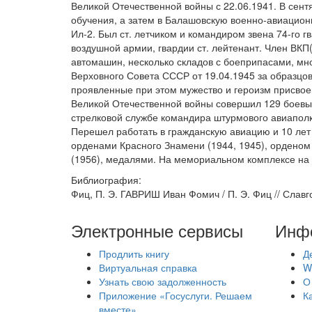
Великой Отечественной войны с 22.06.1941. В сент
обучения, а затем в Балашовскую военно-авиационн
Ил-2. Был ст. летчиком и командиром звена 74-го 
воздушной армии, гвардии ст. лейтенант. Член ВКП(
автомашин, несколько складов с боеприпасами, мно
Верховного Совета СССР от 19.04.1945 за образц
проявленные при этом мужество и героизм присвое
Великой Отечественной войны совершил 129 боевы
стрелковой службе командира штурмового авиаполка
Перешел работать в гражданскую авиацию и 10 лет
орденами Красного Знамени (1944, 1945), орденом 
(1956), медалями. На мемориальном комплексе на 
Библиография:
Фиц, П. Э. ГАВРИШ Иван Фомич / П. Э. Фиц // Славго
Электронные сервисы
Инф
Продлить книгу
Д
Виртуальная справка
W
Узнать свою задолженность
О
Приложение «Госуслуги. Решаем
К
вместе»