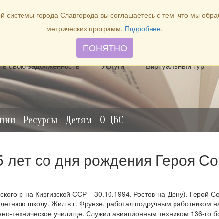
й системы города Славгорода вы соглашаетесь с тем, что мы обр
метрических программ.
Подробнее
.
лить книгу
Отзывы и предложения
Виртуальная спр
ПОНЯТНО
ть свою задолженность
Услуги
Виртуальный тур
ации
Ресурсы
Детям
О ЦБС
5 лет со дня рождения Героя Со
кого р-на Киргизской ССР – 30.10.1994, Ростов-на-Дону), Герой С
-летнюю школу. Жил в г. Фрунзе, работал подручным работником на
онно-техническое училище. Служил авиационным техником 136-го б