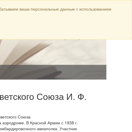
Официальные материалы
абатываем ваши персональные данные с использованием
ул. Луначарского,
авка
144
8 (38568) 5-44-26
8 (38568) 5-10-18
ветского Союза И. Ф.
оветского Союза.
 аэродроме. В Красной Армии с 1938 г.
омбардировочного авиаполка. Участник