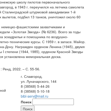
оронежскую школу пилотов первоначального
вгород, в 1943 г. переучился на летчика самолета
ой Сталинградской штурмовой авиадивизии 1-й
х вылетов, подбил 13 танков, уничтожил около 60
с немецко-фашистскими захватчиками и
едали «Золотая Звезда» (№ 6236). Всего за годы
ра эскадрильи и помощника по воздушно-
тно-технические курсы. С 1959 г. в запасе. Майор.
на-Дону. Награжден орденом Ленина (1945), двумя
 I степени (1944, 1985), орденом Красной Звезды
роя установлена мемориальная доска.
 Ренд, 2022. – С. 55-56.
г. Славгород,
ул. Луначарского, 144
8 (38568) 5-44-26
жной
8 (38568) 5-10-18
bibl-serv@mail.ru
Поиск