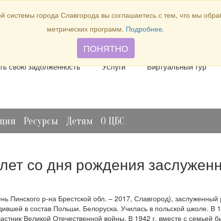
й системы города Славгорода вы соглашаетесь с тем, что мы обр
метрических программ.
Подробнее
.
лить книгу
Отзывы и предложения
Виртуальная спр
ПОНЯТНО
ть свою задолженность
Услуги
Виртуальный тур
ации
Ресурсы
Детям
О ЦБС
5 лет со дня рождения заслужен
ень Пинского р-на Брестской обл. – 2017, Славгород), заслуженный
ившей в состав Польши. Белоруска. Училась в польской школе. В 1
астник Великой Отечественной войны. В 1942 г. вместе с семьей 