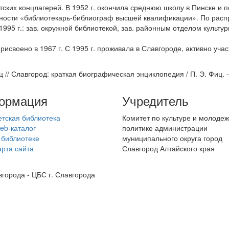
стских концлагерей. В 1952 г. окончила среднюю школу в Пинске и 
альности «библиотекарь-библиограф высшей квалификации». По рас
1995 г.: зав. окружной библиотекой, зав. районным отделом культу
своено в 1967 г. С 1995 г. проживала в Славгороде, активно учас
// Славгород: краткая биографическая энциклопедия / П. Э. Фиц. – 
ормация
Учредитель
етская библиотека
Комитет по культуре и молоде
eb-каталог
политике администрации
 библиотеке
муниципального округа город
арта сайта
Славгород Алтайского края
города - ЦБС г. Славгорода