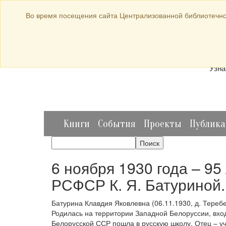
bibl-serv@mail.ru
Во время посещения сайта Централизованной библиотечно
Прод
Узна
Книги
События
Проекты
Публик
6 ноября 1930 года – 9
РСФСР К. Я. Батуриной.
Батурина Клавдия Яковлевна (06.11.1930, д. Тереб
Родилась на территории Западной Белоруссии, вход
Белорусской ССР пошла в русскую школу. Отец – уч