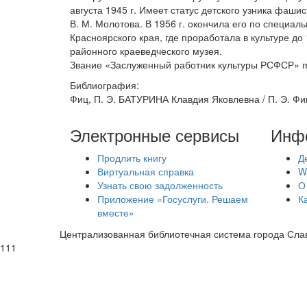
августа 1945 г. Имеет статус детского узника фаши
В. М. Молотова. В 1956 г. окончила его по специ
Красноярского края, где проработала в культуре до 
районного краеведческого музея.
Звание «Заслуженный работник культуры РСФСР» при
Библиография:
Фиц, П. Э. БАТУРИНА Клавдия Яковлевна / П. Э. Фиц 
Электронные сервисы
Инф
Продлить книгу
Д
Виртуальная справка
W
Узнать свою задолженность
О
Приложение «Госуслуги. Решаем
К
вместе»
Централизованная библиотечная система города Слав
111