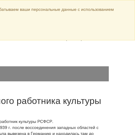
Официальные материалы
абатываем ваши персональные данные с использованием
ул. Луначарского,
авка
144
8 (38568) 5-44-26
8 (38568) 5-10-18
ного работника культуры
 работник культуры РСФСР.
939 г. после воссоединения западных областей с
была вывезена в Германию и находилась там до