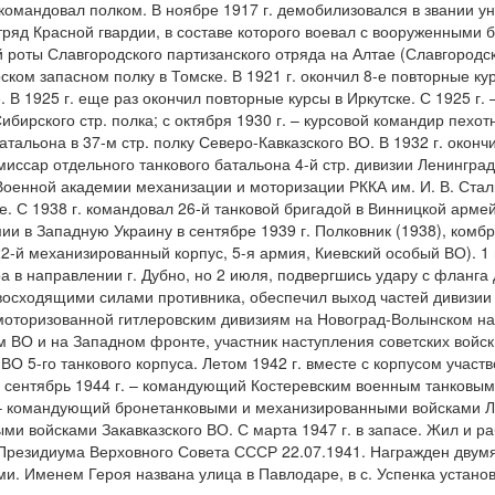
омандовал полком. В ноябре 1917 г. демобилизовался в звании ун
отряд Красной гвардии, в составе которого воевал с вооруженными 
й роты Славгородского партизанского отряда на Алтае (Славгородск
ком запасном полку в Томске. В 1921 г. окончил 8-е повторные кур
. В 1925 г. еще раз окончил повторные курсы в Иркутске. С 1925 г.
ибирского стр. полка; с октября 1930 г. – курсовой командир пехот
атальона в 37-м стр. полку Северо-Кавказского ВО. В 1932 г. око
омиссар отдельного танкового батальона 4-й стр. дивизии Ленинград
оенной академии механизации и моторизации РККА им. И. В. Стали
е. С 1938 г. командовал 26-й танковой бригадой в Винницкой армей
 в Западную Украину в сентябре 1939 г. Полковник (1938), комбри
22-й механизированный корпус, 5-я армия, Киевский особый ВО). 1 
а в направлении г. Дубно, но 2 июля, подвергшись удару с фланг
ревосходящими силами противника, обеспечил выход частей дивизии 
моторизованной гитлеровским дивизиям на Новоград-Волынском нап
м ВО и на Западном фронте, участник наступления советских войс
О 5-го танкового корпуса. Летом 1942 г. вместе с корпусом участ
о сентябрь 1944 г. – командующий Костеревским военным танковым
. – командующий бронетанковыми и механизированными войсками Ле
 войсками Закавказского ВО. С марта 1947 г. в запасе. Жил и ра
Президиума Верховного Совета СССР 22.07.1941. Награжден двум
ми. Именем Героя названа улица в Павлодаре, в с. Успенка устан