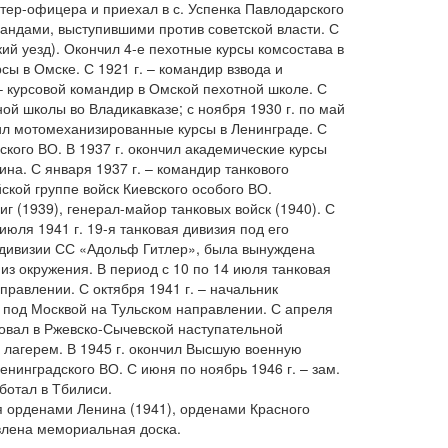
тер-офицера и приехал в с. Успенка Павлодарского
бандами, выступившими против советской власти. С
ий уезд). Окончил 4-е пехотные курсы комсостава в
сы в Омске. С 1921 г. – командир взвода и
 – курсовой командир в Омской пехотной школе. С
ной школы во Владикавказе; с ноября 1930 г. по май
нчил мотомеханизированные курсы в Ленинграде. С
ского ВО. В 1937 г. окончил академические курсы
на. С января 1937 г. – командир танкового
ской группе войск Киевского особого ВО.
г (1939), генерал-майор танковых войск (1940). С
июля 1941 г. 19-я танковая дивизия под его
а дивизии СС «Адольф Гитлер», была вынуждена
из окружения. В период с 10 по 14 июля танковая
равлении. С октября 1941 г. – начальник
к под Москвой на Тульском направлении. С апреля
вовал в Ржевско-Сычевской наступательной
 лагерем. В 1945 г. окончил Высшую военную
нинградского ВО. С июня по ноябрь 1946 г. – зам.
ботал в Тбилиси.
я орденами Ленина (1941), орденами Красного
овлена мемориальная доска.