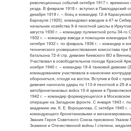
революционных событий октября 1917 г. временно к
уезда. В феврале 1918 г. вступил в Павлодарский 
декабря 1919 г. – боец и командир 12-й Карасукско
Барнауле (1920), командовал взводом в 47-м Сибирс
начальник хозяйства 9-й пехотной школы в Иркутске
августа 1930 г. – командир пулеметной роты 34-го С
1932 г. – командир взвода и помощник командира б
октября 1932 г. по февраль 1936 г. – командир и к
технического усовершенствования комсостава при В
батальона 72-й стр. дивизии Киевского ВО в Винниц
Участвовал в освободительном походе Красной Армии
ноября 1940 г. – командир 19-й танковой дивизии (
командованием участвовала в нанесении контрудар
обороняться, отходя на восток. Вступив в бой с п
дивизия наносила удары по 113-й пехотной и 25-й 
автобронетанковых войск 10-й армии в Приволжско
1942 г. – командир формирующегося в Московском В
операции на Западном фронте. С января 1943 г. п
академию им. К. Е. Ворошилова. С октября 1945 г
командующего бронетанковыми и механизированными
Звание Героя Советского Союза присвоено Указом 
Знамени и Отечественной войны I степени, медаля