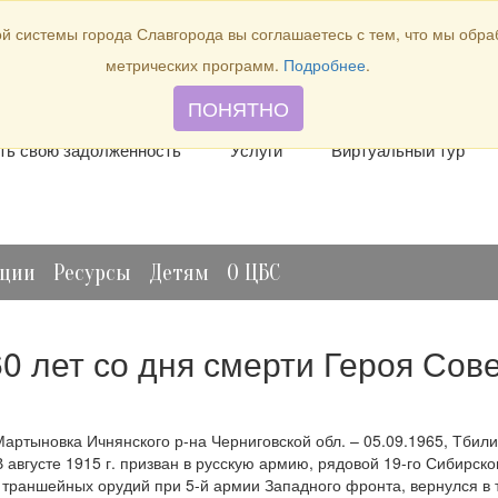
й системы города Славгорода вы соглашаетесь с тем, что мы обр
метрических программ.
Подробнее
.
лить книгу
Отзывы и предложения
Виртуальная спр
ПОНЯТНО
ть свою задолженность
Услуги
Виртуальный тур
ации
Ресурсы
Детям
О ЦБС
60 лет со дня смерти Героя Сове
Мартыновка Ичнянского р-на Черниговской обл. – 05.09.1965, Тбили
В августе 1915 г. призван в русскую армию, рядовой 19-го Сибирск
 траншейных орудий при 5-й армии Западного фронта, вернулся в т