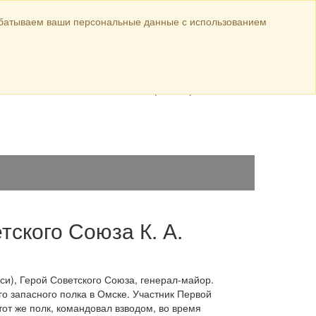
Официальные материалы
абатываем ваши персональные данные с использованием
ул. Луначарского,
авка
144
8 (38568) 5-44-26
8 (38568) 5-10-18
тского Союза К. А.
си), Герой Советского Союза, генерал-майор.
ого запасного полка в Омске. Участник Первой
от же полк, командовал взводом, во время