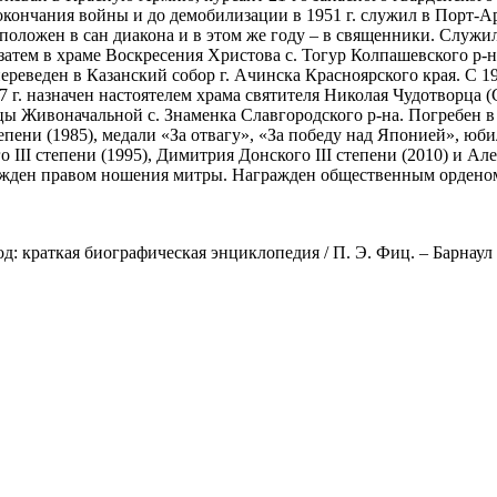
ончания войны и до демобилизации в 1951 г. служил в Порт-Арту
положен в сан диакона и в этом же году – в священники. Служил 
атем в храме Воскресения Христова с. Тогур Колпашевского р-на
переведен в Казанский собор г. Ачинска Красноярского края. С 1
7 г. назначен настоятелем храма святителя Николая Чудотворца 
ы Живоначальной с. Знаменка Славгородского р-на. Погребен в 
епени (1985), медали «За отвагу», «За победу над Японией», ю
 III степени (1995), Димитрия Донского III степени (2010) и Ал
жден правом ношения митры. Награжден общественным орденом «
 краткая биографическая энциклопедия / П. Э. Фиц. – Барнаул : 