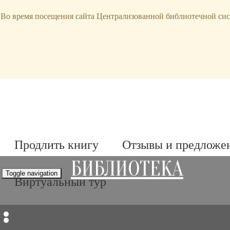
bibl-serv@mail.ru
Во время посещения сайта Централизованной библиотечной сис
Продлить книгу
Отзывы и предложе
БИБЛИОТЕКА
Toggle navigation
Виртуальный тур