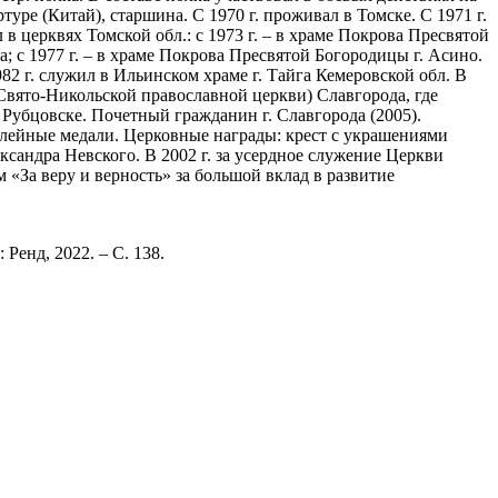
ре (Китай), старшина. С 1970 г. проживал в Томске. С 1971 г.
в церквях Томской обл.: с 1973 г. – в храме Покрова Пресвятой
; с 1977 г. – в храме Покрова Пресвятой Богородицы г. Асино.
982 г. служил в Ильинском храме г. Тайга Кемеровской обл. В
(Свято-Никольской православной церкви) Славгорода, где
Рубцовске. Почетный гражданин г. Славгорода (2005).
билейные медали. Церковные награды: крест с украшениями
ександра Невского. В 2002 г. за усердное служение Церкви
За веру и верность» за большой вклад в развитие
Ренд, 2022. – С. 138.