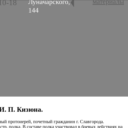
материалы
Луначарского,
10-18
144
 И. П. Кизюна.
ный протоиерей, почетный гражданин г. Славгорода.
тр. полка. В составе полка участвовал в боевых действиях на