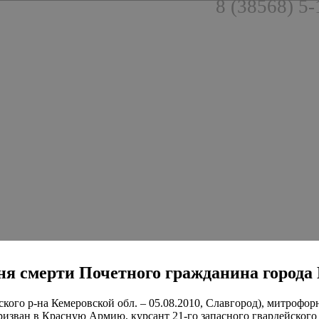
8 (38568) 5-
о дня смерти Почетного гражданина города
го р-на Кемеровской обл. – 05.08.2010, Славгород), митрофор
ризван в Красную Армию, курсант 21-го запасного гвардейского с