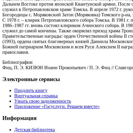
Дальнем Востоке против японской Квантунской армии. После ок
служил в Петропавловском храме Томска. В апреле 1972 г. руко
Богородицы с. Моряковский Затон (Моряковка) Томского р-на, з
С 1978 г. – клирик Петропавловского собора Томска. В 1981 г. 
1986–1987 гг. вновь состоял клириком Ачинского собора. В 198
служил до самой кончины. Также окормлял приход храма Троиц
Правительственные награды: орден Отечественной войны II ст
(1993), ордена святых благоверных князей Даниила Московского
Божией патриархом Московским и всея Руси Алексием II награ
православия.
Библиография:
Фиц, П. Э. КИЗЮН Иоанн Прокопьевич / П. Э. Фиц // Славгород:
Электронные сервисы
Продлить книгу
Виртуальная справка
Узнать свою задолженность
Приложение «Госуслуги. Решаем вместе»
Информация
Детская библиотека