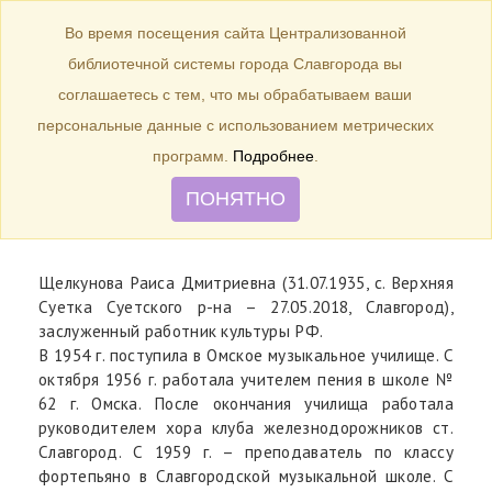
БИБЛИОТЕКА
Toggle
Во время посещения сайта Централизованной
navigation
библиотечной системы города Славгорода вы
31 июля 1935 года – 90 лет со
соглашаетесь с тем, что мы обрабатываем ваши
дня рождения заслуженного
персональные данные с использованием метрических
работника культуры РФ Р. Д.
программ.
Подробнее
.
Щелкуновой.
ПОНЯТНО
Щелкунова Раиса Дмитриевна (31.07.1935, с. Верхняя
Суетка Суетского р-на – 27.05.2018, Славгород),
заслуженный работник культуры РФ.
В 1954 г. поступила в Омское музыкальное училище. С
октября 1956 г. работала учителем пения в школе №
62 г. Омска. После окончания училища работала
руководителем хора клуба железнодорожников ст.
Славгород. С 1959 г. – преподаватель по классу
фортепьяно в Славгородской музыкальной школе. С