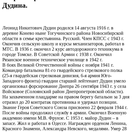
Дудина.
Леонид Никитович Дудин родился 14 августа 1916 г. в
деревне Конево ныне Тогучинского района Новосибирской
области в семье крестьянина. Русский. Член КПСС с 1943 г.
Окончив сельскую школу и курсы механизаторов, работал в
МТС. В 1936 г. окончил 2 курс автодорожного техникума в
городе Томске. В Советской Армии с 1938 г. Окончил
Рязанское военное техническое училище в 1942 г.
В боях Великой Отечественной войны с ноября 1941 г.
Командир батальона 81-го гвардейского стрелкового полка
(25-я гвардейская стрелковая дивизия, 6-я армия Юго-
Западного фронта) гвардии старший лейтенант Дудин умело
организовал форсирование Днепра 26 сентября 1943 г. у села
Войсковое (Солоянский район Днепропетровской области).
На захваченном плацдарме на правом берегу батальон за 3 дня
отразил до 20 контратак противника и удержал позиции.
Звание Героя Советского Союза присвоено 22 февраля 1944 г.
После войны продолжил службу в армии. Окончил Военную
академию имени М.В. Фрунзе. С 1953 г. майор Дудин – в
запасе. Жил и работал в Одессе. Награжден орденом Ленина,
Красного Знамени, Александра Невского, медалями. Умер 28