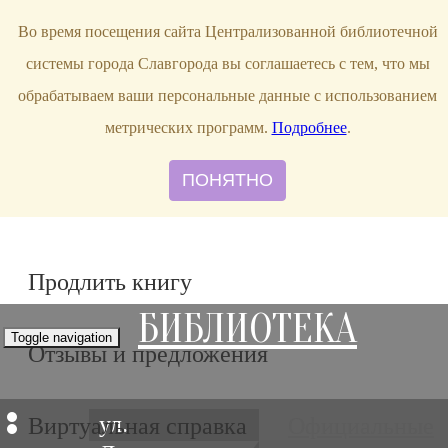
bibl-serv@mail.ru
Во время посещения сайта Централизованной библиотечной
системы города Славгорода вы соглашаетесь с тем, что мы
обрабатываем ваши персональные данные с использованием
метрических программ.
Подробнее
.
ПОНЯТНО
Продлить книгу
БИБЛИОТЕКА
Toggle navigation
Отзывы и предложения
ул.
Виртуальная справка
Официальные