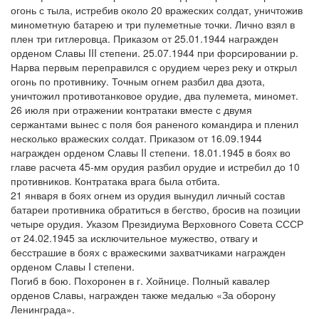
огонь с тыла, истребив около 20 вражеских солдат, уничтожив
минометную батарею и три пулеметные точки. Лично взял в
плен три гитлеровца. Приказом от 25.01.1944 награжден
орденом Славы III степени. 25.07.1944 при форсировании р.
Нарва первым переправился с орудием через реку и открыл
огонь по противнику. Точным огнем разбил два дзота,
уничтожил противотанковое орудие, два пулемета, миномет.
26 июля при отражении контратаки вместе с двумя
сержантами вынес с поля боя раненого командира и пленил
несколько вражеских солдат. Приказом от 16.09.1944
награжден орденом Славы II степени. 18.01.1945 в боях во
главе расчета 45-мм орудия разбил орудие и истребил до 10
противников. Контратака врага была отбита.
21 января в боях огнем из орудия вынудил личный состав
батареи противника обратиться в бегство, бросив на позиции
четыре орудия. Указом Президиума Верховного Совета СССР
от 24.02.1945 за исключительное мужество, отвагу и
бесстрашие в боях с вражескими захватчиками награжден
орденом Славы I степени.
Погиб в бою. Похоронен в г. Хойнице. Полный кавалер
орденов Славы, награжден также медалью «За оборону
Ленинграда».