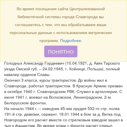
БИБЛИОТЕКА
Toggle
Во время посещения сайта Централизованной
navigation
библиотечной системы города Славгорода вы
24 февраля 1945 года – 80
соглашаетесь с тем, что мы обрабатываем ваши
лет со дня смерти полного
персональные данные с использованием метрических
кавалера орденов Славы А.
программ.
Подробнее
.
Г. Голодных.
ПОНЯТНО
Голодных Александр Гордеевич (10.04.1921, д. Авяк Тарского
уезда Омской губ. – 24.02.1945, г. Хойнице, Польша), полный
кавалер орденов Славы.
Окончил 3 класса, курсы трактористов. До войны жил в
Славгороде, работал трактористом. В Красную Армию призван
в октябре 1940 г. Славгородским РВК. Служил в артиллерии. С
июня 1941 г. воевал на Волховском, Ленинградском, 2-м
Белорусском фронтах.
На начало 1944 г. – наводчик 45-мм орудия 552-го стр. полка
191-й стр. дивизии, сержант. 18.01.1944 в бою за д. Витка под
Новгородом его расчет вместе со стрелковым взводом зашел в
тыл к фашистам. Во время атаки с фронта расчет открыл