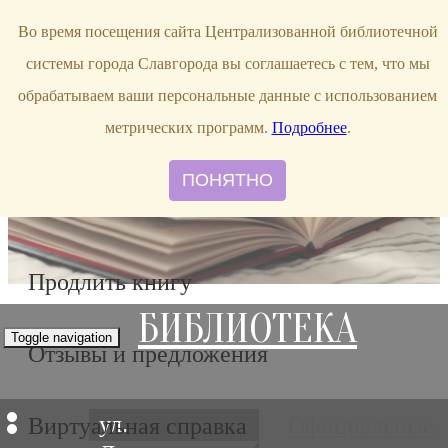
bibl-serv@mail.ru
Во время посещения сайта Централизованной библиотечной
системы города Славгорода вы соглашаетесь с тем, что мы
обрабатываем ваши персональные данные с использованием
метрических программ.
Подробнее
.
ПОНЯТНО
Продлить книгу
БИБЛИОТЕКА
Toggle navigation
Отзывы и предложения
ул.
Виртуальная справка
Официальные