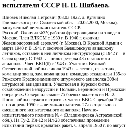
испытателя СССР Н. П. Шибаева.
Шибаев Николай Петрович (08.03.1922, д. Кулачино
Глинковского р-на Смоленской обл. – 20.02.2000, Москва),
заслуженный летчик-испытатель СССР.
Русский. Окончил ФЗУ, работал фрезеровщиком на заводе в
Москве. Член ВЛКСМ с 1939 г. В 1940 г. окончил
Железнодорожный аэроклуб (г. Москва). В Красной Армии с
марта 1940 г. В 1941 г. окончил Балашовскую авиашколу
летчиков, оставлен в ней летчиком-инструктором (с 1942 г. – в
Славгороде). С 1943 г. – пилот резерва 43-го запасного
авиаполка. Член ВКП(б) с 1943 г. Участник Великой
Отечественной войны с июля 1943 г. – летчик, ст. летчик,
командир звена, зам. командира и командир эскадрильи 135-го
Рижского Краснознаменного штурмового авиаполка 308-й
штурмовой авиадивизии. Участвовал в Курской битве,
освобождении Белоруссии и Польши, Берлинской и Пражской
операциях. Совершил свыше 75 боевых вылетов на Ил-2.
После войны служил в строевых частях ВВС. С декабря 1946
г. по апрель 1950 г. – летчик-испытатель 27-го отдельного
смешанного испытательного авиаполка Научно-
испытательного полигона № 4 (Владимировка Астраханской
обл.). На Ту-2, Ил-12 и Ил-28 обеспечивал проведение
испытаний первых крылатых ракет. С апреля 1950 г. по август