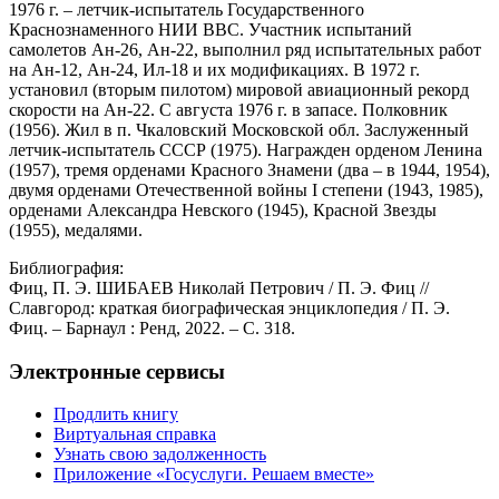
1976 г. – летчик-испытатель Государственного
Краснознаменного НИИ ВВС. Участник испытаний
самолетов Ан-26, Ан-22, выполнил ряд испытательных работ
на Ан-12, Ан-24, Ил-18 и их модификациях. В 1972 г.
установил (вторым пилотом) мировой авиационный рекорд
скорости на Ан-22. С августа 1976 г. в запасе. Полковник
(1956). Жил в п. Чкаловский Московской обл. Заслуженный
летчик-испытатель СССР (1975). Награжден орденом Ленина
(1957), тремя орденами Красного Знамени (два – в 1944, 1954),
двумя орденами Отечественной войны I степени (1943, 1985),
орденами Александра Невского (1945), Красной Звезды
(1955), медалями.
Библиография:
Фиц, П. Э. ШИБАЕВ Николай Петрович / П. Э. Фиц //
Славгород: краткая биографическая энциклопедия / П. Э.
Фиц. – Барнаул : Ренд, 2022. – С. 318.
Электронные сервисы
Продлить книгу
Виртуальная справка
Узнать свою задолженность
Приложение «Госуслуги. Решаем вместе»