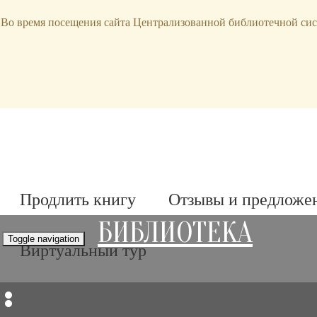
bibl-serv@mail.ru
Во время посещения сайта Централизованной библиотечной сис
Продлить книгу
Отзывы и предложе
БИБЛИОТЕКА
Toggle navigation
Виртуальный тур