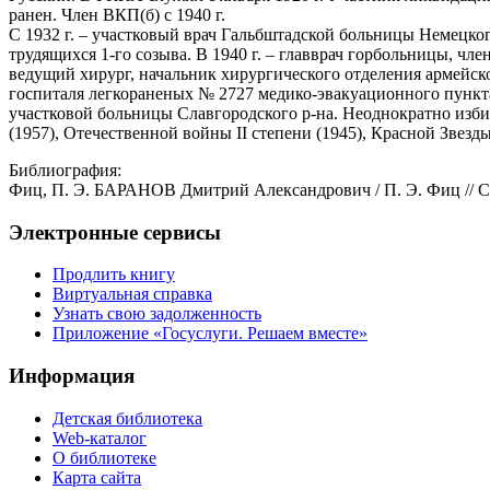
ранен. Член ВКП(б) с 1940 г.
С 1932 г. – участковый врач Гальбштадской больницы Немецкого
трудящихся 1-го созыва. В 1940 г. – главврач горбольницы, ч
ведущий хирург, начальник хирургического отделения армейског
госпиталя легкораненых № 2727 медико-эвакуационного пункта
участковой больницы Славгородского р-на. Неоднократно изб
(1957), Отечественной войны II степени (1945), Красной Звезды
Библиография:
Фиц, П. Э. БАРАНОВ Дмитрий Александрович / П. Э. Фиц // Слав
Электронные сервисы
Продлить книгу
Виртуальная справка
Узнать свою задолженность
Приложение «Госуслуги. Решаем вместе»
Информация
Детская библиотека
Web-каталог
О библиотеке
Карта сайта