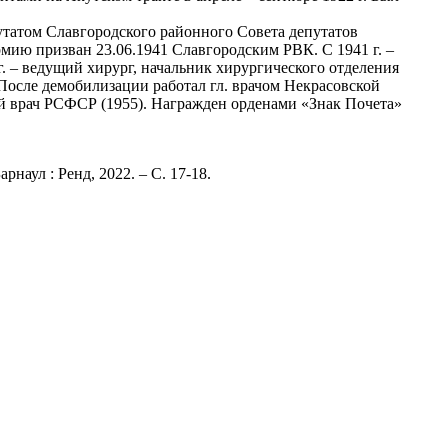
епутатом Славгородского районного Совета депутатов
рмию призван 23.06.1941 Славгородским РВК. С 1941 г. –
г. – ведущий хирург, начальник хирургического отделения
После демобилизации работал гл. врачом Некрасовской
й врач РСФСР (1955). Награжден орденами «Знак Почета»
аул : Ренд, 2022. – С. 17-18.