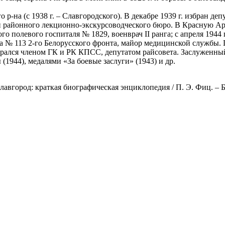
 р-на (с 1938 г. – Славгородского). В декабре 1939 г. избран д
лен районного лекционно-экскурсоводческого бюро. В Красную А
о полевого госпиталя № 1829, военврач II ранга; с апреля 1944 
 № 113 2-го Белорусского фронта, майор медицинской службы. 
ирался членом ГК и РК КПСС, депутатом райсовета. Заслуженны
 (1944), медалями «За боевые заслуги» (1943) и др.
город: краткая биографическая энциклопедия / П. Э. Фиц. – Барн