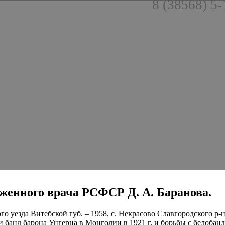
8 (38568) 5-
луженного врача РСФСР Д. А. Баранова.
го уезда Витебской губ. – 1958, с. Некрасово Славгородского р
банд барона Унгерна в Монголии в 1921 г. и борьбы с белобанди