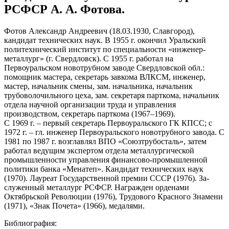
РСФСР А. А. Фотова.
Фотов Александр Андреевич (18.03.1930, Славгород),
кандидат технических наук. В 1955 г. окончил Уральский
политехнический институт по специальности «инженер-
металлург» (г. Свердловск). С 1955 г. работал на
Первоуральском новотрубном заводе Свердловской обл.:
помощник мастера, секретарь завкома ВЛКСМ, инженер,
мастер, начальник смены, зам. начальника, начальник
трубоволочильного цеха, зам. секретаря парткома, начальник
отдела научной организации труда и управления
производством, секретарь парткома (1967–1969).
С 1969 г. – первый секретарь Первоуральского ГК КПСС; с
1972 г. – гл. инженер Первоуральского новотрубного завода. С
1981 по 1987 г. возглавлял ВПО «Союзтрубосталь», затем
работал ведущим экспертом отдела металлургической
промышленности управления финансово-промышленной
политики банка «Менатеп». Кандидат технических наук
(1970). Лауреат Государственной премии СССР (1976). За-
служенный металлург РСФСР. Награжден орденами
Октябрьской Революции (1976), Трудового Красного Знамени
(1971), «Знак Почета» (1966), медалями.
Библиография: