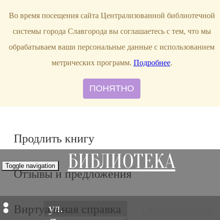
bibl-serv@mail.ru
Во время посещения сайта Централизованной библиотечной
системы города Славгорода вы соглашаетесь с тем, что мы
обрабатываем ваши персональные данные с использованием
метрических программ.
Подробнее
.
ПОНЯТНО
Продлить книгу
БИБЛИОТЕКА
Toggle navigation
Отзывы и предложения
ул.
Виртуальная справка
Официальные