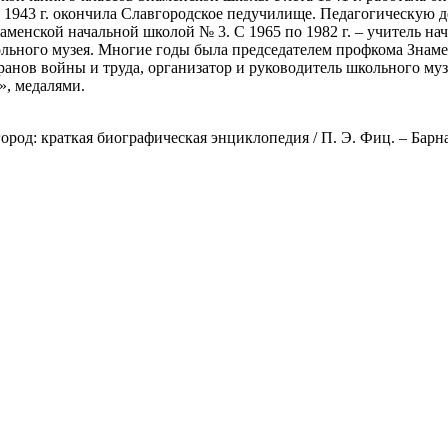
В 1943 г. окончила Славгородское педучилище. Педагогическую де
 Знаменской начальной школой № 3. С 1965 по 1982 г. – учитель н
школьного музея. Многие годы была председателем профкома Зна
теранов войны и труда, организатор и руководитель школьного м
», медалями.
д: краткая биографическая энциклопедия / П. Э. Фиц. – Барнаул