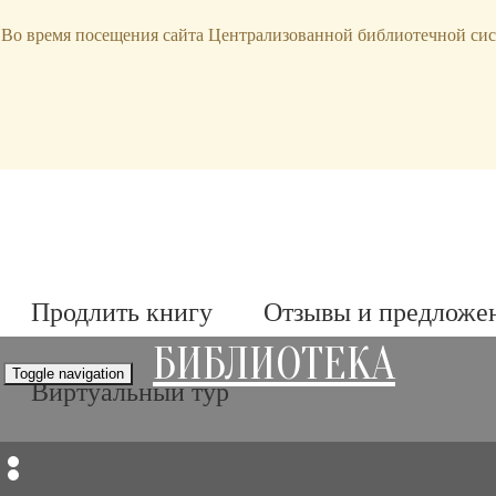
bibl-serv@mail.ru
Во время посещения сайта Централизованной библиотечной сис
Продлить книгу
Отзывы и предложе
БИБЛИОТЕКА
Toggle navigation
Виртуальный тур