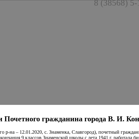
8 (38568) 5-
рти Почетного гражданина города В. И. К
о р-на – 12.01.2020, с. Знаменка, Славгород), почетный граждан
окончания 9 классов Знаменской школы с лета 1941 г. работала би