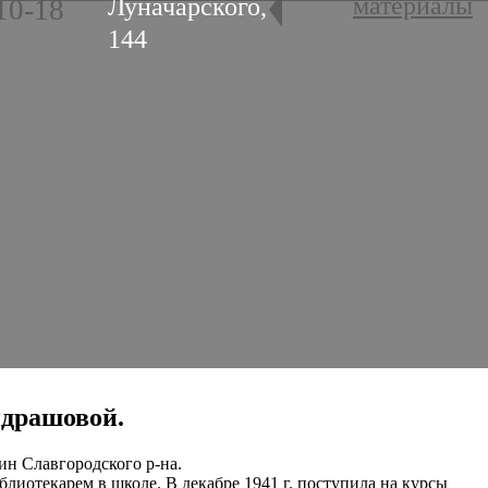
материалы
Луначарского,
10-18
144
ондрашовой.
ин Славгородского р-на.
блиотекарем в школе. В декабре 1941 г. поступила на курсы