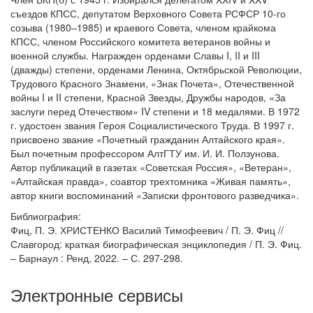
съездов КПСС, депутатом Верховного Совета РСФСР 10-го
созыва (1980–1985) и краевого Совета, членом крайкома
КПСС, членом Российского комитета ветеранов войны и
военной службы. Награжден орденами Славы I, II и III
(дважды) степени, орденами Ленина, Октябрьской Революции,
Трудового Красного Знамени, «Знак Почета», Отечественной
войны I и II степени, Красной Звезды, Дружбы народов, «За
заслуги перед Отечеством» IV степени и 18 медалями. В 1972
г. удостоен звания Героя Социалистического Труда. В 1997 г.
присвоено звание «Почетный гражданин Алтайского края».
Был почетным профессором АлтГТУ им. И. И. Ползунова.
Автор публикаций в газетах «Советская Россия», «Ветеран»,
«Алтайская правда», соавтор трехтомника «Живая память»,
автор книги воспоминаний «Записки фронтового разведчика».
Библиография:
Фиц, П. Э. ХРИСТЕНКО Василий Тимофеевич / П. Э. Фиц //
Славгород: краткая биографическая энциклопедия / П. Э. Фиц.
– Барнаул : Ренд, 2022. – С. 297-298.
Электронные сервисы