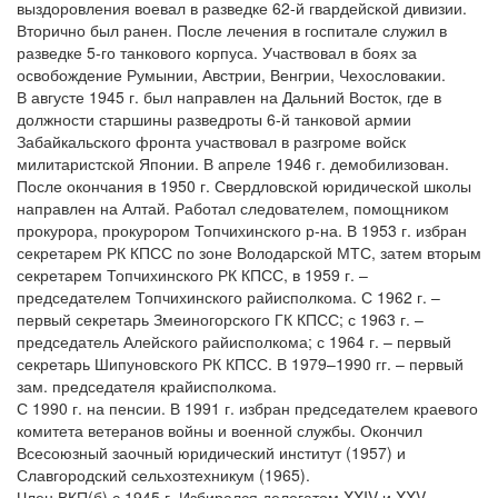
выздоровления воевал в разведке 62-й гвардейской дивизии.
Вторично был ранен. После лечения в госпитале служил в
разведке 5-го танкового корпуса. Участвовал в боях за
освобождение Румынии, Австрии, Венгрии, Чехословакии.
В августе 1945 г. был направлен на Дальний Восток, где в
должности старшины разведроты 6-й танковой армии
Забайкальского фронта участвовал в разгроме войск
милитаристской Японии. В апреле 1946 г. демобилизован.
После окончания в 1950 г. Свердловской юридической школы
направлен на Алтай. Работал следователем, помощником
прокурора, прокурором Топчихинского р-на. В 1953 г. избран
секретарем РК КПСС по зоне Володарской МТС, затем вторым
секретарем Топчихинского РК КПСС, в 1959 г. –
председателем Топчихинского райисполкома. С 1962 г. –
первый секретарь Змеиногорского ГК КПСС; с 1963 г. –
председатель Алейского райисполкома; с 1964 г. – первый
секретарь Шипуновского РК КПСС. В 1979–1990 гг. – первый
зам. председателя крайисполкома.
С 1990 г. на пенсии. В 1991 г. избран председателем краевого
комитета ветеранов войны и военной службы. Окончил
Всесоюзный заочный юридический институт (1957) и
Славгородский сельхозтехникум (1965).
Член ВКП(б) с 1945 г. Избирался делегатом XXIV и XXV