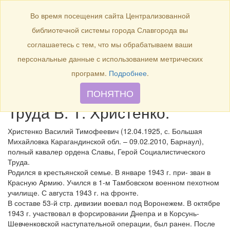
БИБЛИОТЕКА
Toggle
Во время посещения сайта Централизованной
navigation
библиотечной системы города Славгорода вы
12 апреля 1925 года – 100
соглашаетесь с тем, что мы обрабатываем ваши
лет со дня рождения полного
персональные данные с использованием метрических
кавалера орденов Славы,
программ.
Подробнее
.
Героя Социалистического
ПОНЯТНО
Труда В. Т. Христенко.
Христенко Василий Тимофеевич (12.04.1925, с. Большая
Михайловка Карагандинской обл. – 09.02.2010, Барнаул),
полный кавалер ордена Славы, Герой Социалистического
Труда.
Родился в крестьянской семье. В январе 1943 г. при- зван в
Красную Армию. Учился в 1-м Тамбовском военном пехотном
училище. С августа 1943 г. на фронте.
В составе 53-й стр. дивизии воевал под Воронежем. В октябре
1943 г. участвовал в форсировании Днепра и в Корсунь-
Шевченковской наступательной операции, был ранен. После