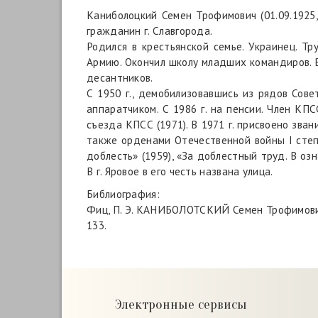
Каниболоцкий Семен Трофимович (01.09.1925, 
гражданин г. Славгорода.
Родился в крестьянской семье. Украинец. Тр
Армию. Окончил школу младших командиров. В
десантников.
С 1950 г., демобилизовавшись из рядов Сове
аппаратчиком. С 1986 г. на пенсии. Член КП
съезда КПСС (1971). В 1971 г. присвоено зв
также орденами Отечественной войны I степе
доблесть» (1959), «За доблестный труд. В оз
В г. Яровое в его честь названа улица.
Библиография:
Фиц, П. Э. КАНИБОЛОТСКИЙ Семен Трофимович / 
133.
Электронные сервисы