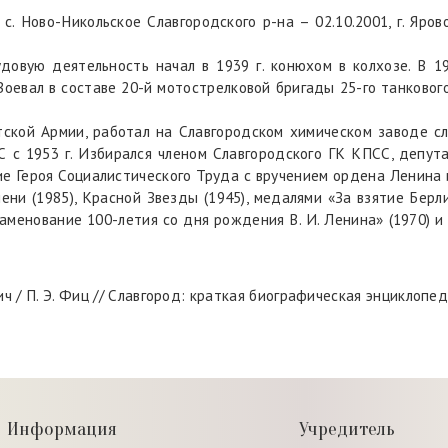
с. Ново-Никольское Славгородского р-на – 02.10.2001, г. Яров
удовую деятельность начал в 1939 г. конюхом в колхозе. В 
оевал в составе 20-й мотострелковой бригады 25-го танковог
тской Армии, работал на Славгородском химическом заводе сле
СС с 1953 г. Избирался членом Славгородского ГК КПСС, депут
ание Героя Социалистического Труда с вручением ордена Ленина
ни (1985), Красной Звезды (1945), медалями «За взятие Берл
наменование 100-летия со дня рождения В. И. Ленина» (1970) и 
П. Э. Фиц // Славгород: краткая биографическая энциклопедия /
Информация
Учредитель