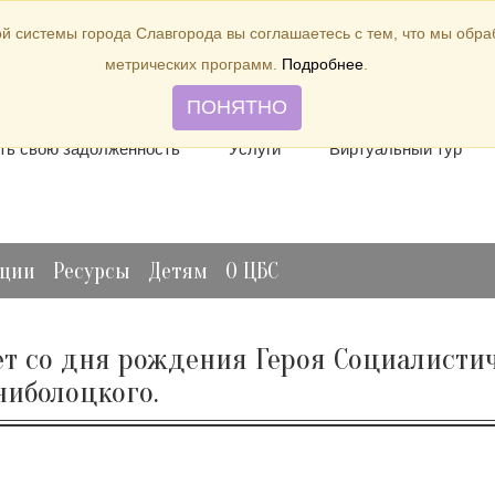
й системы города Славгорода вы соглашаетесь с тем, что мы обр
метрических программ.
Подробнее
.
лить книгу
Отзывы и предложения
Виртуальная спр
ПОНЯТНО
ть свою задолженность
Услуги
Виртуальный тур
ации
Ресурсы
Детям
О ЦБС
 лет со дня рождения Героя Социалисти
ниболоцкого.