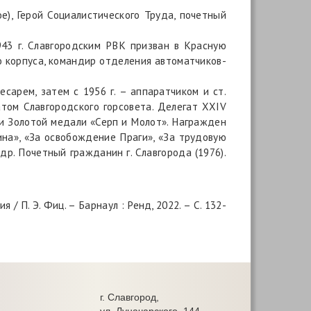
ое), Герой Социалистического Труда, почетный
1943 г. Славгородским РВК призван в Красную
о корпуса, командир отделения автоматчиков-
сарем, затем с 1956 г. – аппаратчиком и ст.
атом Славгородского горсовета. Делегат XXIV
 и Золотой медали «Серп и Молот». Награжден
ина», «За освобождение Праги», «За трудовую
др. Почетный гражданин г. Славгорода (1976).
 П. Э. Фиц. – Барнаул : Ренд, 2022. – С. 132-
г. Славгород,