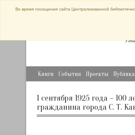
bibl-serv@mail.ru
Во время посещения сайта Централизованной библиотечно
Прод
Узна
Книги
События
Проекты
Публик
1 сентября 1925 года – 100
гражданина города С. Т. Ка