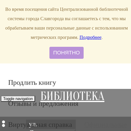
bibl-serv@mail.ru
Во время посещения сайта Централизованной библиотечной
системы города Славгорода вы соглашаетесь с тем, что мы
обрабатываем ваши персональные данные с использованием
метрических программ.
Подробнее
.
ПОНЯТНО
Продлить книгу
БИБЛИОТЕКА
Toggle navigation
Отзывы и предложения
ул.
Виртуальная справка
Официальные