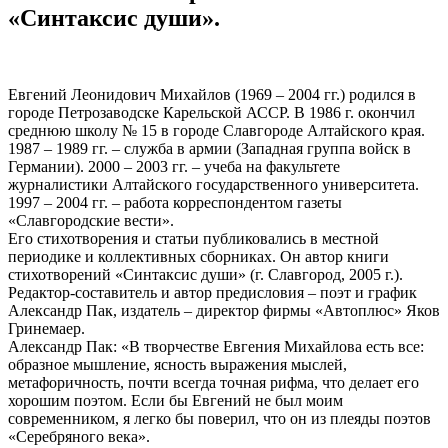
«Синтаксис души».
Евгений Леонидович Михайлов (1969 – 2004 гг.) родился в
городе Петрозаводске Карельской АССР. В 1986 г. окончил
среднюю школу № 15 в городе Славгороде Алтайского края.
1987 – 1989 гг. – служба в армии (Западная группа войск в
Германии). 2000 – 2003 гг. – учеба на факультете
журналистики Алтайского государственного университета.
1997 – 2004 гг. – работа корреспондентом газеты
«Славгородские вести».
Его стихотворения и статьи публиковались в местной
периодике и коллективных сборниках. Он автор книги
стихотворений «Синтаксис души» (г. Славгород, 2005 г.).
Редактор-составитель и автор предисловия – поэт и график
Александр Пак, издатель – директор фирмы «Автоплюс» Яков
Гринемаер.
Александр Пак: «В творчестве Евгения Михайлова есть все:
образное мышление, ясность выражения мыслей,
метафоричность, почти всегда точная рифма, что делает его
хорошим поэтом. Если бы Евгений не был моим
современником, я легко бы поверил, что он из плеяды поэтов
«Серебряного века».