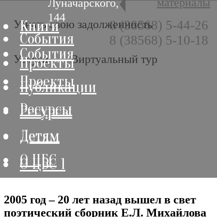
материалы
Луначарского,
144
Книги
Книги
Узнать свою задолженность
8 (38568) 5-44-26
События
8 (38568) 5-10-18
События
Услуги
Виртуальный тур
Проекты
Проекты
Публикации
Ресурсы
Ресурсы
Детям
Детям
О ЦБС
О ЦБС 1
2005 год – 20 лет назад вышел в свет
поэтический сборник Е.Л. Михайлова