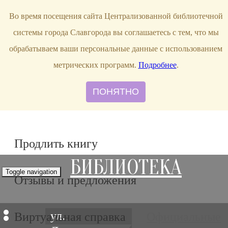
bibl-serv@mail.ru
Во время посещения сайта Централизованной библиотечной
системы города Славгорода вы соглашаетесь с тем, что мы
обрабатываем ваши персональные данные с использованием
метрических программ.
Подробнее
.
ПОНЯТНО
Продлить книгу
БИБЛИОТЕКА
Toggle navigation
Отзывы и предложения
ул.
Виртуальная справка
Официальные