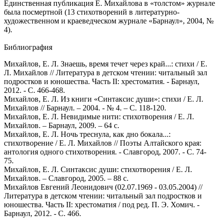
Единственная публикация Е. Михайлова в «толстом» журнале
была посмертной (13 стихотворений в литературно-
художественном и краеведческом журнале «Барнаул», 2004, №
4).
Библиография
Михайлов, Е. Л. Знаешь, время течет через край...: стихи / Е.
Л. Михайлов // Литература в детском чтении: читальный зал
подростков и юношества. Часть II: хрестоматия. - Барнаул,
2012. - С. 466-468.
Михайлов, Е. Л. Из книги «Синтаксис души»: стихи / Е. Л.
Михайлов // Барнаул. – 2004. - № 4. – С. 118-120.
Михайлов, Е. Л. Невидимые нити: стихотворения / Е. Л.
Михайлов. – Барнаул, 2009. – 64 с.
Михайлов, Е. Л. Ночь треснула, как дно бокала...:
стихотворение / Е. Л. Михайлов // Поэты Алтайского края:
антология одного стихотворения. - Славгород, 2007. - С. 74-
75.
Михайлов, Е. Л. Синтаксис души: стихотворения / Е. Л.
Михайлов. – Славгород, 2005. – 88 с.
Михайлов Евгений Леонидович (02.07.1969 - 03.05.2004) //
Литература в детском чтении: читальный зал подростков и
юношества. Часть II: хрестоматия / под ред. П. Э. Хомич. -
Барнаул, 2012. - С. 466.