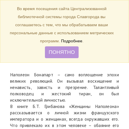
БИБЛИОТЕКА
Toggle
Во время посещения сайта Централизованной
navigation
библиотечной системы города Славгорода вы
2000 год – 25 лет назад была
соглашаетесь с тем, что мы обрабатываем ваши
издана книга Б.Т. Грибанова
персональные данные с использованием метрических
«Женщины Наполеона».
программ.
Подробнее
.
ПОНЯТНО
Наполеон Бонапарт – само воплощение эпохи
великих революций. Он вызывал восхищение и
ненависть, зависть и презрение. Талантливый
полководец и жестокий тиран, он был
исключительной личностью.
В книге Б.Т. Грибанова «Женщины Наполеона»
рассказывается о личной жизни французского
императора и о женщинах, всегда окружавших его.
Что привлекало их в этом человеке – обаяние его