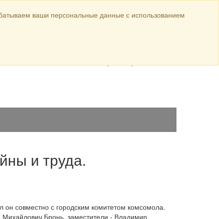
Официальные материалы
абатываем ваши персональные данные с использованием
ул. Луначарского,
авка
144
8 (38568) 5-44-26
8 (38568) 5-10-18
йны и труда.
л он совместно с городским комитетом комсомола.
й Михайлович Бронь, заместители - Владимир