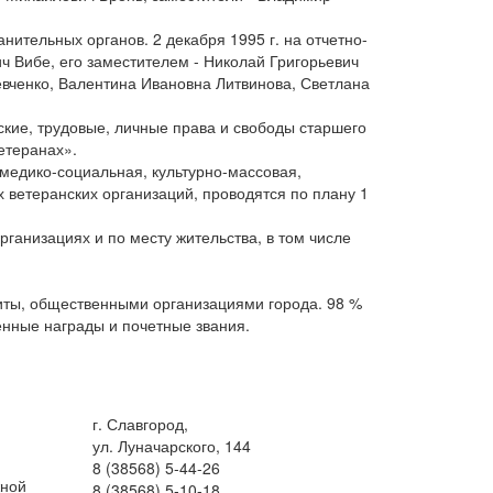
нительных органов. 2 декабря 1995 г. на отчетно-
 Вибе, его заместителем - Николай Григорьевич
вченко, Валентина Ивановна Литвинова, Светлана
ские, трудовые, личные права и свободы старшего
етеранах».
медико-социальная, культурно-массовая,
 ветеранских организаций, проводятся по плану 1
ганизациях и по месту жительства, в том числе
щиты, общественными организациями города. 98 %
енные награды и почетные звания.
г. Славгород,
ул. Луначарского, 144
8 (38568) 5-44-26
жной
8 (38568) 5-10-18