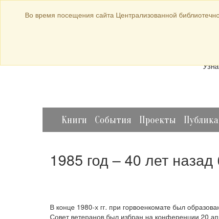
bibl-serv@mail.ru
Во время посещения сайта Централизованной библиотечно
Прод
Узна
Книги
События
Проекты
Публик
1985 год – 40 лет назад
В конце 1980-х гг. при горвоенкомате был образо
Совет ветеранов был избран на конференции 20 ап