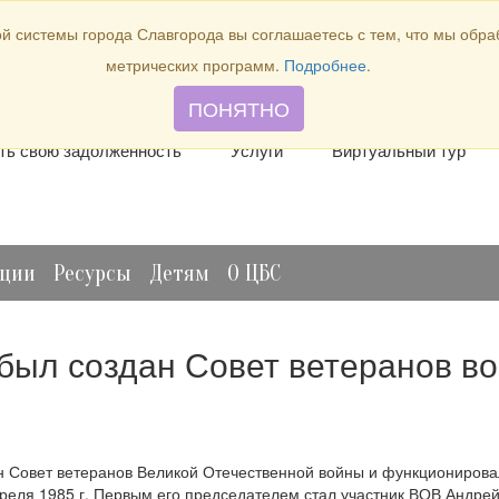
й системы города Славгорода вы соглашаетесь с тем, что мы обр
метрических программ.
Подробнее
.
лить книгу
Отзывы и предложения
Виртуальная спр
ПОНЯТНО
ть свою задолженность
Услуги
Виртуальный тур
ации
Ресурсы
Детям
О ЦБС
 был создан Совет ветеранов во
ван Совет ветеранов Великой Отечественной войны и функционирова
реля 1985 г. Первым его председателем стал участник ВОВ Андре