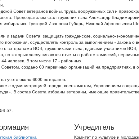
н.
дской Совет ветеранов войны, труда, вооруженных сил и правоохра
вета. Председателем стал труженик тыла Александр Владимирович
я избирались Григорий Иванович Губарь, Николай Афанасьевич Ше
ели и задачи Совета: защищать гражданские, социально-экономиче
го положения, осуществлять контроль за выполнением «Закона о в
те с ветеранами ВОВ, тружениками тыла, вдовами участников ВОВ, 
, на которых заслушиваются отчеты о работе комиссий, первичных
 44 человек. В том числе 17 - районных.
 Советом, создано 60 первичных организаций на предприятиях, в ор
 на учете около 6000 ветеранов.
такте с администрацией города, военкоматом, Управлением соцза
труда». В состав Совета избраны ветераны, имеющие правительств
 56-57.
ормация
Учредитель
етская библиотека
Комитет по культуре и молоде