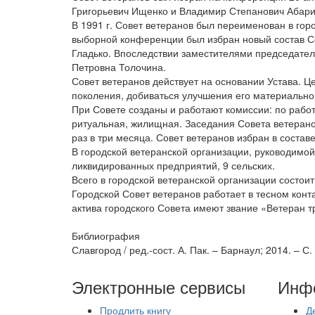
Григорьевич Ищенко и Владимир Степанович Абари
В 1991 г. Совет ветеранов был переименован в горо
выборной конференции был избран новый состав Со
Гладько. Впоследствии заместителями председател
Петровна Толочина.
Совет ветеранов действует на основании Устава. Ц
поколения, добиваться улучшения его материально
При Совете созданы и работают комиссии: по рабо
ритуальная, жилищная. Заседания Совета ветеранов
раз в три месяца. Совет ветеранов избран в составе
В городской ветеранской организации, руководимой
ликвидированных предприятий, 9 сельских.
Всего в городской ветеранской организации состоит
Городской Совет ветеранов работает в тесном кон
актива городского Совета имеют звание «Ветеран 
Библиография
Славгород / ред.-сост. А. Пак. – Барнаул; 2014. – С.
Электронные сервисы
Инф
Продлить книгу
Д