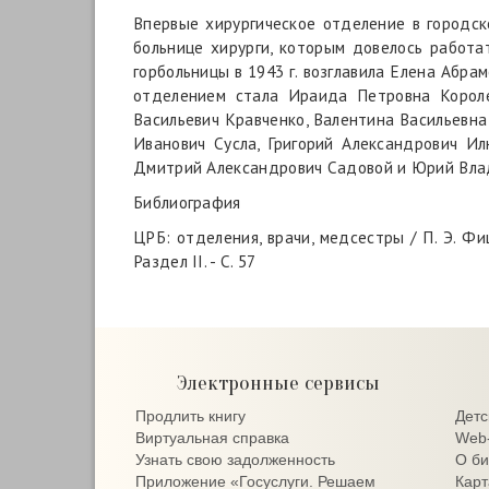
Впервые хирургическое отделение в городск
больнице хирурги, которым довелось работа
горбольницы в 1943 г. возглавила Елена Абрам
отделением стала Ираида Петровна Королев
Васильевич Кравченко, Валентина Васильевн
Иванович Сусла, Григорий Александрович И
Дмитрий Александрович Садовой и Юрий Влад
Библиография
ЦРБ: отделения, врачи, медсестры / П. Э. Фиц
Раздел II. - С. 57
Электронные сервисы
Продлить книгу
Детс
Виртуальная справка
Web-
Узнать свою задолженность
О би
Приложение «Госуслуги. Решаем
Карт