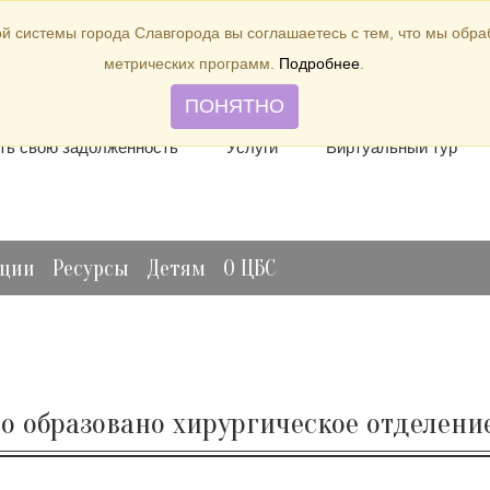
й системы города Славгорода вы соглашаетесь с тем, что мы обр
метрических программ.
Подробнее
.
лить книгу
Отзывы и предложения
Виртуальная спр
ПОНЯТНО
ть свою задолженность
Услуги
Виртуальный тур
ации
Ресурсы
Детям
О ЦБС
ыло образовано хирургическое отделени