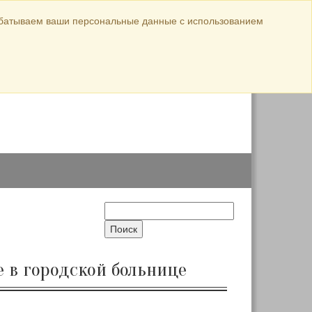
Официальные материалы
абатываем ваши персональные данные с использованием
ул. Луначарского,
авка
144
8 (38568) 5-44-26
8 (38568) 5-10-18
е в городской больнице