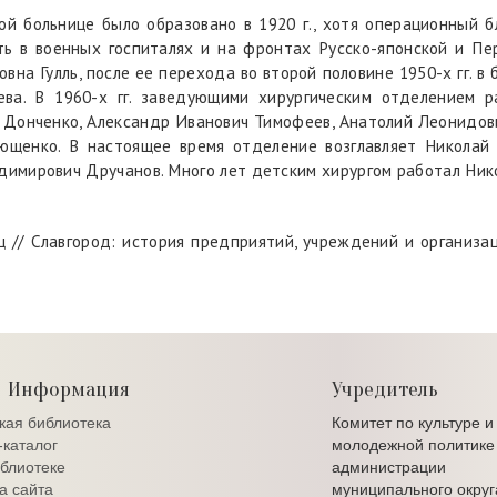
ой больнице было образовано в 1920 г., хотя операционный б
ть в военных госпиталях и на фронтах Русско-японской и Пе
овна Гулль, после ее перехода во второй половине 1950-х гг. 
а. В 1960-х гг. заведующими хирургическим отделением р
а Донченко, Александр Иванович Тимофеев, Анатолий Леонидо
лющенко. В настоящее время отделение возглавляет Николай 
имирович Дручанов. Много лет детским хирургом работал Ник
 // Славгород: история предприятий, учреждений и организаций 
Информация
Учредитель
кая библиотека
Комитет по культуре и
каталог
молодежной политике
блиотеке
администрации
а сайта
муниципального округ