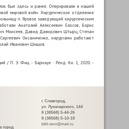
лок был здесь и ранее. Оперировали в нашей
рвой мировой войн. Хирургическое отделение
в больницу п. Яровое заведующей хирургическим
аботали Анатолий Алексеевич Елосов, Борис
вич Моисеев, Давид Давидович Штырц, Степан
Сергеевич Оксаниченко, хирургами работают
олай Иванович Шишов.
/ П. Э. Фиц. - Барнаул : Ренд. Кн. 1, 2020. -
г. Славгород,
ул. Луначарского, 144
8 (38568) 5-44-26
8 (38568) 5-10-18
bibl-serv@mail.ru
а город