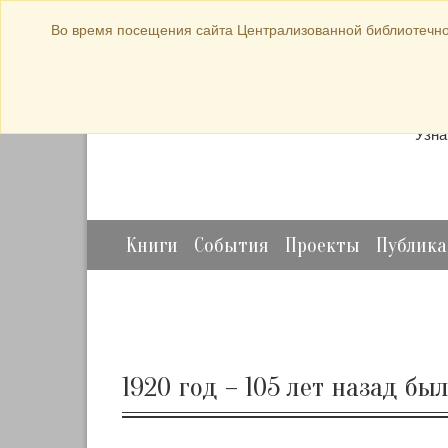
bibl-serv@mail.ru
Во время посещения сайта Централизованной библиотечно
Прод
Узна
Книги
События
Проекты
Публик
1920 год – 105 лет назад б