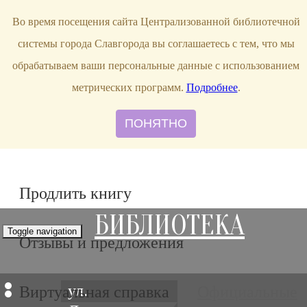
bibl-serv@mail.ru
Во время посещения сайта Централизованной библиотечной
системы города Славгорода вы соглашаетесь с тем, что мы
обрабатываем ваши персональные данные с использованием
метрических программ.
Подробнее
.
ПОНЯТНО
Продлить книгу
БИБЛИОТЕКА
Toggle navigation
Отзывы и предложения
ул.
Виртуальная справка
Официальные