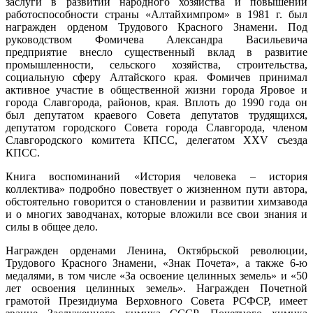
заслуги в развитии народного хозяйства и повышении
работоспособности страны «Алтайхимпром» в 1981 г. был
награжден орденом Трудового Красного Знамени. Под
руководством Фомичева Александра Васильевича
предприятие внесло существенный вклад в развитие
промышленности, сельского хозяйства, строительства,
социальную сферу Алтайского края. Фомичев принимал
активное участие в общественной жизни города Яровое и
города Славгорода, районов, края. Вплоть до 1990 года он
был депутатом краевого Совета депутатов трудящихся,
депутатом городского Совета города Славгорода, членом
Славгородского комитета КПСС, делегатом XXV съезда
КПСС.
Книга воспоминаний «История человека – история
коллектива» подробно повествует о жизненном пути автора,
обстоятельно говорится о становлении и развитии химзавода
и о многих заводчанах, которые вложили все свои знания и
силы в общее дело.
Награжден орденами Ленина, Октябрьской революции,
Трудового Красного Знамени, «Знак Почета», а также 6-ю
медалями, в том числе «За освоение целинных земель» и «50
лет освоения целинных земель». Награжден Почетной
грамотой Президиума Верховного Совета РСФСР, имеет