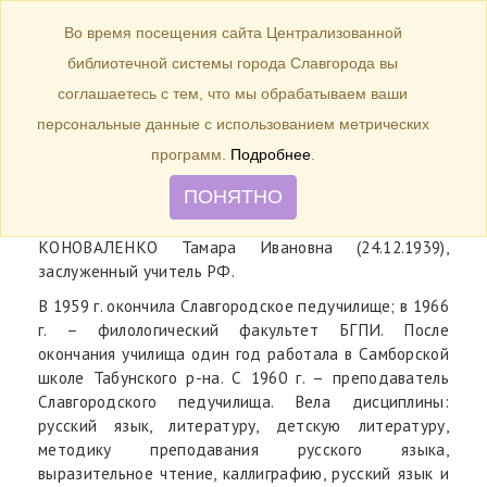
БИБЛИОТЕКА
Toggle
Во время посещения сайта Централизованной
navigation
библиотечной системы города Славгорода вы
24 декабря 1939 г. – 85 лет со
соглашаетесь с тем, что мы обрабатываем ваши
дня рождения Заслуженного
персональные данные с использованием метрических
учителя РФ Т. И. Коноваленко
программ.
Подробнее
.
ПОНЯТНО
КОНОВАЛЕНКО Тамара Ивановна (24.12.1939),
заслуженный учитель РФ.
В 1959 г. окончила Славгородское педучилище; в 1966
г. – филологический факультет БГПИ. После
окончания училища один год работала в Самборской
школе Табунского р-на. С 1960 г. – преподаватель
Славгородского педучилища. Вела дисциплины:
русский язык, литературу, детскую литературу,
методику преподавания русского языка,
выразительное чтение, каллиграфию, русский язык и