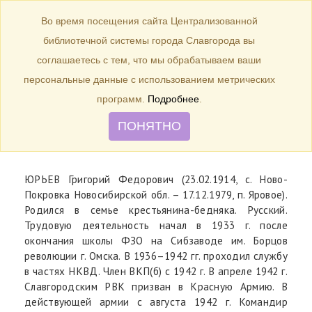
БИБЛИОТЕКА
Toggle
Во время посещения сайта Централизованной
navigation
библиотечной системы города Славгорода вы
23 февраля 1949 г. – 75 лет со
соглашаетесь с тем, что мы обрабатываем ваши
дня рождения Заслуженного
персональные данные с использованием метрических
ветерана труда Славгородского
программ.
Подробнее
.
химзавода Г. Ф. Юрьева
ПОНЯТНО
ЮРЬЕВ Григорий Федорович (23.02.1914, с. Ново-
Покровка Новосибирской обл. – 17.12.1979, п. Яровое).
Родился в семье крестьянина-бедняка. Русский.
Трудовую деятельность начал в 1933 г. после
окончания школы ФЗО на Сибзаводе им. Борцов
революции г. Омска. В 1936–1942 гг. проходил службу
в частях НКВД. Член ВКП(б) с 1942 г. В апреле 1942 г.
Славгородским РВК призван в Красную Армию. В
действующей армии с августа 1942 г. Командир