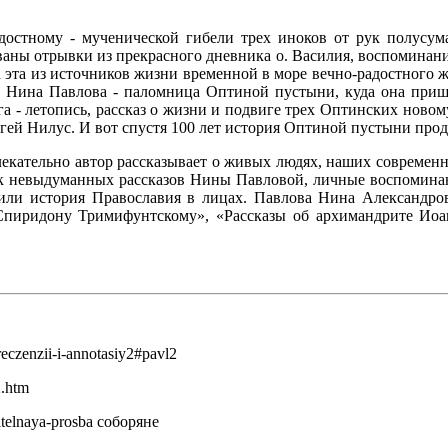
стному - мученической гибели трех иноков от рук полусума
аны отрывки из прекрасного дневника о. Василия, воспоминани
а эта из источников жизни временной в море вечно-радостного жи
Нина Павлова - паломница Оптиной пустыни, куда она пришла
а - летопись, рассказ о жизни и подвиге трех Оптинских ново
гей Нилус. И вот спустя 100 лет история Оптиной пустыни прод
екательно автор рассказывает о живых людях, наших современн
к невыдуманных рассказов Нины Павловой, личные воспоминани
или история Православия в лицах. Павлова Нина Александров
Спиридону Тримифунтскому», «Рассказы об архимандрите Иоан
eczenzii-i-annotasiy2#pavl2
2.htm
itelnaya-prosba соборяне