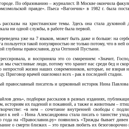
вгороде. По образованию – журналист. В Москве окончила факуль
Комсомольской правде». Пьеса «Вагончик» в 1982 г. была по
ь рассказы на христианские темы. Здесь она стала духовной
кала ни одной службы, в работе была первой.
реведена уже на 7 языков, может быть даже и больше: на сербс
га пользуется такой популярностью не только потому, что в ней 
ной глубины православия, духа Оптиной Пустыни.
грессировала, и восприняла это со смирением: «Значит, Госп
и мы счастливые люди, потому что хранит нас среди бед и ско
о непростой жизни наших современников, которые, не взирая на
ицу. Приговор врачей ошеломил всех - рак в последней стадии.
ивый православный писатель и церковный историк Нина Павлова
айлов день», подборки рассказов в разных изданиях, публикац
, историям их падений и покаяний, а также и животным – пти
 творчестве: «в нем – сочетание внутренней свободы с под
ел к ней – Нина Александровна стала писать о таинстве ухода 
го года на «Православии.ру» появились «Трижды бывает дивен 
вание о смерти близких – это призыв любить их безоговорочно и 