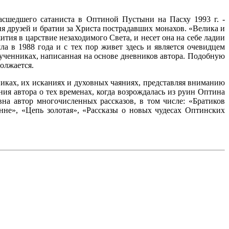
сшедшего сатаниста в Оптиной Пустыни на Пасху 1993 г. -
я друзей и братии за Христа пострадавших монахов. «Велика и
тия в царствие незаходимого Света, и несет она на себе ладии
 в 1988 года и с тех пор живет здесь и является очевидцем
мученниках, написанная на основе дневников автора. Подобную
олжается.
иках, их исканиях и духовных чаяниях, представляя вниманию
я автора о тех временах, когда возрождалась из руин Оптина
на автор многочисленных рассказов, в том числе: «Братиков
не», «Цепь золотая», «Рассказы о новых чудесах Оптинских