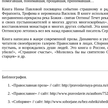
помогавшая, понимавшая, прощавшая, принимавшая…
Книга Нины Павловой посвящена событию страшному и радо
Ферапонта, Трофима и иеромонаха Василия. В книге использов
несравненно-прекрасна река Божия - святая Оптина! Течет рек
и своих пустынножителей и многих других многоскорбных». 
восстановления монастыря и многих других событий. Эта книг
Оптинскую летопись вел век назад православный писатель Сер
Книга написана в жанре современной прозы. Динамично и увл
читателя своеобразную галерею Православия в лицах. Сборни
пустынь, и возрождались души людей. Это книга о России, 
убили!», «Страшное счастье», «Молились бы вы святителю 
старцев» и др.
Библиография.
«Православная проза» // сайт: http://pravoslavnaya-proza.ru/r
«Православие» // сайт: http://www.pravoslavie.ru/authors/75
«Соборяне» // сайт: http://www.soborjane.ru/bez-rubriki/ubed