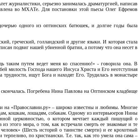
тет журналистики, серьезно занималась драматургией, написав
ставлена во МХАТе. Для постановки этой пьесы Олег Ефремов
 дочерью одного из оптинских батюшек, и долгие годы была
кий, греческий, голландский и другие языки. И которая стала
описан подвиг нашей убиенной братии, а потому что она несет в
одь таким путем ведет меня ко спасению!» - говорила она. В
рбей милость Господа нашего Иисуса Христа и Его неотступная
 трудности, ищут Бога и находят Его. Трудилась в монастыре
 скончалась. Погребена Нина Павлова на Оптинском кладбище
ии на «Православии.ру» – широко известны и любимы. Многие
цам, кошкам, лошадям, собакам. Одному из интервьюеров Нины
линной церковностью, о котором мечтает каждый пишущий о
из этого мира, о том, как встречали смерть ее знакомые и те
человек» (Шесть историй о таинстве смерти) и ее крохотный
терпеливо, по христиански. Т.е. так, как это умела она сама –