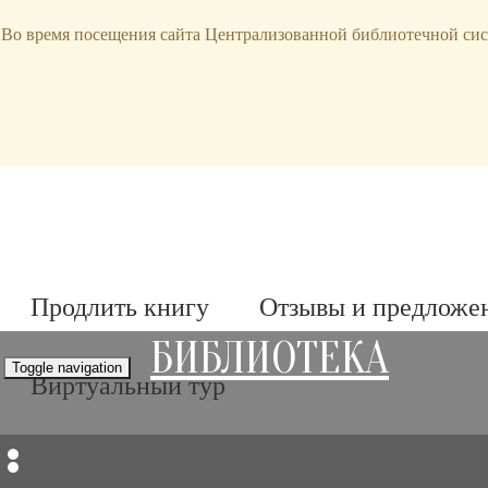
bibl-serv@mail.ru
Во время посещения сайта Централизованной библиотечной сис
Продлить книгу
Отзывы и предложе
БИБЛИОТЕКА
Toggle navigation
Виртуальный тур