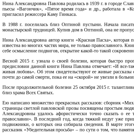
Нина Александровна Павлова родилась в 1939 г. в городе Сла
пьесы «Вагончик», «Пятое время года» и др., работала в «
пригласил режиссера Каму Гинкаса.
В 1988 г. поселилась близ Оптиной пустыни. Начала писат
монастырской трудницей. Купив дом в Оптиной, она не пропус
Нина Александровна автор книги «Красная Пасха», которая пе
известна во многих частях мира, не только православного. Кни
себе осмысление подвигов, открытие какой-то такой сокровен
Весной 2015 г. узнала о своей болезни, которая быстро про
предисловии данной книги Нина Павлова отмечает: «И все-так
живая любовь». Об этом свидетельствуют ее живые рассказы 
почти до самой смерти, пока ее на «скорой» не увезли в больн
После продолжительной болезни 25 октября 2015 г. талантл
близ храма Всех Святых.
Ею написано множество прекрасных рассказов: сборник «Мих
страницы светлой павловской прозы посвящены простым людям
Александровны удалось афористически точно сказать о ее
православии». В последний год, когда тяжкий недуг уже приш
подвижники, о которых она собирала сведения. В марте это
рассказик «Убедительная просьба» – по сути о том, что памято