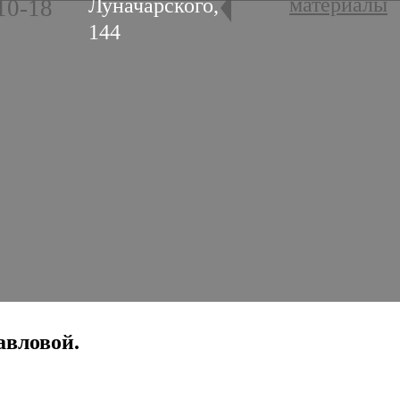
материалы
Луначарского,
10-18
144
авловой.