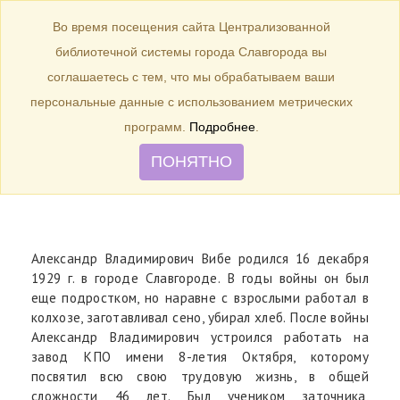
БИБЛИОТЕКА
Toggle
Во время посещения сайта Централизованной
navigation
библиотечной системы города Славгорода вы
16 декабря 1929 г. – 95 лет со
соглашаетесь с тем, что мы обрабатываем ваши
дня рождения Почетного
персональные данные с использованием метрических
гражданина города Славгорода
программ.
Подробнее
.
А.В. Вибе.
ПОНЯТНО
Александр Владимирович Вибе родился 16 декабря
1929 г. в городе Славгороде. В годы войны он был
еще подростком, но наравне с взрослыми работал в
колхозе, заготавливал сено, убирал хлеб. После войны
Александр Владимирович устроился работать на
завод КПО имени 8-летия Октября, которому
посвятил всю свою трудовую жизнь, в общей
сложности 46 лет. Был учеником заточника,