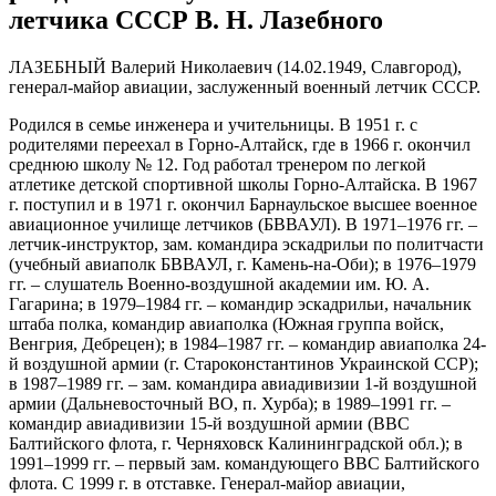
летчика СССР В. Н. Лазебного
ЛАЗЕБНЫЙ Валерий Николаевич (14.02.1949, Славгород),
генерал-майор авиации, заслуженный военный летчик СССР.
Родился в семье инженера и учительницы. В 1951 г. с
родителями переехал в Горно-Алтайск, где в 1966 г. окончил
среднюю школу № 12. Год работал тренером по легкой
атлетике детской спортивной школы Горно-Алтайска. В 1967
г. поступил и в 1971 г. окончил Барнаульское высшее военное
авиационное училище летчиков (БВВАУЛ). В 1971–1976 гг. –
летчик-инструктор, зам. командира эскадрильи по политчасти
(учебный авиаполк БВВАУЛ, г. Камень-на-Оби); в 1976–1979
гг. – слушатель Военно-воздушной академии им. Ю. А.
Гагарина; в 1979–1984 гг. – командир эскадрильи, начальник
штаба полка, командир авиаполка (Южная группа войск,
Венгрия, Дебрецен); в 1984–1987 гг. – командир авиаполка 24-
й воздушной армии (г. Староконстантинов Украинской ССР);
в 1987–1989 гг. – зам. командира авиадивизии 1-й воздушной
армии (Дальневосточный ВО, п. Хурба); в 1989–1991 гг. –
командир авиадивизии 15-й воздушной армии (ВВС
Балтийского флота, г. Черняховск Калининградской обл.); в
1991–1999 гг. – первый зам. командующего ВВС Балтийского
флота. С 1999 г. в отставке. Генерал-майор авиации,