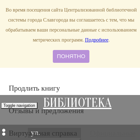
bibl-serv@mail.ru
Во время посещения сайта Централизованной библиотечной
системы города Славгорода вы соглашаетесь с тем, что мы
обрабатываем ваши персональные данные с использованием
метрических программ.
Подробнее
.
ПОНЯТНО
Продлить книгу
БИБЛИОТЕКА
Toggle navigation
Отзывы и предложения
ул.
Виртуальная справка
Официальные