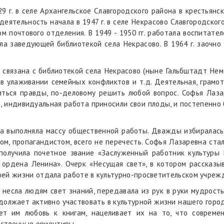
 г. в селе Архангельское Славгородского района в крестьянск
деятельность начала в 1947 г. в селе Некрасово Славгородског
ком почтового отделения. В 1949 - 1950 гг. работала воспитат
была заведующей библиотекой села Некрасово. В 1964 г. заочн
связана с библиотекой села Некрасово (ныне Гальбштадт Неме
 в улаживании семейных конфликтов и т.д. Деятельная, грамот
иться правды, по-деловому решить любой вопрос. Софья Лаза
 индивидуальная работа приносили свои плоды, и постепенно
а выполняла массу общественной работы. Дважды избиралась 
ом, пропагандистом, всего не перечесть. Софья Лазаревна стал
получила почетное звание «Заслуженный работник культур
ордена Ленина». Очерк «Несущая свет», в котором рассказы
своей жизни отдала работе в культурно-просветительском учреж
есла людям свет знаний, передавала из рук в руки мудрость в
должает активно участвовать в культурной жизни нашего город
ет им любовь к книгам, нацеливает их на то, что соврем
вственные ориентиры.