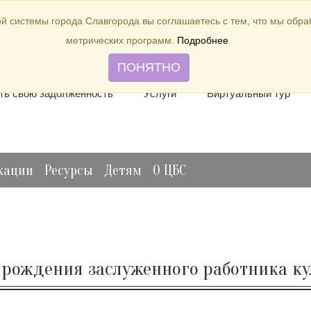
й системы города Славгорода вы соглашаетесь с тем, что мы обр
метрических программ.
Подробнее
.
лить книгу
Отзывы и предложения
Виртуальная спр
ПОНЯТНО
ть свою задолженность
Услуги
Виртуальный тур
кации
Ресурсы
Детям
О ЦБС
ня рождения заслуженного работника ку