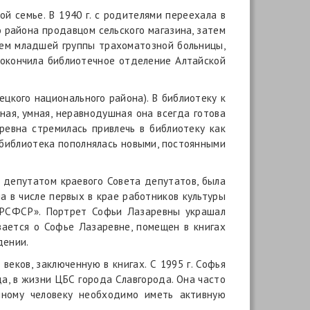
ой семье. В 1940 г. с родителями переехала в
о района продавцом сельского магазина, затем
елем младшей группы трахоматозной больницы,
о окончила библиотечное отделение Алтайской
цкого национального района). В библиотеку к
ная, умная, неравнодушная она всегда готова
ревна стремилась привлечь в библиотеку как
 библиотека пополнялась новыми, постоянными
депутатом краевого Совета депутатов, была
а в числе первых в крае работников культуры
ы РСФСР». Портрет Софьи Лазаревны украшал
вается о Софье Лазаревне, помещен в книгах
дении.
еков, заключенную в книгах. С 1995 г. Софья
а, в жизни ЦБС города Славгорода. Она часто
енному человеку необходимо иметь активную