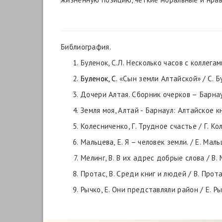
Библиография.
Буленок, С.Л. Несколько часов с коллегами.
Буленок, С.
«Сын земли Алтайской» / С. Бул
Дочери Алтая. Сборник очерков – Барнау
Земля моя, Алтай - Барнаул: Алтайское к
Колесниченко, Г. Трудное счастье / Г. Коле
Мальцева, Е. Я – человек земли. / Е. Мальц
Мелинг, В. В их адрес добрые слова / В. Ме
Протас, В. Среди книг и людей / В. Протас
Рычко, Е. Они представляли район / Е. Рыч