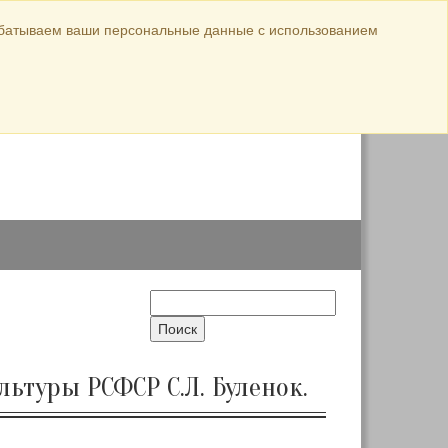
Официальные материалы
абатываем ваши персональные данные с использованием
ул. Луначарского,
авка
144
8 (38568) 5-44-26
8 (38568) 5-10-18
льтуры РСФСР С.Л. Буленок.