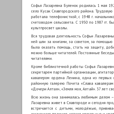
Софья Лазаревна Буленок родилась 1 мая 1929
село Кусак Славгородского района. Трудовую 
работала телефонисткой, с 1948 г. начальни
счетоводом сельсовета. С 1950 по 1987 гг. 
культпросвет школы.
Вся трудовая деятельность Софьи Лазаревны 
ней шли за книгами, за советом, за помощью
была оказать помощь, стать на защиту, доб
можно больше читателей. Постоянные беседы,
читателями.
Кроме библиотечной работы Софья Лазаревн
секретарем партийной организации, агитатор
кавалером ордена Ленина, одна из первых 
районную галерею Почета «Слава кавалерам 
«Дочери Алтая», «Земля моя, Алтай». 37 лет 
Всю жизнь она занималась любимым делом – н
Лазаревна живет в Славгороде и сегодня про
встречается с детьми, молодёжью, привива
жизненную позицию, четкие моральные и нра