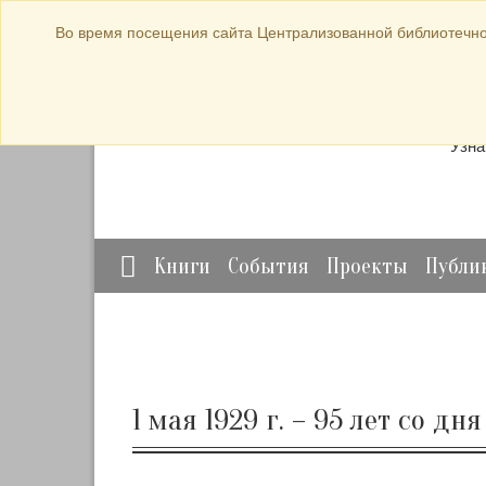
bibl-serv@mail.ru
Во время посещения сайта Централизованной библиотечно
Прод
Узна
Книги
События
Проекты
Публи
1 мая 1929 г. – 95 лет со д