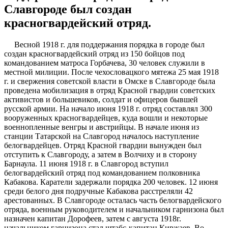
Славгороде был создан
красногвардейский отряд.
Весной 1918 г. для поддержания порядка в городе был
создан красногвардейский отряд из 150 бойцов под
командованием матроса Горбачева, 30 человек служили в
местной милиции. После чехословацкого мятежа 25 мая 1918
г. и свержения советской власти в Омске в Славгороде была
проведена мобилизация в отряд Красной гвардии советских
активистов и большевиков, солдат и офицеров бывшей
русской армии. На начало июня 1918 г. отряд составлял 300
вооруженных красногвардейцев, куда вошли и некоторые
военнопленные венгры и австрийцы. В начале июня из
станции Татарской на Славгород началось наступление
белогвардейцев. Отряд Красной гвардии вынужден был
отступить к Славгороду, а затем в Волчиху и в сторону
Барнаула. 11 июня 1918 г. в Славгород вступил
белогвардейский отряд под командованием полковника
Кабакова. Каратели задержали порядка 200 человек. 12 июня
среди белого дня подручные Кабакова расстреляли 42
арестованных. В Славгороде осталась часть белогвардейского
отряда, военным руководителем и начальником гарнизона был
назначен капитан Дорофеев, затем с августа 1918г.
начальником гарнизона стал штабс-капитан Киржаев. Во