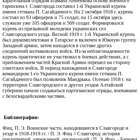
карательным отрядом атамана Анненкова основу военного
гарнизона г. Славгорода составил 1-й Украинской курень
имени гетмана П. Сагайдачного. На 2 октября 1918 г. курень
состоял из 93 офицеров и 75 солдат, на 15 октября здесь
служили уже 105 офицеров и 569 солдат. Формировался
курень из призывной молодежи украинских сел
Славгородского уезда. Весной 1919 г. 1-й Украинский курень
был доукомплектован в Татарске и включен в Южную группу
Западной армии, затем находился в составе других
соединений колчаковских войск. Из-за неблагонадежности
курень практически не участвовал в боевых действиях, а с
приближением частей Красной Армии перешел на сторону
советских войск. В период нахождения в Славгороде
командиром 1-го Украинского куреня имени гетмана П.
Сагайдачного был полковник Мандрыка. Осенью 1918 г. на
территории Славгородского и других уездов Алтайской
губернии начали создаваться партизанские отряды, воевавшие
с белогвардейскими частями.
Библиография:
Фиц, П. Э. Воинские части, находившиеся в Славгороде и
уезде в 1918-1919 гг. / П. Э. Фиц // Славгород: история
предприятий, учреждений, организаций / П. Э. Фиц. - Барнаул