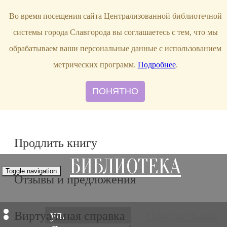
bibl-serv@mail.ru
Во время посещения сайта Централизованной библиотечной
системы города Славгорода вы соглашаетесь с тем, что мы
обрабатываем ваши персональные данные с использованием
метрических программ.
Подробнее
.
ПОНЯТНО
Продлить книгу
БИБЛИОТЕКА
Toggle navigation
Отзывы и предложения
ул.
Виртуальная справка
Официальные