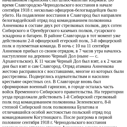
время Славгородско-Чернодольского восстания в начале
сентября 1918 г. несколько офицеров-белогвардейцев было
убито. На подавление восстания в Славгород был направлен
белогвардейский отряд под командованием полковника
Анненкова в составе двух рот стрелковых полков, двух сотен
Сибирского и Оренбургского казачьих полков, гусарского
эскадрона и батареи. В районе Славгорода в тот момент уже
действовали 2-й офицерский егерский полк, 3-й офицерский
полк и пулеметная команда. В ночь с 10 на 11 сентября
Анненков прибыл со своим отрядом, в 7 часов утра началось
наступление на деревню Черный Дол (ныне — с.
Архангельское). К 11 часам Черный Дол был взят, а к 2 часам
дня был взят и сам Славгород. Отряд атамана Анненкова
жестоко расправился с восставшими, многие из которых были
расстреляны. Подверглись издевательствам и насилию
крестьяне окрестных сел. В Славгороде вновь был
сформирован военный гарнизон, в городе осталась часть
войск Временного Сибирского правительства. На территории
уезда продолжали действовать 1-й Сибирский стрелковый
полк под командованием полковника Зеленевского, 8-й
степной Сибирский полк полковника Булатова и
отличавшийся особой жестокостью польский отряд под
командованием Когутницкого. После разгрома в первой
половине сентября 1918 г. Чернодольского восстания