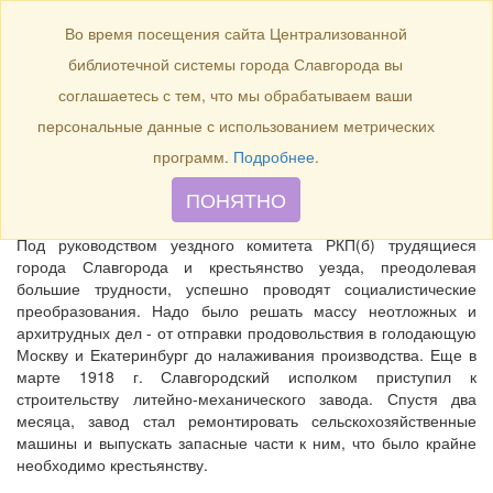
БИБЛИОТЕКА
Toggle
Во время посещения сайта Централизованной
navigation
библиотечной системы города Славгорода вы
Март 1918 г. – 105 лет назад
соглашаетесь с тем, что мы обрабатываем ваши
в городе Славгороде начато
персональные данные с использованием метрических
строительство литейно-
программ.
Подробнее
.
механического завода.
ПОНЯТНО
Под руководством уездного комитета РКП(б) трудящиеся
города Славгорода и крестьянство уезда, преодолевая
большие трудности, успешно проводят социалистические
преобразования. Надо было решать массу неотложных и
архитрудных дел - от отправки продовольствия в голодающую
Москву и Екатеринбург до налаживания производства. Еще в
марте 1918 г. Славгородский исполком приступил к
строительству литейно-механического завода. Спустя два
месяца, завод стал ремонтировать сельскохозяйственные
машины и выпускать запасные части к ним, что было крайне
необходимо крестьянству.