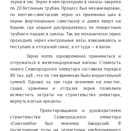
зерна в час. Зерно в нем проходило в силосы-закрома
по 20 бетонным трубам. Процесс был механизирован,
по лентам-самотаскам зерно из приемника шло в
нории (вертикальные самотаски) и далее вверх на
башню, где ковшом распределялось по поворотным
трубам и падало в силосы. Так же механически зерно
проходило через контрольные весы, взвешивалось и
поступало в отпускной силос, а оттуда — в вагон.
Зерно могло одновременно приниматься и
отгружаться в железнодорожные вагоны. Стоимость
нового Славгородского элеватора составила порядка
80 тыс. руб., что по тем временам было внушительной
суммой. Однако за три года экономия на очистке,
сушке, хранении и отгрузке зерна позволила
возместить затраты на строительство элеватора,
вернуть взятые кредиты.
Проектировщиком и руководителем
строительства Славгородского элеватора
«Союзхлеба» был инженер Завадский. В
последующие годы на территории хлебоприемного