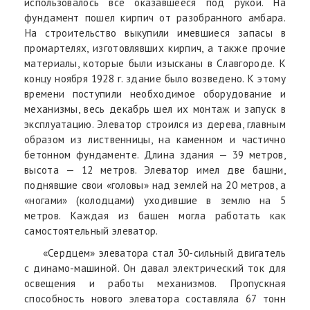
использовалось все оказавшееся под рукой. На
фундамент пошел кирпич от разобранного амбара.
На строительство выкупили имевшиеся запасы в
промартелях, изготовлявших кирпич, а также прочие
материалы, которые были изысканы в Славгороде. К
концу ноября 1928 г. здание было возведено. К этому
времени поступили необходимое оборудование и
механизмы, весь декабрь шел их монтаж и запуск в
эксплуатацию. Элеватор строился из дерева, главным
образом из лиственницы, на каменном и частично
бетонном фундаменте. Длина здания — 39 метров,
высота — 12 метров. Элеватор имел две башни,
поднявшие свои «головы» над землей на 20 метров, а
«ногами» (колодцами) уходившие в землю на 5
метров. Каждая из башен могла работать как
самостоятельный элеватор.
«Сердцем» элеватора стал 30-сильный двигатель
с динамо-машиной. Он давал электрический ток для
освещения и работы механизмов. Пропускная
способность нового элеватора составляла 67 тонн