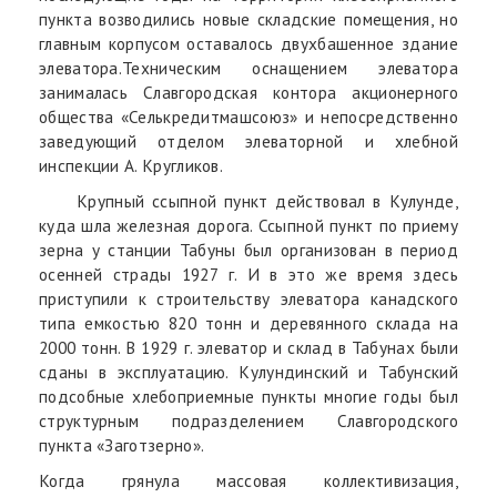
пункта возводились новые складские помещения, но
главным корпусом оставалось двухбашенное здание
элеватора.Техническим оснащением элеватора
занималась Славгородская контора акционерного
общества «Селькредитмашсоюз» и непосредственно
заведующий отделом элеваторной и хлебной
инспекции А. Кругликов.
Крупный ссыпной пункт действовал в Кулунде,
куда шла железная дорога. Ссыпной пункт по приему
зерна у станции Табуны был организован в период
осенней страды 1927 г. И в это же время здесь
приступили к строительству элеватора канадского
типа емкостью 820 тонн и деревянного склада на
2000 тонн. В 1929 г. элеватор и склад в Табунах были
сданы в эксплуатацию. Кулундинский и Табунский
подсобные хлебоприемные пункты многие годы был
структурным подразделением Славгородского
пункта «Заготзерно».
Когда грянула массовая коллективизация,