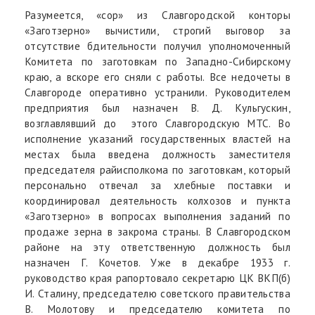
Разумеется, «сор» из Славгородской конторы
«Заготзерно» вычистили, строгий выговор за
отсутствие бдительности получил уполномоченный
Комитета по заготовкам по Западно-Сибирскому
краю, а вскоре его сняли с работы. Все недочеты в
Славгороде оперативно устранили. Руководителем
предприятия был назначен В. Д. Кульгускин,
возглавлявший до этого Славгородскую МТС. Во
исполнение указаний государственных властей на
местах была введена должность заместителя
председателя райисполкома по заготовкам, который
персонально отвечал за хлебные поставки и
координировал деятельность колхозов и пункта
«Заготзерно» в вопросах выполнения заданий по
продаже зерна в закрома страны. В Славгородском
районе на эту ответственную должность был
назначен Г. Кочетов. Уже в декабре 1933 г.
руководство края рапортовало секретарю ЦК ВКП(б)
И. Сталину, председателю советского правительства
В. Молотову и председателю комитета по