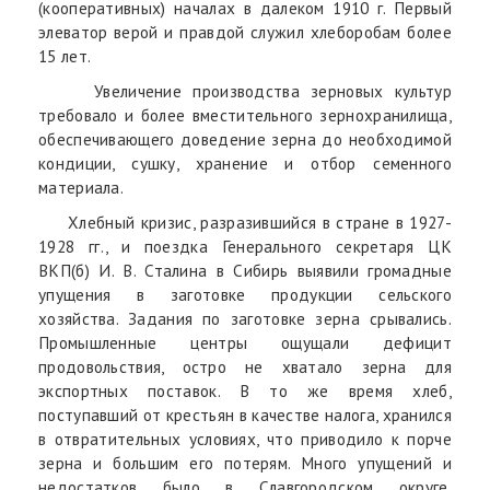
(кооперативных) началах в далеком 1910 г. Первый
элеватор верой и правдой служил хлеборобам более
15 лет.
Увеличение производства зерновых культур
требовало и более вместительного зернохранилища,
обеспечивающего доведение зерна до необходимой
кондиции, сушку, хранение и отбор семенного
материала.
Хлебный кризис, разразившийся в стране в 1927-
1928 гг., и поездка Генерального секретаря ЦК
ВКП(б) И. В. Сталина в Сибирь выявили громадные
упущения в заготовке продукции сельского
хозяйства. Задания по заготовке зерна срывались.
Промышленные центры ощущали дефицит
продовольствия, остро не хватало зерна для
экспортных поставок. В то же время хлеб,
поступавший от крестьян в качестве налога, хранился
в отвратительных условиях, что приводило к порче
зерна и большим его потерям. Много упущений и
недостатков было в Славгородском округе,