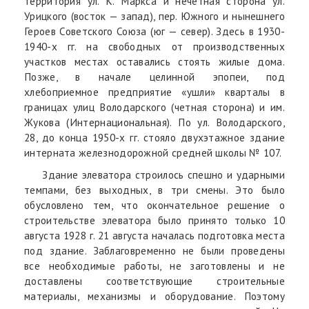
территория ул. К. Маркса и нечетная сторона ул.
Урицкого (восток — запад), пер. Южного и нынешнего
Героев Советского Союза (юг — север). Здесь в 1930-
1940-х гг. на свободных от производственных
участков местах оставались стоять жилые дома.
Позже, в начале целинной эпопеи, под
хлебоприемное предприятие «ушли» кварталы в
границах улиц Володарского (четная сторона) и им.
Жукова (Интернациональная). По ул. Володарского,
28, до конца 1950-х гг. стояло двухэтажное здание
интерната железнодорожной средней школы № 107.
Здание элеватора строилось спешно и ударными
темпами, без выходных, в три смены. Это было
обусловлено тем, что окончательное решение о
строительстве элеватора было принято только 10
августа 1928 г. 21 августа началась подготовка места
под здание. Заблаговременно не были проведены
все необходимые работы, не заготовлены и не
доставлены соответствующие строительные
материалы, механизмы и оборудование. Поэтому