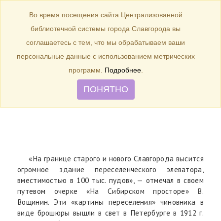
БИБЛИОТЕКА
Toggle
Во время посещения сайта Централизованной
navigation
библиотечной системы города Славгорода вы
Декабрь 1928 г. – 95 лет назад в
соглашаетесь с тем, что мы обрабатываем ваши
городе Славгороде начал
персональные данные с использованием метрических
действовать элеватор –
программ.
Подробнее
.
Житница Алтая.
ПОНЯТНО
«На границе старого и нового Славгорода высится
огромное здание переселенческого элеватора,
вместимостью в 100 тыс. пудов», — отмечал в своем
путевом очерке «На Сибирском просторе» В.
Вощинин. Эти «картины переселения» чиновника в
виде брошюры вышли в свет в Петербурге в 1912 г.