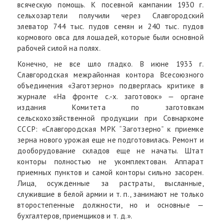
всяческую помощь. К посевной кампании 1930 г.
сельхозартели получили через Славгородский
элеватор 744 тыс. пудов семян и 240 тыс. пудов
кормового овса для лошадей, которые были основной
рабочей силой на полях.
Конечно, не все шло гладко. В июне 1933 г.
Славгородская межрайонная контора Всесоюзного
объединения «Заготзерно» подверглась критике в
журнале «На фронте с.-х. заготовок» — органе
издания Комитета по заготовкам
сельскохозяйственной продукции при Совнаркоме
СССР: «Славгородская МРК “Заготзерно” к приемке
зерна нового урожая еще не подготовилась. Ремонт и
дооборудование складов еще не начаты. Штат
конторы полностью не укомплектован. Аппарат
приемных пунктов и самой конторы сильно засорен.
Лица, осужденные за растраты, высланные,
служившие в белой армии и т. п., занимают не только
второстепенные должности, но и основные —
бухгалтеров, приемщиков и т. д.».