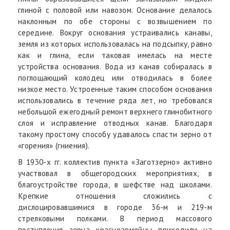
глиной с половой или навозом. Основание делалось
наклонным по обе стороны с возвышением по
середине. Вокруг основания устраивались канавы,
земля из которых использовалась на подсыпку, равно
как и глина, если таковая имелась на месте
устройства основания. Вода из канав собиралась в
поглощающий колодец или отводилась в более
низкое место. Устроенные таким способом основания
использовались в течение ряда лет, но требовался
небольшой ежегодный ремонт верхнего глинобитного
слоя и исправление отводных канав. Благодаря
такому простому способу удавалось спасти зерно от
«горения» (гниения).
В 1930-х гг. коллектив пункта «Заготзерно» активно
участвовал в общегородских мероприятиях, в
благоустройстве города, в шефстве над школами.
Крепкие отношения сложились с
дислоцировавшимися в городе 36-м и 219-м
стрелковыми полками. В период массового
поступления зерна красноармейцы приходили на