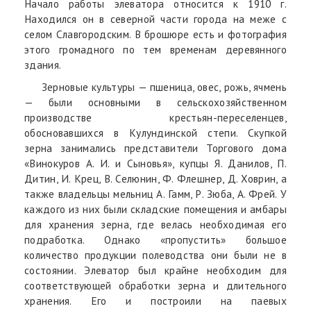
Начало работы элеватора относится к 1910 г.
Находился он в северной части города на меже с
селом Славгородским. В брошюре есть и фотография
этого громадного по тем временам деревянного
здания.
Зерновые культуры — пшеница, овес, рожь, ячмень
— были основными в сельскохозяйственном
производстве крестьян-переселенцев,
обосновавшихся в Кулундинской степи. Скупкой
зерна занимались представители Торгового дома
«Винокуров А. И. и Сыновья», купцы Я. Данилов, П.
Дитин, И. Крец, В. Селюнин, Ф. Флешнер, Д. Ховрин, а
также владельцы мельниц А. Гамм, Р. Зюба, А. Фрей. У
каждого из них были складские помещения и амбары
для хранения зерна, где велась необходимая его
подработка. Однако «пропустить» большое
количество продукции полеводства они были не в
состоянии. Элеватор был крайне необходим для
соответствующей обработки зерна и длительного
хранения. Его и построили на паевых