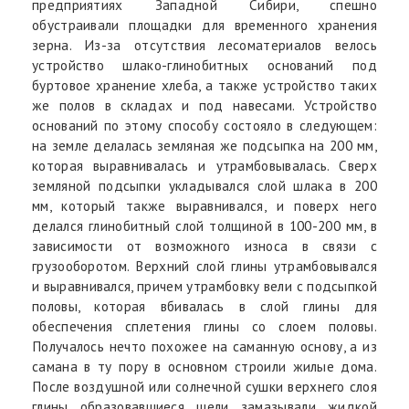
предприятиях Западной Сибири, спешно
обустраивали площадки для временного хранения
зерна. Из-за отсутствия лесоматериалов велось
устройство шлако-глинобитных оснований под
буртовое хранение хлеба, а также устройство таких
же полов в складах и под навесами. Устройство
оснований по этому способу состояло в следующем:
на земле делалась земляная же подсыпка на 200 мм,
которая выравнивалась и утрамбовывалась. Сверх
земляной подсыпки укладывался слой шлака в 200
мм, который также выравнивался, и поверх него
делался глинобитный слой толщиной в 100-200 мм, в
зависимости от возможного износа в связи с
грузооборотом. Верхний слой глины утрамбовывался
и выравнивался, причем утрамбовку вели с подсыпкой
половы, которая вбивалась в слой глины для
обеспечения сплетения глины со слоем половы.
Получалось нечто похожее на саманную основу, а из
самана в ту пору в основном строили жилые дома.
После воздушной или солнечной сушки верхнего слоя
глины образовавшиеся щели замазывали жидкой