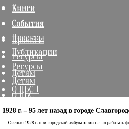
Книги
Книги
События
События
Проекты
Проекты
Публикации
Ресурсы
Ресурсы
Детям
Детям
О ЦБС 1
О ЦБС
1928 г. – 95 лет назад в городе Славго
Осенью 1928 г. при городской амбулатории начал работать фи