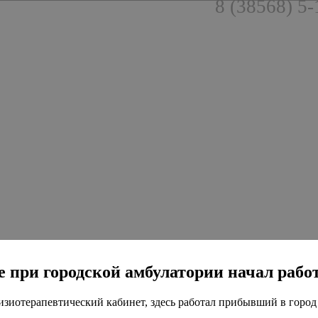
8 (38568) 5-
роде при городской амбулатории начал ра
зиотерапевтический кабинет, здесь работал прибывший в город