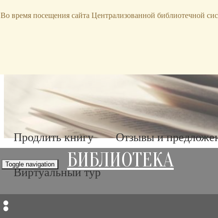
bibl-serv@mail.ru
Во время посещения сайта Централизованной библиотечной сис
Продлить книгу
Отзывы и предложе
БИБЛИОТЕКА
Toggle navigation
Виртуальный тур